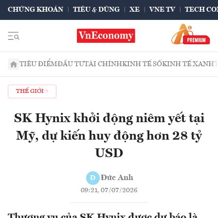
CHỨNG KHOÁN
TIÊU & DÙNG
XE
VNE TV
TECH CO
TIÊU ĐIỂM
ĐẦU TƯ
TÀI CHÍNH
KINH TẾ SỐ
KINH TẾ XANH
THẾ GIỚI
SK Hynix khởi động niêm yết tại
Mỹ, dự kiến huy động hơn 28 tỷ
USD
Đức Anh
Đ
09:21, 07/07/2026
Thương vụ của SK Hynix được dự báo là