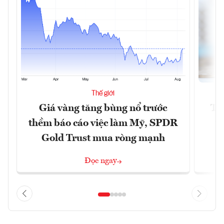
Thế giới
Giá vàng tăng bùng nổ trước
Tr
thềm báo cáo việc làm Mỹ, SPDR
th
Gold Trust mua ròng mạnh
Đọc ngay