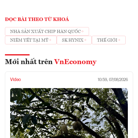
ĐỌC BÀI THEO TỪ KHOÁ
NHÀ SẢN XUẤT CHIP HÀN QUỐC
NIÊM YẾT TẠI MỸ
SK HYNIX
THẾ GIỚI
Mới nhất trên
VnEconomy
Video
10:59, 07/08/2026