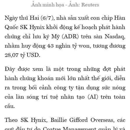
Ảnh minh họa - Ảnh: Reuters
Ngày thứ Hai (6/7), nhà sản xuất con chip Hàn
Quốc SK Hynix khởi động kế hoạch phát hành
chứng chỉ lưu ký Mỹ (ADR) trên sàn Nasdaq,
nhằm huy động 43 nghìn tỷ won, tương đương
28,07 tỷ USD.
Đây được xem là một trong những đợt phát
hành chứng khoán mới lớn nhất thế giới, diễn
ra trong bối cảnh công ty tận dụng sức nóng
của làn sóng trí tuệ nhân tạo (AI) trên toàn
cầu.
Theo SK Hynix, Baillie Gifford Overseas, các
quỹ đầu tư do Coatue Management quản lý và