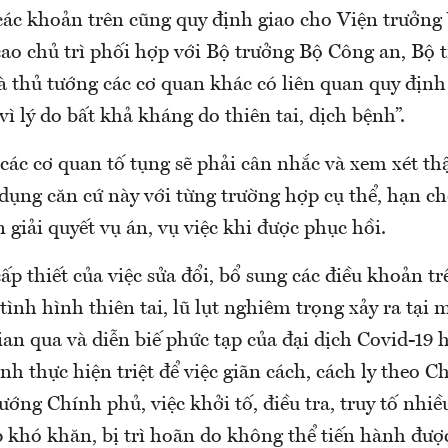
các khoản trên cũng quy định giao cho Viện trưởng
cao chủ trì phối hợp với Bộ trưởng Bộ Công an, Bộ 
thủ tướng các cơ quan khác có liên quan quy định c
vì lý do bất khả kháng do thiên tai, dịch bệnh”.
 các cơ quan tố tụng sẽ phải cân nhắc và xem xét th
dụng căn cứ này với từng trường hợp cụ thể, hạn chế
giải quyết vụ án, vụ việc khi được phục hồi.
cấp thiết của việc sửa đổi, bổ sung các điều khoản t
 tình hình thiên tai, lũ lụt nghiêm trọng xảy ra tại 
an qua và diễn biế phức tạp của đại dịch Covid-19 
ảnh thực hiện triệt để việc giãn cách, cách ly theo Ch
ớng Chính phủ, việc khởi tố, điều tra, truy tố nhiều
 khó khăn, bị trì hoãn do không thể tiến hành đượ