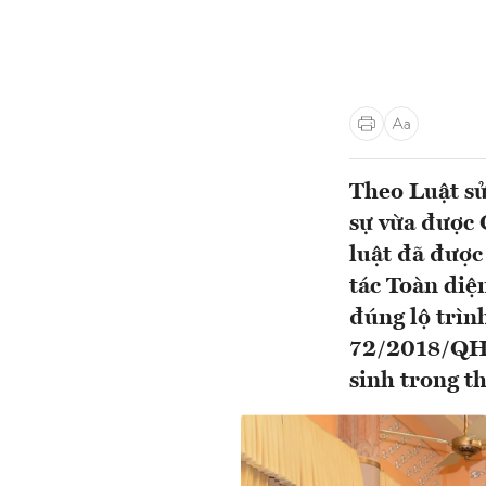
Theo Luật sử
sự vừa được 
luật đã được
tác Toàn diệ
đúng lộ trìn
72/2018/QH14
sinh trong th