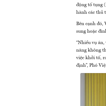
động tố tụng (
hành các thủ t
Bên cạnh đó, V
sung hoặc đình
“Nhiều vụ án, 
năng không thể
việc khởi tố, r
định”, Phó Vi