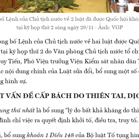
ố Lệnh của Chủ tịch nước về 2 luật đã được Quốc hội kh
tại kỳ họp thứ 2 sáng ngày 29/11 - Ảnh: VGP
ông bố Lệnh của Chủ tịch nước về hai luật được Qu
tại kỳ họp thứ 2 do Văn phòng Chủ tịch nước tổ ch
y Tiến, Phó Viện trưởng Viện Kiểm sát nhân dân 
ác nội dung chính của Luật sửa đổi, bổ sung một số 
g hình sự.
T VẤN ĐỀ CẤP BÁCH DO THIÊN TAI, D
dung thứ nhất
là bổ sung “lý do bất khả kháng do thi
nh chỉ việc ra quyết định khởi tố, điều tra, truy tố.
i, bổ sung
khoản 1 Điều 148
của Bộ luật Tố tụng hì