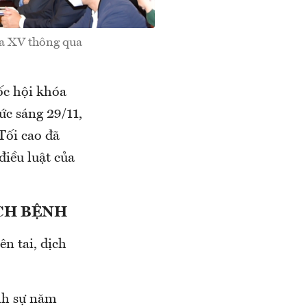
óa XV thông qua
ốc hội khóa
ức sáng 29/11,
Tối cao đã
điều luật của
ỊCH BỆNH
ên tai, dịch
nh sự năm