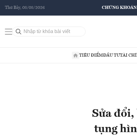
Thứ Bảy, 08/08/2026
CHỨNG KHOÁN
TIÊU ĐIỂM
ĐẦU TƯ
TÀI CH
Sửa đổi,
tụng hì