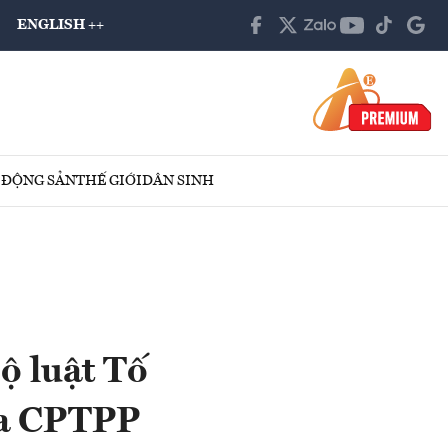
ENGLISH ++
 ĐỘNG SẢN
THẾ GIỚI
DÂN SINH
ộ luật Tố
ủa CPTPP