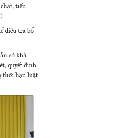
chất, tiến
)
ể điều tra bổ
vẫn có khả
ét, quyết định
g thời hạn luật