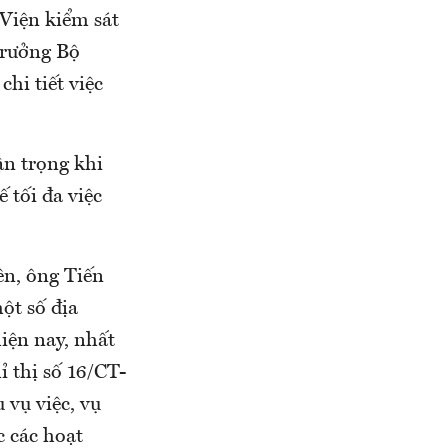
 Viện kiểm sát
trưởng Bộ
hi tiết việc
ận trọng khi
 tối đa việc
rên, ông Tiến
một số địa
hiện nay, nhất
ỉ thị số 16/CT-
 vụ việc, vụ
c các hoạt