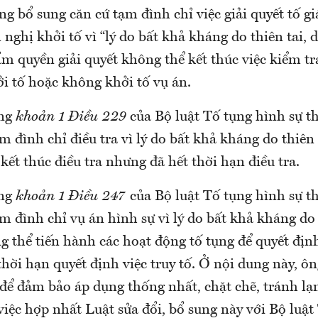
g bổ sung căn cứ tạm đình chỉ việc giải quyết tố giá
 nghị khởi tố vì “lý do bất khả kháng do thiên tai,
m quyền giải quyết không thể kết thúc việc kiểm tr
i tố hoặc không khởi tố vụ án.
ung
khoản 1 Điều 229
của Bộ luật Tố tụng hình sự t
m đình chỉ điều tra vì lý do bất khả kháng do thiên 
ết thúc điều tra nhưng đã hết thời hạn điều tra.
ung
khoản 1 Điều 247
của Bộ luật Tố tụng hình sự t
m đình chỉ vụ án hình sự vì lý do bất khả kháng do 
thể tiến hành các hoạt động tố tụng để quyết định 
thời hạn quyết định việc truy tố. Ở nội dung này, 
 để đảm bảo áp dụng thống nhất, chặt chẽ, tránh lạ
việc hợp nhất Luật sửa đổi, bổ sung này với Bộ luậ