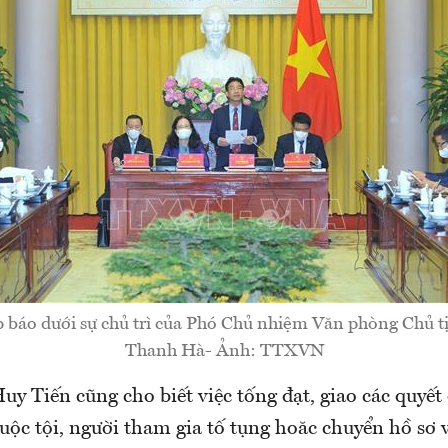
 báo dưới sự chủ trì của Phó Chủ nhiệm Văn phòng Chủ 
Thanh Hà- Ảnh: TTXVN
 Tiến cũng cho biết việc tống đạt, giao các quyết
uộc tội, người tham gia tố tụng hoăc chuyển hồ sơ 