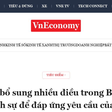
TIÊU & DÙNG
XE
VNE TV
TECH CONNECT
ÍNH
KINH TẾ SỐ
KINH TẾ XANH
THỊ TRƯỜNG
DOANH NGHIỆP
BẤT
TIÊU ĐIỂM
 bổ sung nhiều điều trong B
nh sự để đáp ứng yêu cầu c