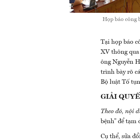
Họp báo công b
Tại họp báo c
XV thông qua 
ông Nguyễn Hu
trình bày rõ c
Bộ luật Tố tụn
GIẢI QUYẾ
Theo đó, nội 
bệnh” để tạm đì
Cụ thể, sửa đổ