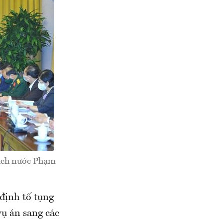
tịch nước Phạm
 định tố tụng
vụ án sang các