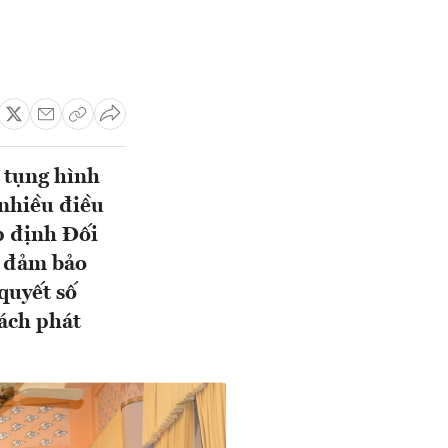
ố tụng hình
 nhiều điều
p định Đối
, đảm bảo
quyết số
ách phát