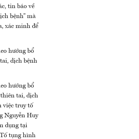
c, tin báo về
 dịch bệnh” mà
a, xác minh để
heo hướng bổ
tai, dịch bệnh
heo hướng bổ
thiên tai, dịch
việc truy tố
ông Nguyễn Huy
m dụng tại
t Tố tụng hình