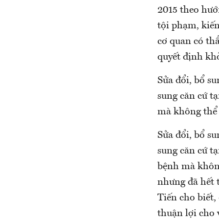
2015 theo hướn
tội phạm, kiến
cơ quan có thẩ
quyết định khở
Sửa đổi, bổ s
sung căn cứ tạ
mà không thể k
Sửa đổi, bổ s
sung căn cứ tạ
bệnh mà không 
nhưng đã hết 
Tiến cho biết,
thuận lợi cho 