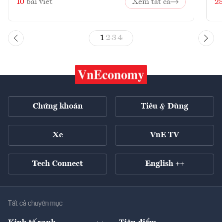
10
bài viết
Xem tất cả
2
1
2
3
4
Chứng khoán
Tiêu & Dùng
Xe
VnE TV
Tech Connect
English ++
Tất cả chuyên mục