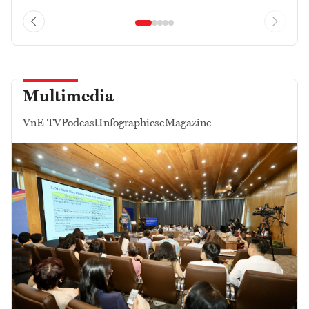
Multimedia
VnE TV
Podcast
Infographics
eMagazine