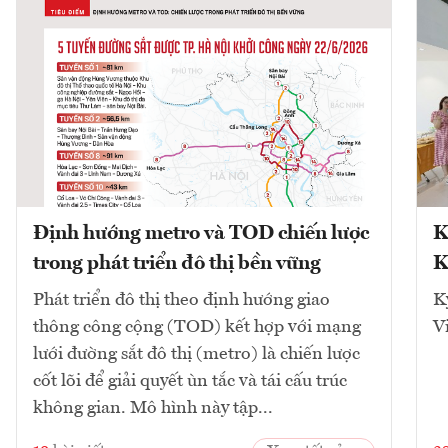
Định hướng metro và TOD chiến lược
K
trong phát triển đô thị bền vững
K
Phát triển đô thị theo định hướng giao
K
thông công cộng (TOD) kết hợp với mạng
V
lưới đường sắt đô thị (metro) là chiến lược
cốt lõi để giải quyết ùn tắc và tái cấu trúc
không gian. Mô hình này tập...