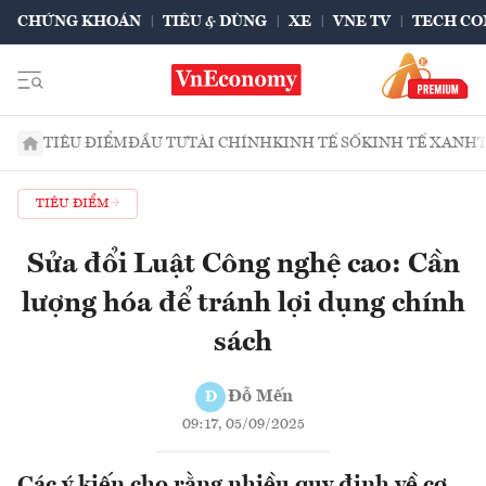
CHỨNG KHOÁN
TIÊU & DÙNG
XE
VNE TV
TECH CO
TIÊU ĐIỂM
ĐẦU TƯ
TÀI CHÍNH
KINH TẾ SỐ
KINH TẾ XANH
TIÊU ĐIỂM
Sửa đổi Luật Công nghệ cao: Cần
lượng hóa để tránh lợi dụng chính
sách
Đỗ Mến
Đ
09:17, 05/09/2025
Các ý kiến cho rằng nhiều quy định về cơ