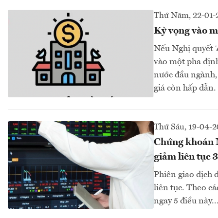
Thứ Năm, 22-01-
Kỳ vọng vào m
Nếu Nghị quyết 79
vào một pha định
nước đầu ngành, 
giá còn hấp dẫn.
Thứ Sáu, 19-04-
Chứng khoán Mi
giảm liên tục 
Phiên giao dịch 
liên tục. Theo c
ngay 5 điều này..