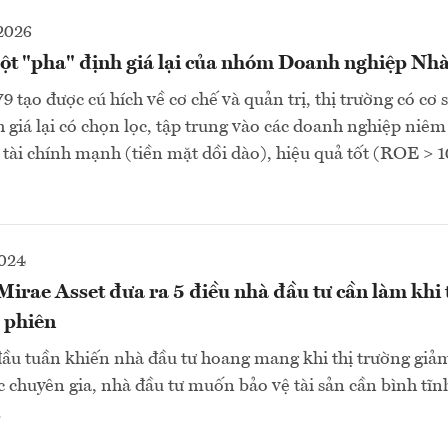
2026
ột "pha" định giá lại của nhóm Doanh nghiệp Nh
 tạo được cú hích về cơ chế và quản trị, thị trường có cơ 
 giá lại có chọn lọc, tập trung vào các doanh nghiệp niê
tài chính mạnh (tiền mặt dồi dào), hiệu quả tốt (ROE > 
2024
rae Asset đưa ra 5 điều nhà đầu tư cần làm khi 
3 phiên
đầu tuần khiến nhà đầu tư hoang mang khi thị trường giả
ác chuyên gia, nhà đầu tư muốn bảo vệ tài sản cần bình tĩn
.