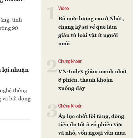
1
Video
Bỏ mức lương cao ở Nhật,
ăng, tính
chàng kỹ sư về quê làm
 ròng 90
giàu từ loài vật ít người
nuôi
2
Chứng khoán
 lợi nhuận
VN-Index giảm mạnh nhất
8 phiên, thanh khoản
xuống đáy
 nghệ thông
g và bất động
3
Chứng khoán
Áp lực chốt lời tăng, dòng
tiền đỡ tốt ở cổ phiếu vừa
và nhỏ, vốn ngoại vẫn mua