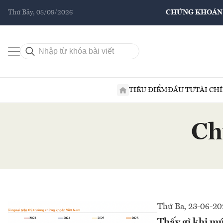
Thứ Bảy, 08/08/2026
CHỨNG KHOÁN
TIÊU ĐIỂM
ĐẦU TƯ
TÀI CH
Ch
Thứ Ba, 23-06-20
Thấy gì khi mứ