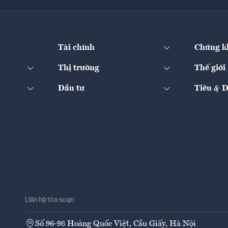
Tài chính
Chứng k
Thị trường
Thế giới
Đầu tư
Tiêu & 
Liên hệ tòa soạn
Số 96-98 Hoàng Quốc Việt, Cầu Giấy, Hà Nội