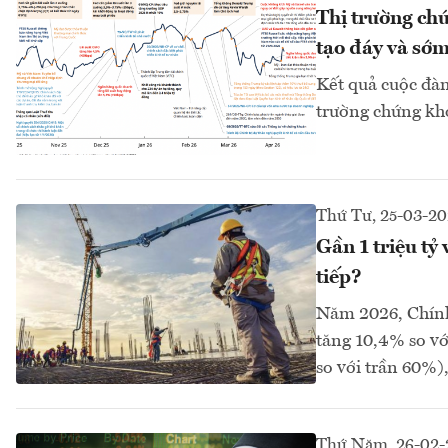
Thị trường ch
tạo đáy và sớ
Kết quả cuộc đàm
trường chứng kh
Thứ Tư, 25-03-2
Gần 1 triệu tỷ
tiếp?
Năm 2026, Chính 
tăng 10,4% so v
so với trần 60%)
Thứ Năm, 26-02-