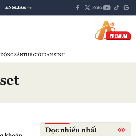
ENGLISH ++
 ĐỘNG SẢN
THẾ GIỚI
DÂN SINH
set
Đọc nhiều nhất
ng khoán