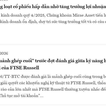
 loạt cổ phiếu hấp dẫn nhờ tăng trưởng lợi nhuậ
 kinh doanh quý 4/2025, Chứng khoán Mirae Asset tiến h
 kinh doanh ổn định, duy trì sức tăng trưởng tốt và có câu
2026
ảnh ghép cuối" trước đợt đánh giá giữa kỳ nâng h
i của FTSE Russell
6/TT-BTC được đánh giá là mảnh ghép cuối cùng trong b
p giải quyết các khuyến nghị kỹ thuật từ FTSE Russell, thỏ
i rào cản lớn nhất mà FTSE Russell thường xuyên nhắc đế
Thủ tục mở tài khoản"...