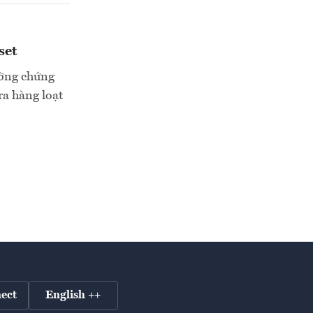
set
rường chứng
ra hàng loạt
ect
English ++