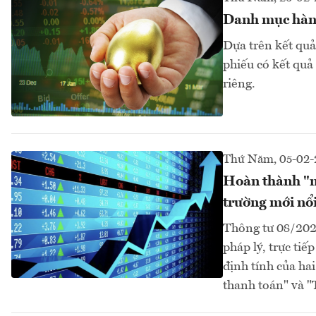
Danh mục hàng
Dựa trên kết quả
phiếu có kết quả
riêng.
Thứ Năm, 05-02-
Hoàn thành "m
trường mới nổ
Thông tư 08/202
pháp lý, trực tiế
định tính của ha
thanh toán" và "