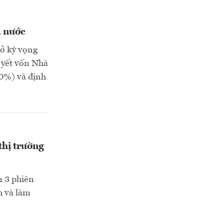
à nước
sở kỳ vọng
m yết vốn Nhà
10%) và định
thị trường
m 3 phiên
h và làm