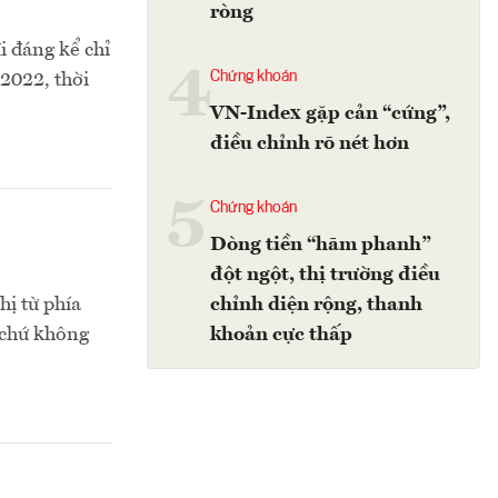
ròng
 đáng kể chỉ
4
Chứng khoán
2022, thời
VN-Index gặp cản “cứng”,
điều chỉnh rõ nét hơn
5
Chứng khoán
Dòng tiền “hãm phanh”
đột ngột, thị trường điều
hị từ phía
chỉnh diện rộng, thanh
 chứ không
khoản cực thấp