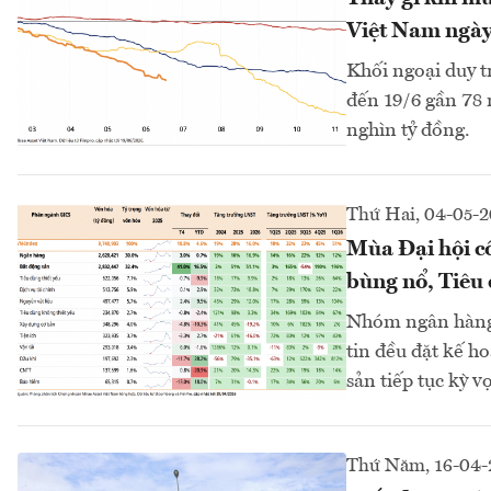
Việt Nam ngày
Khối ngoại duy t
đến 19/6 gần 78 
nghìn tỷ đồng.
Thứ Hai, 04-05-
Mùa Đại hội c
bùng nổ, Tiêu 
Nhóm ngân hàng, 
tin đều đặt kế h
sản tiếp tục kỳ 
Thứ Năm, 16-04-