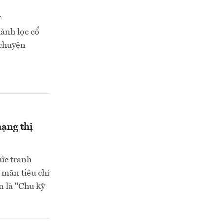
n
ành lọc cổ
 chuyện
ạng thị
ức tranh
a mãn tiêu chí
n là "Chu kỳ