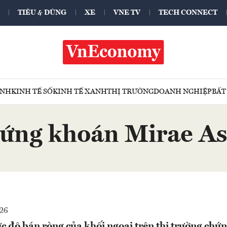
TIÊU & DÙNG
XE
VNE TV
TECH CONNECT
ÍNH
KINH TẾ SỐ
KINH TẾ XANH
THỊ TRƯỜNG
DOANH NGHIỆP
BẤT
ứng khoán Mirae As
26
c độ bán ròng của khối ngoại trên thị trường chứ