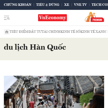
CHỨNG KHOÁN
TIÊU & DÙNG
XE
VNE TV
TECH CO
TIÊU ĐIỂM
ĐẦU TƯ
TÀI CHÍNH
KINH TẾ SỐ
KINH TẾ XANH
du lịch Hàn Quốc