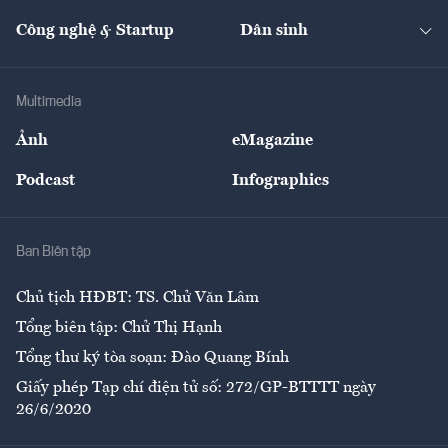
Cafe BĐS
Thị trường
Kinh doanh
Kết nối
Tạp chí kinh tế Việt Nam
eMagazine
Nhà đầu tư
Du lịch
Công nghệ & Startup
Dân sinh
Tư vấn
Nông sản
Doanh nhân
Tư vấn Tiêu & Dùng
Infographics
Hạ tầng
Sức khỏe
Khung pháp lý
Doanh nghiệp
Địa phương
Thị trường
Bảo hiểm
Multimedia
Sự kiện
Nhân lực
Ảnh
eMagazine
Đẹp +
An sinh
Podcast
Infographics
Giải trí
Y tế
Nhà
Ban Biên tập
Ẩm thực
Chủ tịch HĐBT: TS. Chử Văn Lâm
Tổng biên tập: Chử Thị Hạnh
Tổng thư ký tòa soạn: Đào Quang Bính
Giấy phép Tạp chí điện tử số: 272/GP-BTTTT ngày
26/6/2020