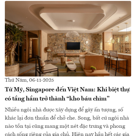
Thứ Năm, 06-11-2025
Từ Mỹ, Singapore đến Việt Nam: Khi biệt thự
có tầng hầm trở thành “kho báu chìm”
Nhiều ngôi nhà được xây dựng để gây ấn tượng, số
khác lại đơn thuần để chở che. Song, bất cứ ngôi nhà
nào tồn tại cũng mang một nét đặc trưng và phong
cách sống riêng của gia chủ. Hiện nay hầu hết các gia