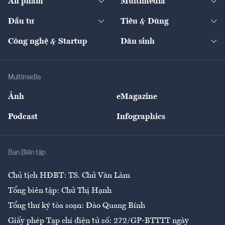
Ấn phẩm
Multimedia
Khung pháp lý
Start-up
Dự án
Công nghiệp
Chuyển động 24h
Đối thoại
The Guide
Video
Đầu tư
Tiêu & Dùng
Quản trị số
Cafe BĐS
Thị trường
Kinh doanh
Kết nối
Tạp chí kinh tế Việt Nam
eMagazine
Nhà đầu tư
Du lịch
Công nghệ & Startup
Dân sinh
Tư vấn
Nông sản
Doanh nhân
Tư vấn Tiêu & Dùng
Infographics
Hạ tầng
Sức khỏe
Khung pháp lý
Doanh nghiệp
Địa phương
Thị trường
Bảo hiểm
Multimedia
Sự kiện
Nhân lực
Ảnh
eMagazine
Đẹp +
An sinh
Podcast
Infographics
Giải trí
Y tế
Nhà
Ban Biên tập
Ẩm thực
Chủ tịch HĐBT: TS. Chử Văn Lâm
Tổng biên tập: Chử Thị Hạnh
Tổng thư ký tòa soạn: Đào Quang Bính
Giấy phép Tạp chí điện tử số: 272/GP-BTTTT ngày