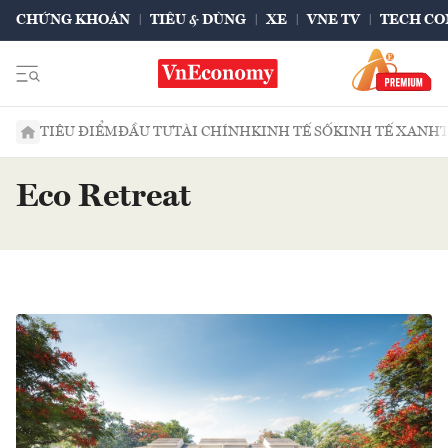
CHỨNG KHOÁN
TIÊU & DÙNG
XE
VNE TV
TECH CO
TIÊU ĐIỂM
ĐẦU TƯ
TÀI CHÍNH
KINH TẾ SỐ
KINH TẾ XANH
Eco Retreat