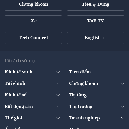
Chứng khoán
Tiêu & Dùng
Xe
VnE TV
Tech Connect
English ++
Tất cả chuyên mục
Kinh tế xanh
Tiêu điểm
Chuyển động xanh
Tài chính
Chứng khoán
Pháp lý
Ngân hàng
Doanh nghiệp niêm yết
Kinh tế số
Hạ tầng
Thương hiệu xanh
Thị trường vốn
Thị trường
Sản phẩm - Thị trường
Bất động sản
Thị trường
Diễn đàn
Thuế
Đầu tư
Tài sản số
Chính sách
Xuất nhập khẩu
Thế giới
Doanh nghiệp
Bảo hiểm
Quốc tế
Dịch vụ số
Thị trường
Khung pháp lý
Kinh tế
Chuyển động