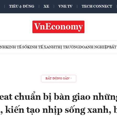
TIÊU & DÙNG
XE
VNE TV
TECH CONNECT
ÍNH
KINH TẾ SỐ
KINH TẾ XANH
THỊ TRƯỜNG
DOANH NGHIỆP
BẤT
BẤT ĐỘNG SẢN
eat chuẩn bị bàn giao nhữn
, kiến tạo nhịp sống xanh,