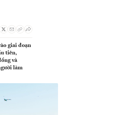
vào giai đoạn
u tiên,
đồng và
 người làm