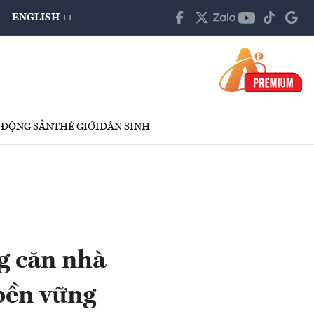
ENGLISH ++
 ĐỘNG SẢN
THẾ GIỚI
DÂN SINH
g căn nhà
 bền vững