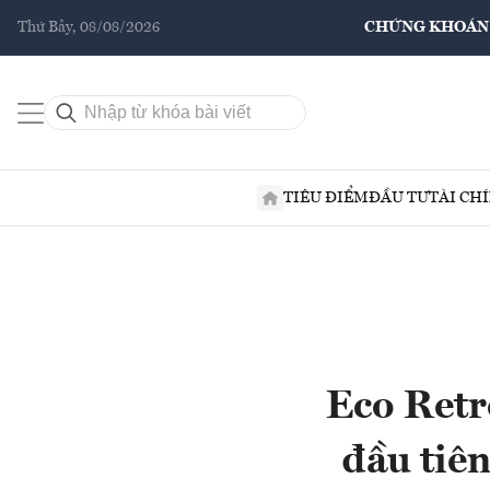
Thứ Bảy, 08/08/2026
CHỨNG KHOÁN
TIÊU ĐIỂM
ĐẦU TƯ
TÀI CH
Eco Retr
đầu tiên