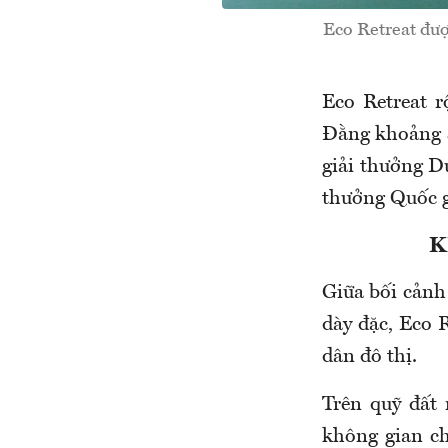
Eco Retreat đượ
Eco Retreat 
Đằng khoảng 3
giải thưởng Dự
thưởng Quốc g
K
Giữa bối cảnh
dày đặc, Eco 
dân đô thị.
Trên quỹ đất
không gian c