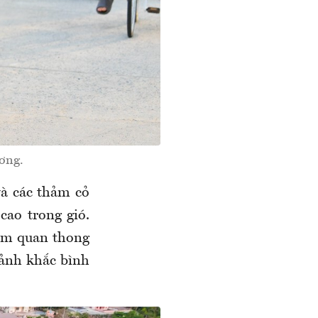
ơng.
và các thảm cỏ
cao trong gió.
hăm quan thong
oảnh khắc bình