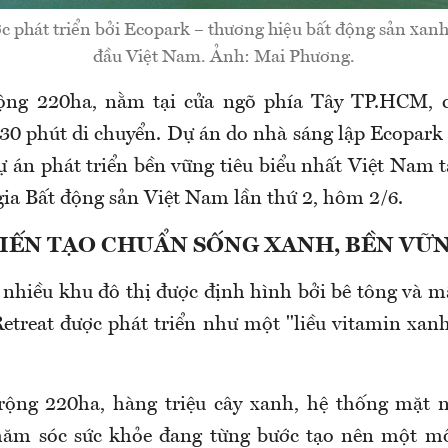
c phát triển bởi Ecopark – thương hiệu bất động sản xan
đầu Việt Nam. Ảnh: Mai Phương.
rộng 220ha, nằm tại cửa ngõ phía Tây TP.HCM, 
0 phút di chuyển. Dự án do nhà sáng lập Ecopark p
 án phát triển bền vững tiêu biểu nhất Việt Nam t
ia Bất động sản Việt Nam lần thứ 2, hôm 2/6.
IẾN TẠO CHUẨN SỐNG XANH, BỀN VỮ
 nhiều khu đô thị được định hình bởi bê tông và m
Retreat được phát triển như một "liều vitamin xan
 rộng 220ha, hàng triệu cây xanh, hệ thống mặt 
hăm sóc sức khỏe đang từng bước tạo nên một mô