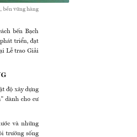
h, bền vững hàng
cách bến Bạch
hát triển, đạt
ại Lễ trao Giải
NG
ật độ xây dựng
h" dành cho cư
nước và những
i trường sống