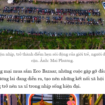
n nhịp, trở thành điểm hẹn sôi động của giới trẻ, người 
cận. Ảnh: Mai Phương.
g mại mua sắm Eco Bazaar, những cuộc gặp gỡ đầu
ơng lai đang diễn ra, tạo nên những kết nối xã hội
 trở nên xa xỉ trong nhịp sống hiện đại.