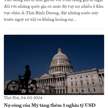
Việc đồng nội tệ mất giá so với USD đang gây lo ngại
đối với những quốc gia có mức độ vay nợ nhiều ở khu
vực châu Á-Thái Bình Dương, đặt những nước này
trước nguy cơ xảy ra khủng hoảng nợ...
Thứ Hai, 04-03-2024
Nợ công của Mỹ tăng thêm 1 nghìn tỷ USD