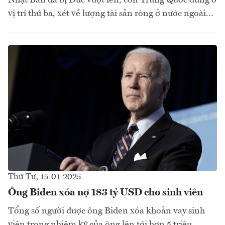
Nhật Bản đã bị Đức vượt lên, còn Trung Quốc đứng ở
vị trí thứ ba, xét về lượng tài sản ròng ở nước ngoài...
Thứ Tư, 15-01-2025
Ông Biden xóa nợ 183 tỷ USD cho sinh viên
Tổng số người được ông Biden xóa khoản vay sinh
viên trong nhiệm kỳ của ông lên tới hơn 5 triệu