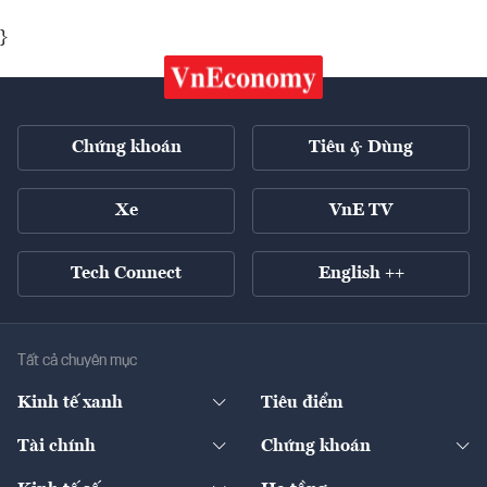
}
Chứng khoán
Tiêu & Dùng
Xe
VnE TV
Tech Connect
English ++
Tất cả chuyên mục
Kinh tế xanh
Tiêu điểm
Chuyển động xanh
Tài chính
Chứng khoán
Pháp lý
Ngân hàng
Doanh nghiệp niêm yết