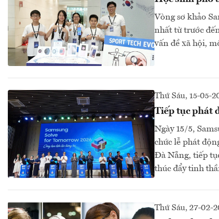
Vòng sơ khảo Sam
nhất từ trước đế
vấn đề xã hội, mô
Thứ Sáu, 15-05-2
Tiếp tục phát
Ngày 15/5, Sams
chức lễ phát độn
Đà Nẵng, tiếp t
thúc đẩy tinh thầ
Thứ Sáu, 27-02-