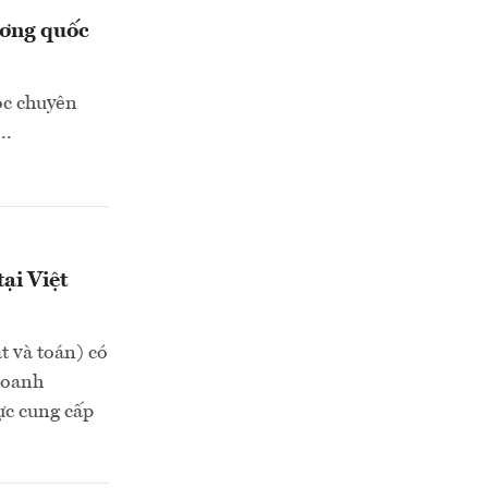
ương quốc
ọc chuyên
..
ại Việt
t và toán) có
 doanh
ực cung cấp