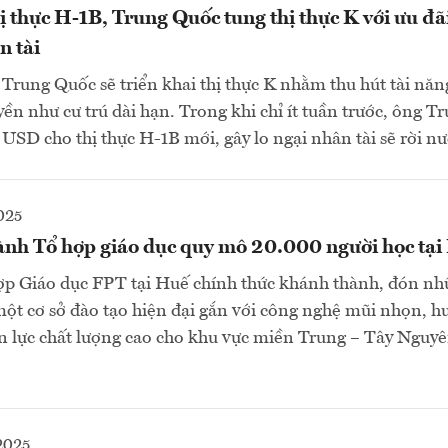
ị thực H-1B, Trung Quốc tung thị thực K với ưu đã
n tài
Trung Quốc sẽ triển khai thị thực K nhằm thu hút tài nă
yền như cư trú dài hạn. Trong khi chỉ ít tuần trước, ông T
USD cho thị thực H-1B mới, gây lo ngại nhân tài sẽ rời nư
025
nh Tổ hợp giáo dục quy mô 20.000 người học tại
ợp Giáo dục FPT tại Huế chính thức khánh thành, đón nh
một cơ sở đào tạo hiện đại gắn với công nghệ mũi nhọn, h
 lực chất lượng cao cho khu vực miền Trung – Tây Nguyê
2025