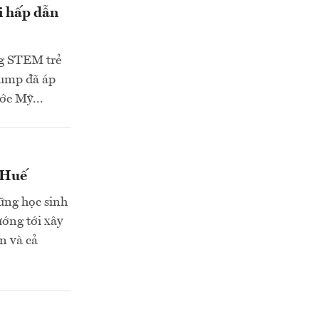
i hấp dẫn
ng STEM trẻ
rump đã áp
ớc Mỹ...
 Huế
ững học sinh
ướng tới xây
n và cả