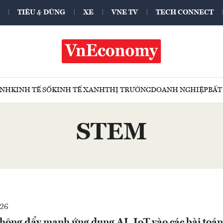
TIÊU & DÙNG
XE
VNE TV
TECH CONNECT
ÍNH
KINH TẾ SỐ
KINH TẾ XANH
THỊ TRƯỜNG
DOANH NGHIỆP
BẤT
STEM
026
hông đẩy mạnh ứng dụng AI, IoT vào các bài toán 