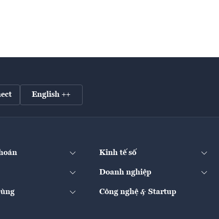
ect
English ++
hoán
Kinh tế số
Doanh nghiệp
Dùng
Công nghệ & Startup