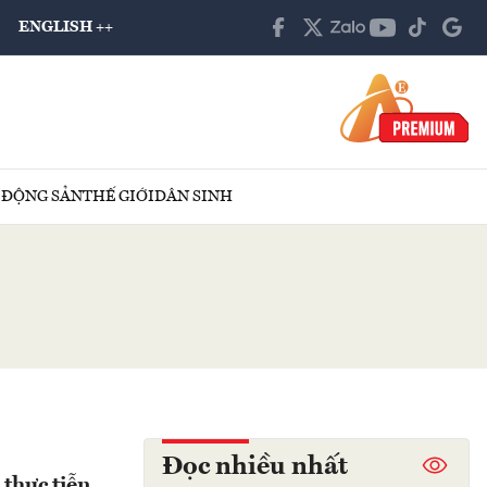
ENGLISH ++
 ĐỘNG SẢN
THẾ GIỚI
DÂN SINH
Đọc nhiều nhất
thực tiễn