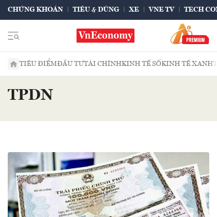
CHỨNG KHOÁN
TIÊU & DÙNG
XE
VNE TV
TECH CO
TIÊU ĐIỂM
ĐẦU TƯ
TÀI CHÍNH
KINH TẾ SỐ
KINH TẾ XANH
TPDN