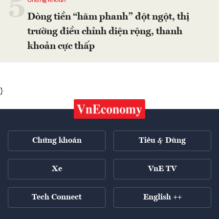
5
Dòng tiền “hãm phanh” đột ngột, thị
trường điều chỉnh diện rộng, thanh
khoản cực thấp
}
Chứng khoán
Tiêu & Dùng
Xe
VnE TV
Tech Connect
English ++