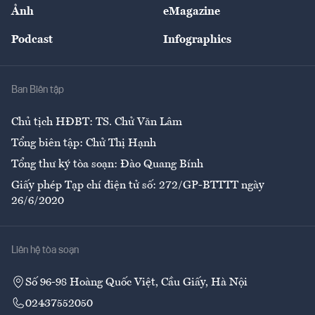
Nhân lực
Ảnh
eMagazine
Đẹp +
An sinh
Podcast
Infographics
Giải trí
Y tế
Nhà
Ban Biên tập
Ẩm thực
Chủ tịch HĐBT: TS. Chử Văn Lâm
Tổng biên tập: Chử Thị Hạnh
Tổng thư ký tòa soạn: Đào Quang Bính
Giấy phép Tạp chí điện tử số: 272/GP-BTTTT ngày
26/6/2020
Liên hệ tòa soạn
Số 96-98 Hoàng Quốc Việt, Cầu Giấy, Hà Nội
02437552050