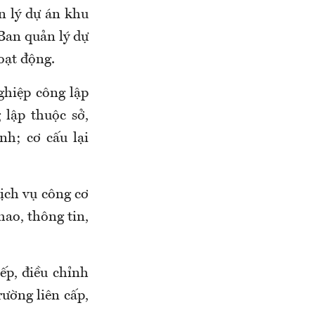
n lý dự án khu
 Ban quản lý dự
oạt động.
ghiệp công lập
 lập thuộc sở,
h; cơ cấu lại
dịch vụ công cơ
hao, thông tin,
ếp, điều chỉnh
rường liên cấp,