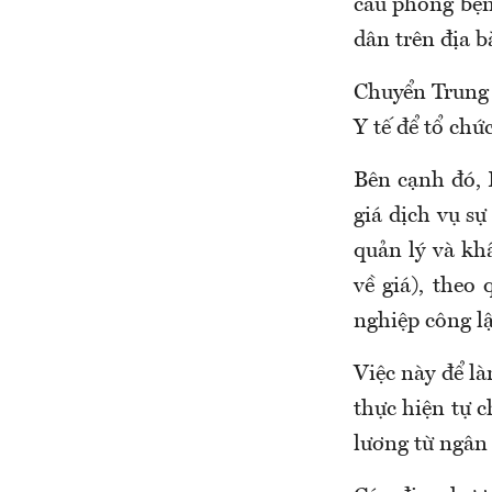
cầu phòng bện
dân trên địa b
Chuyển Trung 
Y tế để tổ ch
Bên cạnh đó, 
giá dịch vụ sự
quản lý và kh
về giá), theo
nghiệp công lậ
Việc này để l
thực hiện tự c
lương từ ngân