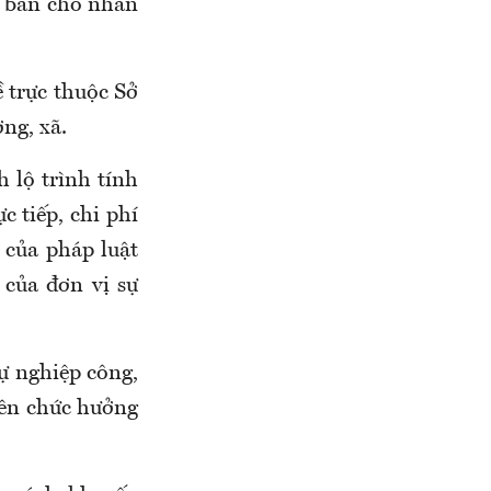
ơ bản cho nhân
 trực thuộc Sở
ng, xã.
 lộ trình tính
c tiếp, chi phí
 của pháp luật
 của đơn vị sự
ự nghiệp công,
viên chức hưởng