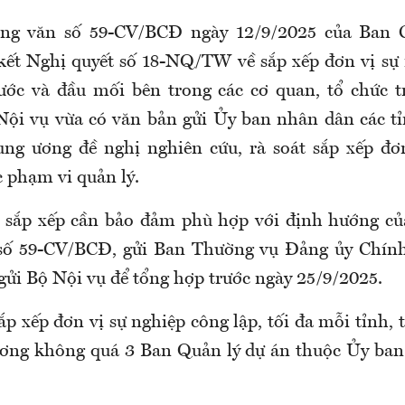
ng văn số 59-CV/BCĐ ngày 12/9/2025 của Ban 
kết Nghị quyết số 18-NQ/TW về sắp xếp đơn vị sự
ước và đầu mối bên trong các cơ quan, tổ chức t
 Nội vụ vừa có văn bản gửi Ủy ban nhân dân các t
ung ương đề nghị nghiên cứu, rà soát sắp xếp đơ
c phạm vi quản lý.
 sắp xếp cần bảo đảm phù hợp với định hướng củ
 số 59-CV/BCĐ, gửi Ban Thường vụ Đảng ủy Chính
gửi Bộ Nội vụ để tổng hợp trước ngày 25/9/2025.
ắp xếp đơn vị sự nghiệp công lập, tối đa mỗi tỉnh,
ương không quá 3 Ban Quản lý dự án thuộc Ủy ban