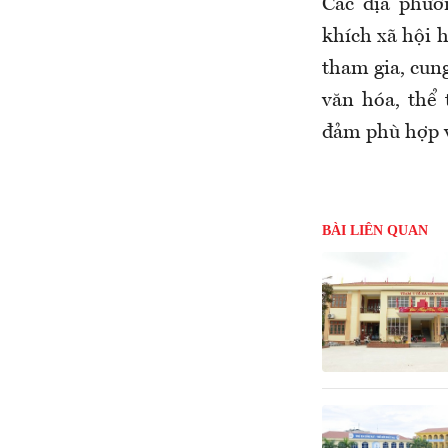
Các địa phươ
khích xã hội h
tham gia, cung
văn hóa, thể 
đảm phù hợp vớ
BÀI LIÊN QUAN