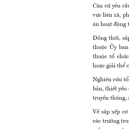
Căn cứ yêu cầ
vực liên xã, p
án hoạt động t
Đồng thời, sắ
thuộc Ủy ban 
thuộc tổ chứ
hoặc giải thể 
Nghiên cứu tổ 
bản, thiết yếu
truyền thông,
Về sắp xếp cơ
các trường tru