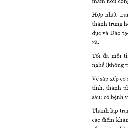
mầm non công 
Hợp nhất tru
thành trung h
dục và Đào tạ
xã.
Tối đa mỗi t
nghề (không tí
Về sắp xếp cơ 
tỉnh, thành p
sâu; có bệnh 
Thành lập trạ
các điểm khám