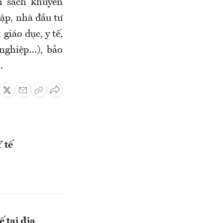
h sách khuyến
lập, nhà đầu tư
giáo dục, y tế,
 nghiệp…), bảo
.
 tế
 tại địa