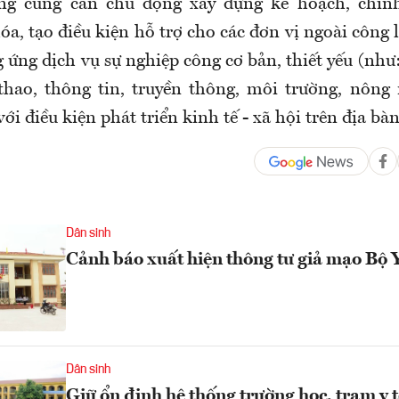
ng cũng cần chủ động xây dựng kế hoạch, chín
óa, tạo điều kiện hỗ trợ cho các đơn vị ngoài công 
 ứng dịch vụ sự nghiệp công cơ bản, thiết yếu (như: 
thao, thông tin, truyền thông, môi trường, nông
i điều kiện phát triển kinh tế - xã hội trên địa bàn
Dân sinh
Cảnh báo xuất hiện thông tư giả mạo Bộ Y
Dân sinh
Giữ ổn định hệ thống trường học, trạm y tế