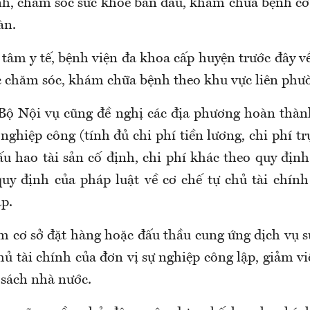
h, chăm sóc sức khỏe ban đầu, khám chữa bệnh c
àn.
tâm y tế, bệnh viện đa khoa cấp huyện trước đây về
ức chăm sóc, khám chữa bệnh theo khu vực liên phườ
Bộ Nội vụ cũng đề nghị các địa phương hoàn thành
 nghiệp công (tính đủ chi phí tiền lương, chi phí trự
ấu hao tài sản cố định, chi phí khác theo quy định
 quy định của pháp luật về cơ chế tự chủ tài chính
p.
àm cơ sở đặt hàng hoặc đấu thầu cung ứng dịch vụ s
hủ tài chính của đơn vị sự nghiệp công lập, giảm 
 sách nhà nước.