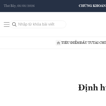
Thứ Bảy, 08/08/2026
CHỨNG KHOÁN
TIÊU ĐIỂM
ĐẦU TƯ
TÀI CH
Định h