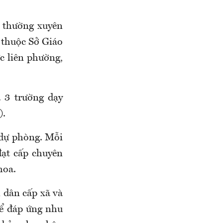
 thường xuyên
 thuộc Sở Giáo
c liên phường,
 3 trường dạy
).
ế dự phòng. Mỗi
đạt cấp chuyên
hoa.
 dân cấp xã và
để đáp ứng nhu