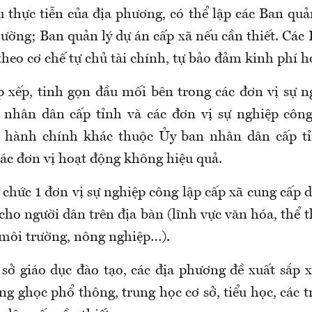
u thực tiễn của địa phương, có thể lập các Ban quả
hường; Ban quản lý dự án cấp xã nếu cần thiết. Các
heo cơ chế tự chủ tài chính, tự bảo đảm kinh phí h
p xếp, tinh gọn đầu mối bên trong các đơn vị sự n
nhân dân cấp tỉnh và các đơn vị sự nghiệp công
c hành chính khác thuộc Ủy ban nhân dân cấp tỉn
các đơn vị hoạt động không hiệu quả.
chức 1 đơn vị sự nghiệp công lập cấp xã cung cấp 
 cho người dân trên địa bàn (lĩnh vực văn hóa, thể t
 môi trường, nông nghiệp…).
 sở giáo dục đào tạo, các địa phương đề xuất sắp x
ng ghọc phổ thông, trung học cơ sở, tiểu học, các t