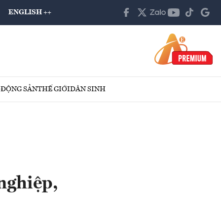
ENGLISH ++
 ĐỘNG SẢN
THẾ GIỚI
DÂN SINH
nghiệp,