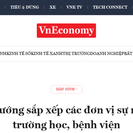
TIÊU & DÙNG
XE
VNE TV
TECH CONNECT
ÍNH
KINH TẾ SỐ
KINH TẾ XANH
THỊ TRƯỜNG
DOANH NGHIỆP
BẤT
DÂN SINH
ướng sắp xếp các đơn vị sự 
trường học, bệnh viện