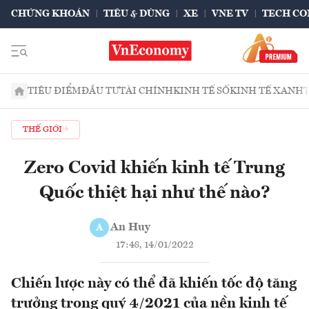
CHỨNG KHOÁN
TIÊU & DÙNG
XE
VNE TV
TECH CO
TIÊU ĐIỂM
ĐẦU TƯ
TÀI CHÍNH
KINH TẾ SỐ
KINH TẾ XANH
THẾ GIỚI
Zero Covid khiến kinh tế Trung
Quốc thiệt hại như thế nào?
An Huy
A
17:48, 14/01/2022
Chiến lược này có thể đã khiến tốc độ tăng
trưởng trong quý 4/2021 của nền kinh tế