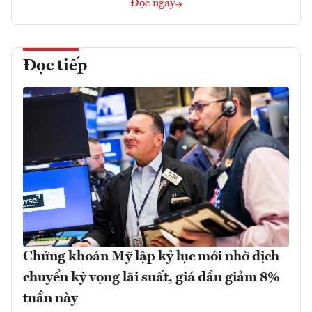
Đọc ngay
Đọc tiếp
Chứng khoán Mỹ lập kỷ lục mới nhờ dịch
chuyển kỳ vọng lãi suất, giá dầu giảm 8%
tuần này