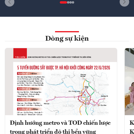
Dòng sự kiện
Định hướng metro và TOD chiến lược
K
trong phát triển đô thị bền vững
K