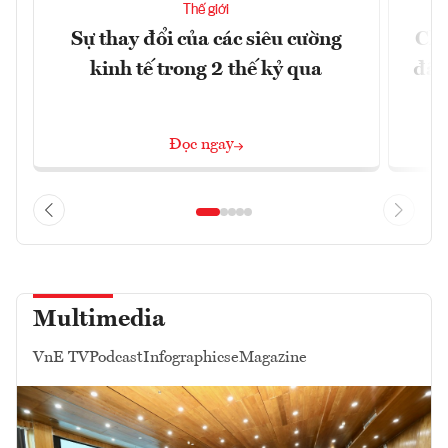
Thế giới
Sự thay đổi của các siêu cường
Chí
kinh tế trong 2 thế kỷ qua
đã 
Đọc ngay
Multimedia
VnE TV
Podcast
Infographics
eMagazine