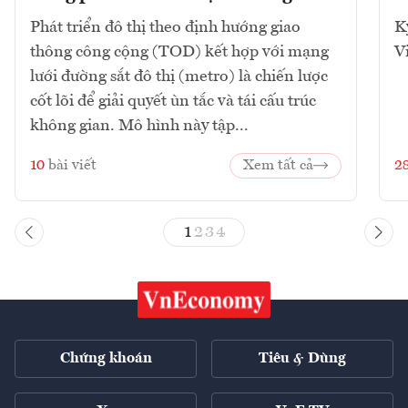
Phát triển đô thị theo định hướng giao
K
thông công cộng (TOD) kết hợp với mạng
V
lưới đường sắt đô thị (metro) là chiến lược
cốt lõi để giải quyết ùn tắc và tái cấu trúc
không gian. Mô hình này tập...
10
bài viết
Xem tất cả
2
1
2
3
4
Chứng khoán
Tiêu & Dùng