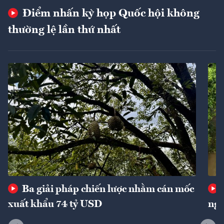
Điểm nhấn kỳ họp Quốc hội không
thường lệ lần thứ nhất
Ba giải pháp chiến lược nhằm cán mốc
xuất khẩu 74 tỷ USD
ngu