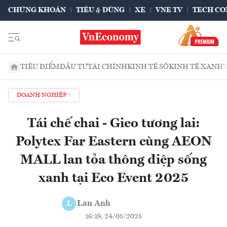
CHỨNG KHOÁN
TIÊU & DÙNG
XE
VNE TV
TECH CO
TIÊU ĐIỂM
ĐẦU TƯ
TÀI CHÍNH
KINH TẾ SỐ
KINH TẾ XANH
DOANH NGHIỆP
Tái chế chai - Gieo tương lai:
Polytex Far Eastern cùng AEON
MALL lan tỏa thông điệp sống
xanh tại Eco Event 2025
Lan Anh
L
16:19, 24/05/2025