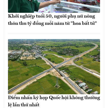
Khởi nghiệp tuổi 50, người phụ nữ nông
thôn thu tỷ đồng mỗi năm từ "hoa bất tử"
Điểm nhấn kỳ họp Quốc hội không thường
lệ lần thứ nhất