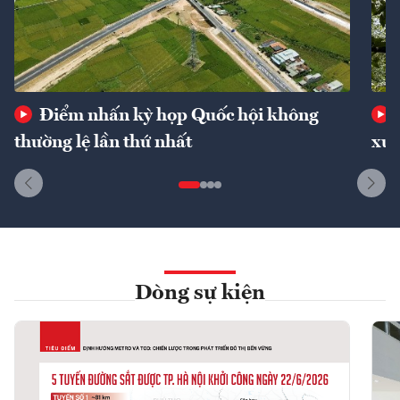
Điểm nhấn kỳ họp Quốc hội không
thường lệ lần thứ nhất
xuấ
Dòng sự kiện