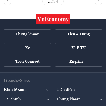
1
2
3
4
Chứng khoán
Tiêu & Dùng
Xe
VnE TV
Tech Connect
English ++
Tất cả chuyên mục
Kinh tế xanh
Tiêu điểm
Chuyển động xanh
Tài chính
Chứng khoán
Pháp lý