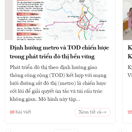
Định hướng metro và TOD chiến lược
K
trong phát triển đô thị bền vững
K
Phát triển đô thị theo định hướng giao
K
thông công cộng (TOD) kết hợp với mạng
V
lưới đường sắt đô thị (metro) là chiến lược
cốt lõi để giải quyết ùn tắc và tái cấu trúc
không gian. Mô hình này tập...
10
bài viết
Xem tất cả
2