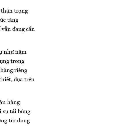
 thận trọng
mức tăng
ế vẫn đang cần
 tự như năm
dụng trong
 hàng riêng
hiết, dựa trên
gân hàng
 sự tái bùng
ởng tín dụng