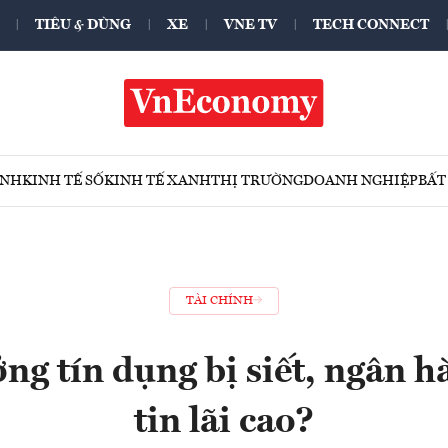
TIÊU & DÙNG
XE
VNE TV
TECH CONNECT
ÍNH
KINH TẾ SỐ
KINH TẾ XANH
THỊ TRƯỜNG
DOANH NGHIỆP
BẤT
TÀI CHÍNH
ng tín dụng bị siết, ngân h
tin lãi cao?