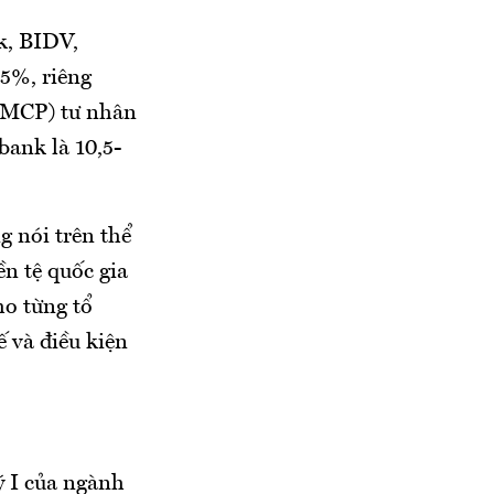
k, BIDV,
5%, riêng
TMCP) tư nhân
ank là 10,5-
g nói trên thể
n tệ quốc gia
ho từng tổ
ế và điều kiện
ý I của ngành