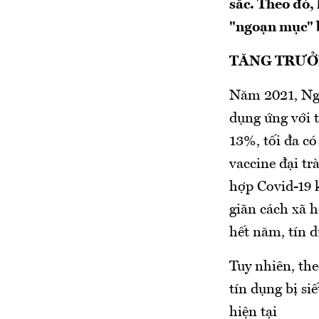
sắc. Theo đó,
"ngoạn mục" b
TĂNG TRƯỞN
Năm 2021, Ngâ
dụng ứng với t
13%, tối đa có
vaccine đại tr
hợp Covid-19 
giãn cách xã h
hết năm, tín 
Tuy nhiên, th
tín dụng bị si
hiện tại