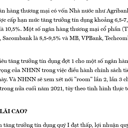
gân hàng thương mại có vốn Nhà nước như Agriban
ợc cấp hạn mức tăng trưởng tín dụng khoảng 6,5-7,
là 10,5%. Một số ngân hàng thương mại cổ phần (
 Sacombank là 8,5-9,5% và MB, VPBank, Techcomb
tiêu tăng trưởng tín dụng đợt 1 cho một số ngân hàn
trọng của NHNN trong việc điều hành chính sách tiề
 này. Và NHNN sẽ xem xét nới "room" lần 2, lần 3 c
trong nửa cuối năm 2021, tùy theo tình hình thực t
 LÃI CAO?
 tăng trưởng tín dụng quý I đạt thấp, lợi nhuận qu