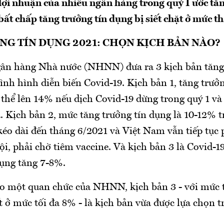
 lợi nhuận của nhiều ngân hàng trong quý I ước tă
ất chấp tăng trưởng tín dụng bị siết chặt ở mức t
G TÍN DỤNG 2021: CHỌN KỊCH BẢN NÀO?
n hàng Nhà nước (NHNN) đưa ra 3 kịch bản tăng 
ình hình diễn biến Covid-19. Kịch bản 1, tăng trưở
 thể lên 14% nếu dịch Covid-19 dừng trong quý 1 v
à. Kịch bản 2, mức tăng trưởng tín dụng là 10-12% 
kéo dài đến tháng 6/2021 và Việt Nam vẫn tiếp tục 
ội, phải chờ tiêm vaccine. Và kịch bản 3 là Covid-1
dụng tăng 7-8%.
eo một quan chức của NHNN, kịch bản 3 - với mức 
ết ở mức tối đa 8% - là kịch bản vừa được lựa chọn 