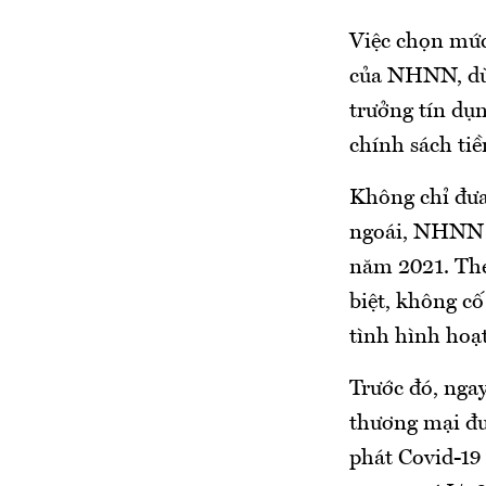
Việc chọn mức
của NHNN, dù 
trưởng tín dụ
chính sách tiề
Không chỉ đưa
ngoái, NHNN n
năm 2021. The
biệt, không cố
tình hình hoạ
Trước đó, nga
thương mại đư
phát Covid-19 