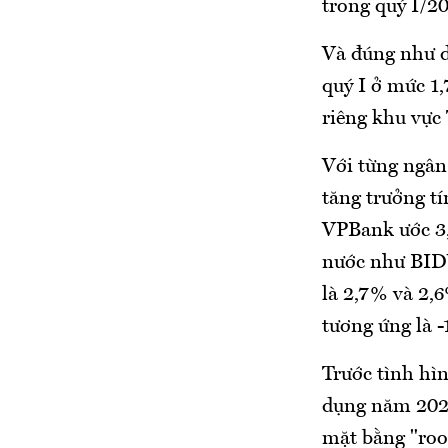
trong quý I/20
Và đúng như d
quý I ở mức 1
riêng khu vực
Với từng ngân
tăng trưởng t
VPBank ước 3,
nước như BIDV
là 2,7% và 2,
tương ứng là -
Trước tình hì
dụng năm 2021
mặt bằng "roo