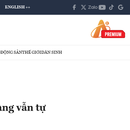
ENGLISH ++
 ĐỘNG SẢN
THẾ GIỚI
DÂN SINH
àng vẫn tự