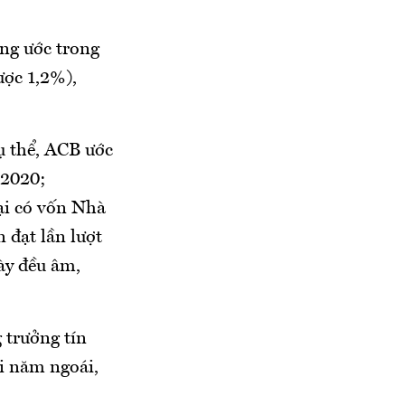
ng ước trong
ược 1,2%),
ụ thể, ACB ước
 2020;
ại có vốn Nhà
 đạt lần lượt
ày đều âm,
 trưởng tín
i năm ngoái,