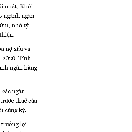
i nhất, Khối
áo ngành ngân
021, nhờ tỷ
thiện.
óa nợ xấu và
m 2020. Tính
gành ngân hàng
a các ngân
trước thuế của
i cùng kỳ.
trưởng lợi