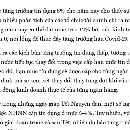
 tăng trưởng tín dụng 8% cho năm nay cho thấy sự
nhiều phân tích của các tổ chức tài chính chỉ ra 
ng năm nay có thể đạt mức trên 12% bởi nền kinh t
n tệ nới lỏng để thúc đẩy tăng trưởng hậu Covid-19.
 ra các kịch bản tăng trưởng tín dụng thấp, tương
ước tiếp tục thay đổi trong việc cấp hạn mức tín 
o đó, hạn mức tín dụng sẽ được cấp cho từng ngân
 định mà sẽ xem xét thay đổi thay từng đợt khi cần t
t động kinh doanh thực tế của từng ngân hàng.
y trong những ngày giáp Tết Nguyên đán, một số n
ợc NHNN cấp tín dụng ở mức 3-4%. Tuy nhiên, với
ở giai đoạn trước và sau Tết, nhiều dự báo tăng trư