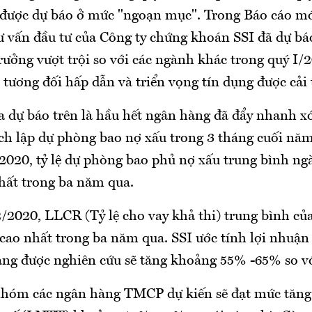
 được dự báo ở mức "ngoạn mục". Trong Báo cáo mớ
tư vấn đầu tư của Công ty chứng khoán SSI đã dự b
rưởng vượt trội so với các ngành khác trong quý I/2
 tương đối hấp dẫn và triển vọng tín dụng được cải 
ra dự báo trên là hầu hết ngân hàng đã đẩy nhanh x
ích lập dự phòng bao nợ xấu trong 3 tháng cuối nă
2020, tỷ lệ dự phòng bao phủ nợ xấu trung bình n
hất trong ba năm qua.
2/2020, LLCR (Tỷ lệ cho vay khả thi) trung bình củ
cao nhất trong ba năm qua. SSI ước tính lợi nhuận 
g được nghiên cứu sẽ tăng khoảng 55% -65% so vớ
 nhóm các ngân hàng TMCP dự kiến sẽ đạt mức tăng 