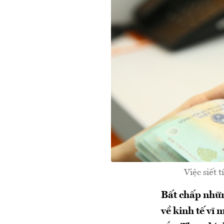
Việc siết 
Bất chấp nhữn
về kinh tế vĩ