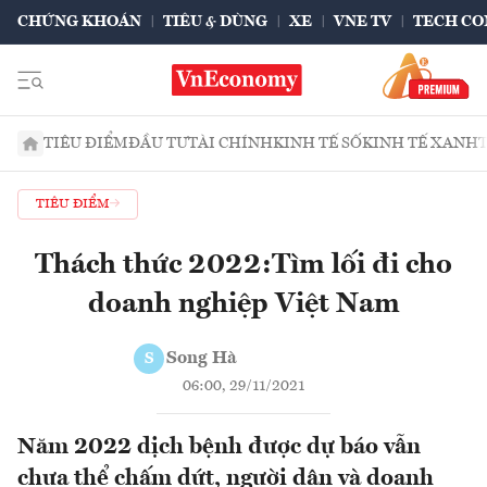
CHỨNG KHOÁN
TIÊU & DÙNG
XE
VNE TV
TECH CO
TIÊU ĐIỂM
ĐẦU TƯ
TÀI CHÍNH
KINH TẾ SỐ
KINH TẾ XANH
TIÊU ĐIỂM
Thách thức 2022:Tìm lối đi cho
doanh nghiệp Việt Nam
Song Hà
S
06:00, 29/11/2021
Năm 2022 dịch bệnh được dự báo vẫn
chưa thể chấm dứt, người dân và doanh