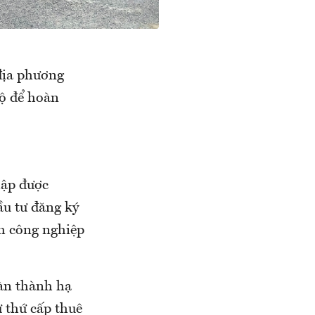
địa phương
độ để hoàn
lập được
ầu tư đăng ký
ụm công nghiệp
àn thành hạ
ư thứ cấp thuê