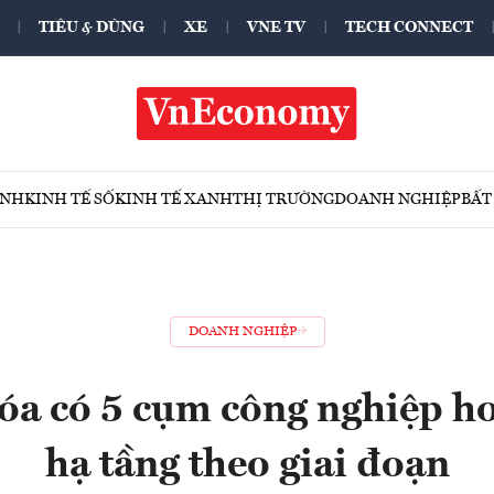
TIÊU & DÙNG
XE
VNE TV
TECH CONNECT
ÍNH
KINH TẾ SỐ
KINH TẾ XANH
THỊ TRƯỜNG
DOANH NGHIỆP
BẤT
DOANH NGHIỆP
a có 5 cụm công nghiệp h
hạ tầng theo giai đoạn