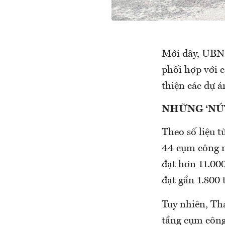
Mới đây, UBND
phối hợp với 
thiện các dự á
NHỮNG ‘NÚ
Theo số liệu 
44 cụm công n
đạt hơn 11.00
đạt gần 1.800 
Tuy nhiên, Th
tầng cụm công 