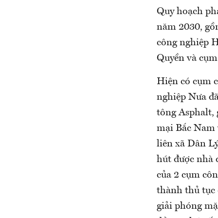
Quy hoạch phá
năm 2030, gồ
công nghiệp H
Quyền và cụm
Hiện có cụm c
nghiệp Nưa đã
tông Asphalt,
mại Bắc Nam v
liên xã Dân L
hút được nhà đ
của 2 cụm côn
thành thủ tục 
giải phóng mặt