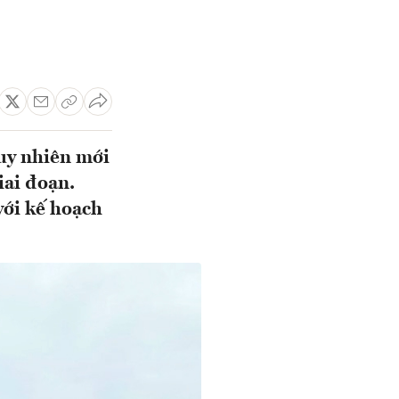
uy nhiên mới
iai đoạn.
với kế hoạch