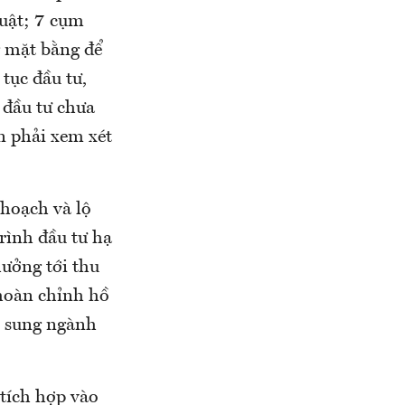
huật; 7 cụm
g mặt bằng để
tục đầu tư,
 đầu tư chưa
ần phải xem xét
hoạch và lộ
rình đầu tư hạ
hưởng tới thu
 hoàn chỉnh hồ
ổ sung ngành
tích hợp vào