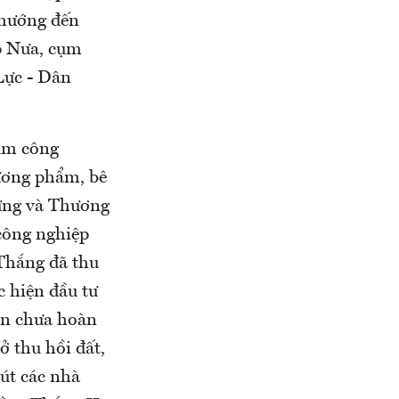
 hướng đến
p Nưa, cụm
Lực - Dân
ụm công
ương phẩm, bê
ựng và Thương
công nghiệp
Thắng đã thu
c hiện đầu tư
án chưa hoàn
ở thu hồi đất,
hút các nhà