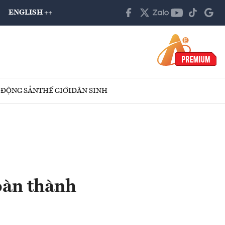
ENGLISH ++
 ĐỘNG SẢN
THẾ GIỚI
DÂN SINH
oàn thành