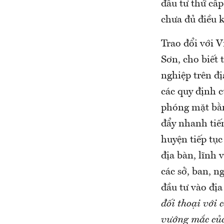
đầu tư thứ cấ
chưa đủ điều k
Trao đổi với
Sơn, cho biết 
nghiệp trên đị
các quy định c
phóng mặt bằn
đẩy nhanh tiế
huyện tiếp tục
địa bàn, lĩnh 
các sở, ban, 
đầu tư vào địa
đối thoại với 
vướng mắc của