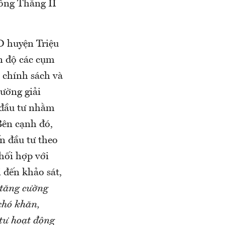
Đồng Thắng II
D huyện Triệu
ến độ các cụm
, chính sách và
hường giải
 đầu tư nhằm
Bên cạnh đó,
n đầu tư theo
phối hợp với
 đến khảo sát,
 tăng cường
 khó khăn,
tư hoạt động