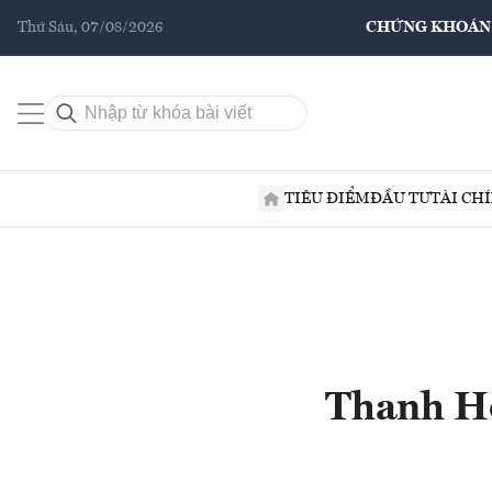
Thứ Sáu, 07/08/2026
CHỨNG KHOÁN
TIÊU ĐIỂM
ĐẦU TƯ
TÀI CH
Thanh Hó