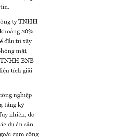
tin.
 Công ty TNHH
ạt khoảng 30%
ể đầu tư xây
 phóng mặt
 ty TNHH BNB
ện tích giải
công nghiệp
ạ tầng kỹ
Tuy nhiên, do
các dự án sản
ngoài cụm công