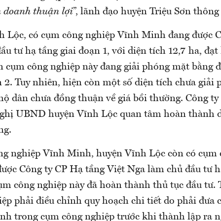
h doanh thuận lợi
”, lãnh đạo huyện Triệu Sơn thông 
nh Lộc, có cụm công nghiệp Vĩnh Minh đang được
 tư hạ tầng giai đoạn 1, với diện tích 12,7 ha, đ
n cụm công nghiệp này đang giải phóng mặt bằng đ
 2. Tuy nhiên, hiện còn một số diện tích chưa giải
hộ dân chưa đồng thuận về giá bồi thường. Công
ghị UBND huyện Vĩnh Lộc quan tâm hoàn thành di
ng.
g nghiệp Vĩnh Minh, huyện Vĩnh Lộc còn có cụm 
ược Công ty CP Hạ tầng Việt Nga làm chủ đầu tư h
cụm công nghiệp này đã hoàn thành thủ tục đầu tư. 
p phải điều chỉnh quy hoạch chi tiết do phải đưa 
anh trong cụm công nghiệp trước khi thành lập ra 