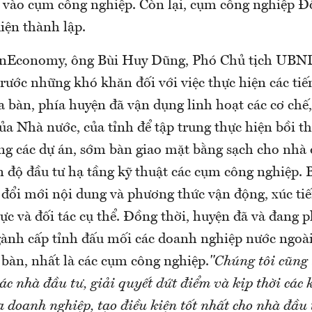
p vào cụm công nghiệp. Còn lại, cụm công nghiệp 
iện thành lập.
 VnEconomy, ông Bùi Huy Dũng, Phó Chủ tịch UBN
trước những khó khăn đối với việc thực hiện các ti
a bàn, phía huyện đã vận dụng linh hoạt các cơ chế
ủa Nhà nước, của tỉnh để tập trung thực hiện bồi t
g các dự án, sớm bàn giao mặt bằng sạch cho nhà
n độ đầu tư hạ tầng kỹ thuật các cụm công nghiệp. 
 đổi mới nội dung và phương thức vận động, xúc tiế
vực và đối tác cụ thể. Đồng thời, huyện đã và đang 
ngành cấp tỉnh đấu mối các doanh nghiệp nước ngoài
 bàn, nhất là các cụm công nghiệp.
"Chúng tôi cũng
các nhà đầu tư, giải quyết dứt điểm và kịp thời các
 doanh nghiệp, tạo điều kiện tốt nhất cho nhà đầu 