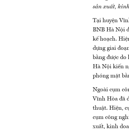
sản xuất, kin
Tại huyện Vĩ
BNB Hà Nội đầu
kế hoạch. Hiệ
dựng giai đoạn
bằng được do 
Hà Nội kiến n
phóng mặt bằ
Ngoài cụm côn
Vĩnh Hòa đã đ
thuật. Hiện, 
cụm công nghiệ
xuất, kinh do