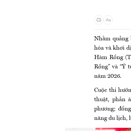
Nhằm quảng b
hóa và khơi d
Hàm Rồng (Th
Rồng” và “Ý t
năm 2026.
Cuộc thi hướn
thuật, phản 
phương; đồng
năng du lịch,