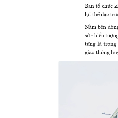
Ban tổ chức k
lợi thế đặc tr
Nằm bên dòng 
sử - biểu tượ
từng là trọn
giao thông hu