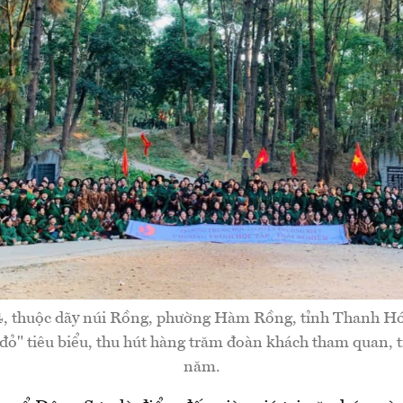
4, thuộc dãy núi Rồng, phường Hàm Rồng, tỉnh Thanh Hó
 đỏ" tiêu biểu, thu hút hàng trăm đoàn khách tham quan, 
năm.