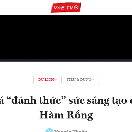
DU LỊCH
TIÊU & DÙNG
“đánh thức” sức sáng tạo 
Hàm Rồng