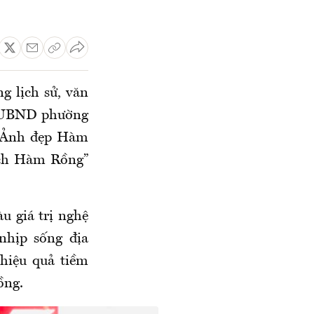
 lịch sử, văn
5, UBND phường
 “Ảnh đẹp Hàm
lịch Hàm Rồng”
u giá trị nghệ
nhịp sống địa
hiệu quả tiềm
ồng.