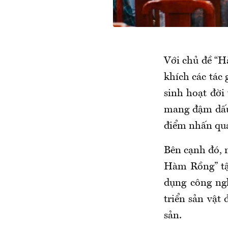
Với chủ đề “H
khích các tác 
sinh hoạt đời
mang đậm dấu 
điểm nhấn qua
Bên cạnh đó, n
Hàm Rồng” tập
dụng công ng
triển sản vật
sản.