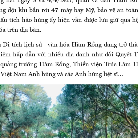
ong hai ngày 3 và 4/4/1965, quân và dân Hàm Rồ
ng dội khi bắn rơi 47 máy bay Mỹ, bảo vệ an toàn
ấu tích hào hùng ấy hiện vẫn được lưu giữ qua hệ
óa trên địa bàn.
 Di tích lịch sử - văn hóa Hàm Rồng đang trở t
hiệm hấp dẫn với nhiều địa danh như đồi Quyết T
 quảng trường Hàm Rồng, Thiền viện Trúc Lâm 
 Việt Nam Anh hùng và các Anh hùng liệt sĩ…