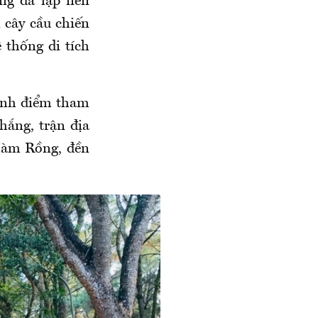
ng đã lập nên
 cây cầu chiến
 thống di tích
hành điểm tham
hắng, trận địa
Hàm Rồng, đền