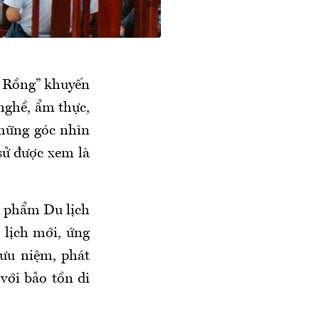
m Rồng” khuyến
 nghề, ẩm thực,
Những góc nhìn
sử được xem là
ản phẩm Du lịch
 lịch mới, ứng
ưu niệm, phát
với bảo tồn di