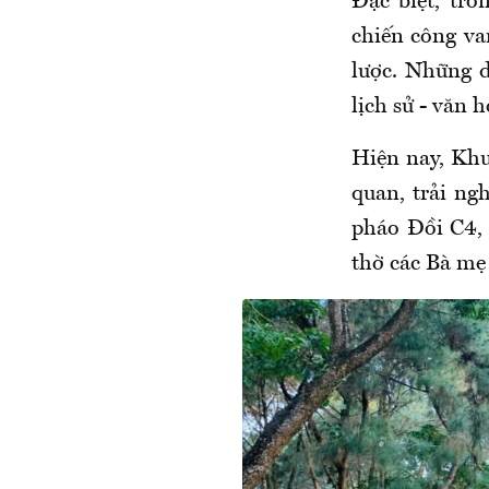
Đặc biệt, tr
chiến công va
lược. Những d
lịch sử - văn h
Hiện nay, Khu
quan, trải ng
pháo Đồi C4,
thờ các Bà mẹ