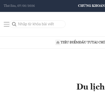
Thứ Sáu, 07/08/2026
CHỨNG KHOÁN
TIÊU ĐIỂM
ĐẦU TƯ
TÀI CH
Du lịc