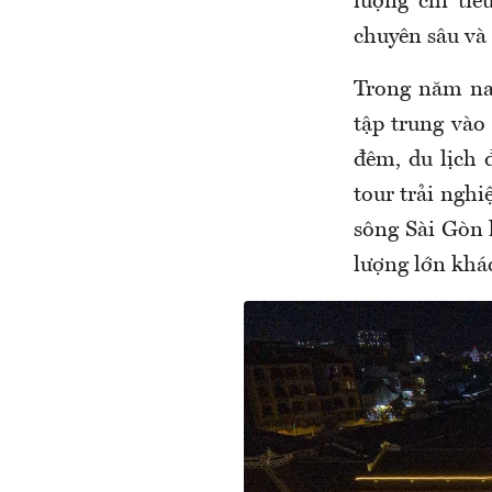
lượng chi ti
chuyên sâu và 
Trong năm n
tập trung vào
đêm, du lịch 
tour trải nghi
sông Sài Gòn 
lượng lớn khác