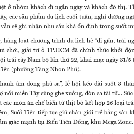
biệt ở nhóm khách đi ngắn ngày và khách đô thị. T
ây, các sản phẩm du lịch cuối tuần, nghỉ dưỡng ngắ
 vẫn sẽ ghi nhận nhu cầu khá ổn định trong suốt m
, hàng loạt chương trình du lịch hè “đi gần, trải 
vui chơi, giải trí ở TP.HCM đã chính thức khởi đ
hội trái cây Nam bộ lần thứ 22, khai mạc ngày 31/5 
Tiên (phường Tăng Nhơn Phú).
hanh âm dòng phù sa”, lễ hội kéo dài suốt 3 thán
 nổi miền Tây cùng ghe xuồng, đờn ca tài tử... Sức
 các món ăn chế biến từ thịt bò kết hợp 26 loại trá
m, Suối Tiên tiếp tục giữ chân giới trẻ bằng sân 
 cảm giác mạnh tại Biển Tiên Đồng, khu Mega Zone