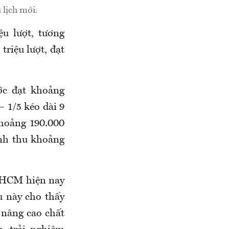
lịch mới.
u lượt, tương
riệu lượt, đạt
ớc đạt khoảng
– 1/5 kéo dài 9
hoảng 190.000
anh thu khoảng
P.HCM hiện nay
u này cho thấy
 nâng cao chất