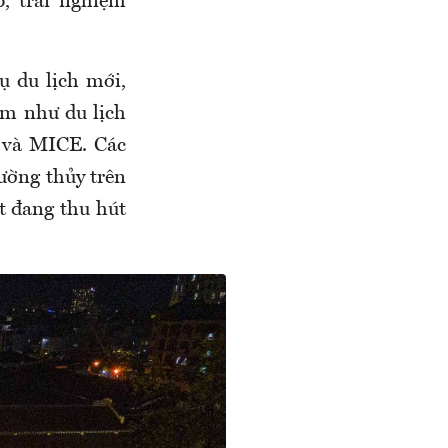
, trải nghiệm
ụ du lịch mới,
âm như du lịch
ế và MICE. Các
đường thủy trên
t đang thu hút