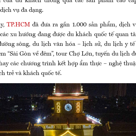
êu của du khách thông qua các sản phẩm cao cấp
dịch vụ đa dạng.
ay,
TP.HCM
đã đưa ra gần 1.000 sản phẩm, dịch v
 các xu hướng đang được du khách quốc tế quan t
đường sông, du lịch văn hóa – lịch sử, du lịch y t
ệm “Sài Gòn về đêm”, tour Chợ Lớn, tuyến du lịch 
hay các chương trình kết hợp ẩm thực – nghệ thuậ
h trẻ và khách quốc tế.