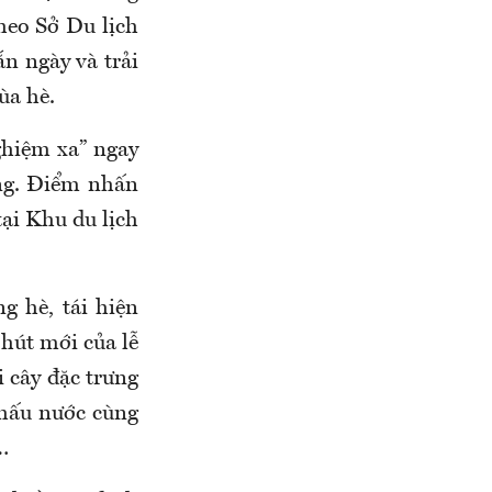
heo Sở Du lịch
n ngày và trải
ùa hè.
nghiệm xa” ngay
ộng. Điểm nhấn
tại Khu du lịch
g hè, tái hiện
 hút mới của lễ
i cây đặc trưng
khấu nước cùng
…