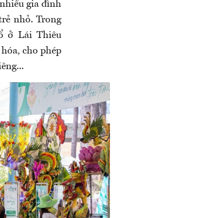
nhiều gia đình
trẻ nhỏ. Trong
ổ ở Lái Thiêu
 hóa, cho phép
êng...