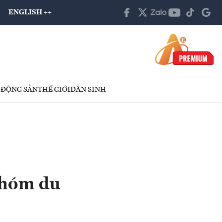
ENGLISH ++
 ĐỘNG SẢN
THẾ GIỚI
DÂN SINH
nhóm du