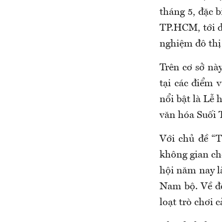
tháng 5, đặc 
TP.HCM, tới đ
nghiệm đô thị
Trên cơ sở này
tại các điểm 
nổi bật là Lễ 
văn hóa Suối 
Với chủ đề “T
không gian chợ
hội năm nay là
Nam bộ. Về đê
loạt trò chơi