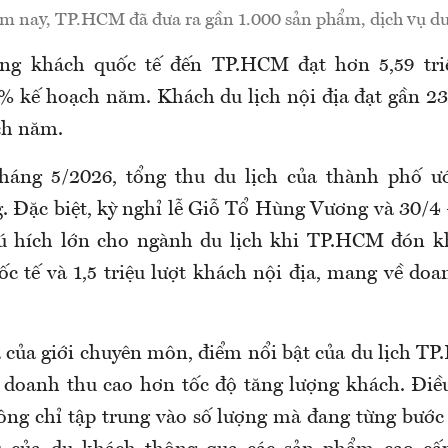
m nay, TP.HCM đã đưa ra gần 1.000 sản phẩm, dịch vụ du 
ợng khách quốc tế đến TP.HCM đạt hơn 5,59 triệ
 kế hoạch năm. Khách du lịch nội địa đạt gần 23 t
ch năm.
tháng 5/2026, tổng thu du lịch của thành phố ư
. Đặc biệt, kỳ nghỉ lễ Giỗ Tổ Hùng Vương và 30/4 
cú hích lớn cho ngành du lịch khi TP.HCM đón k
ốc tế và 1,5 triệu lượt khách nội địa, mang về do
 của giới chuyên môn, điểm nổi bật của du lịch T
g doanh thu cao hơn tốc độ tăng lượng khách. Điề
ng chỉ tập trung vào số lượng mà đang từng bước