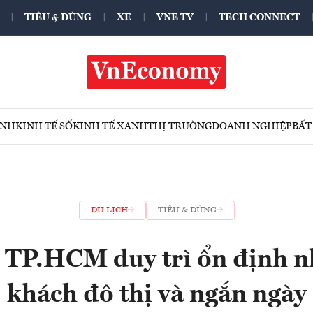
TIÊU & DÙNG
XE
VNE TV
TECH CONNECT
ÍNH
KINH TẾ SỐ
KINH TẾ XANH
THỊ TRƯỜNG
DOANH NGHIỆP
BẤT
DU LỊCH
TIÊU & DÙNG
h TP.HCM duy trì ổn định 
khách đô thị và ngắn ngày