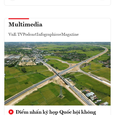
Multimedia
VnE TV
Podcast
Infographics
eMagazine
Điểm nhấn kỳ họp Quốc hội không