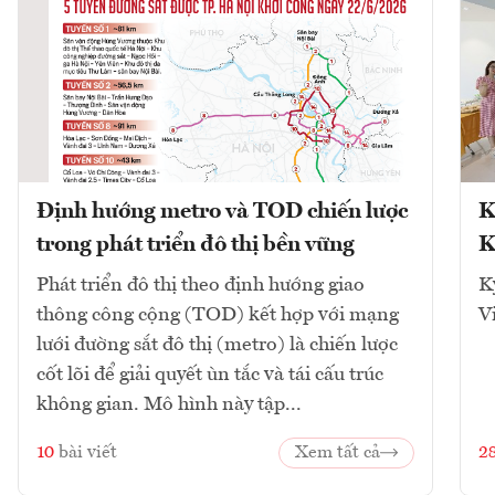
Định hướng metro và TOD chiến lược
K
trong phát triển đô thị bền vững
K
Phát triển đô thị theo định hướng giao
K
thông công cộng (TOD) kết hợp với mạng
V
lưới đường sắt đô thị (metro) là chiến lược
cốt lõi để giải quyết ùn tắc và tái cấu trúc
không gian. Mô hình này tập...
10
bài viết
Xem tất cả
2