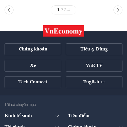
1
2
3
4
Chứng khoán
Tiêu & Dùng
Xe
VnE TV
Tech Connect
English ++
Tất cả chuyên mục
Kinh tế xanh
Tiêu điểm
Chuyển động xanh