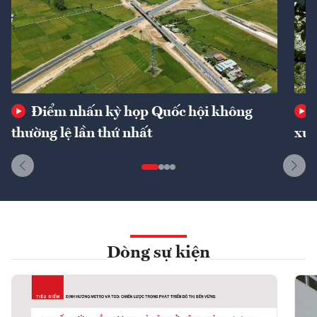
Điểm nhấn kỳ họp Quốc hội không
thường lệ lần thứ nhất
xuấ
Dòng sự kiện