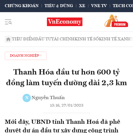
CHỨNG KHOÁN
TIÊU & DÙNG
XE
VNE TV
TECH CO
TIÊU ĐIỂM
ĐẦU TƯ
TÀI CHÍNH
KINH TẾ SỐ
KINH TẾ XANH
DOANH NGHIỆP
Thanh Hóa đầu tư hơn 600 tỷ
đồng làm tuyến đường dài 2,3 km
Nguyễn Thuấn
N
13:16, 27/01/2023
Mới đây, UBND tỉnh Thanh Hoá đã phê
duyệt dự án đầu tư xây dựng công trình