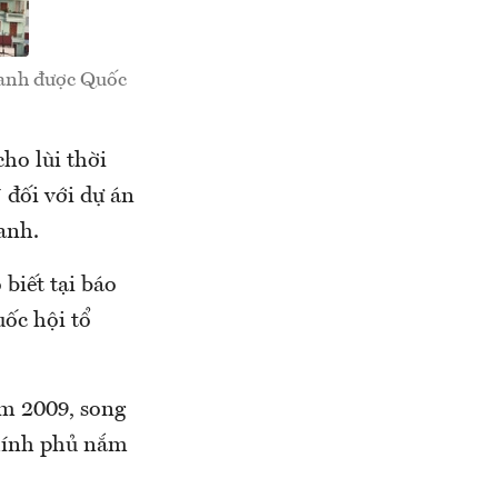
oanh được Quốc
ho lùi thời
7 đối với dự án
anh.
biết tại báo
uốc hội tổ
ăm 2009, song
Chính phủ nắm