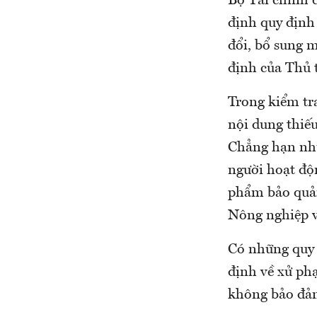
Bộ Tài chính đ
định quy định 
đổi, bổ sung m
định của Thủ 
Trong kiểm tr
nội dung thiếu
Chẳng hạn như
người hoạt độ
phẩm bảo quản
Nông nghiệp v
Có những quy 
định về xử ph
không bảo đả