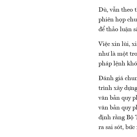
Dù, vẫn theo t
phiên họp chu
để thảo luận s
Việc xin lùi, 
như là một tro
pháp lệnh khó
Đánh giá chung
trình xây dựn
văn bản quy p
văn bản quy p
định rằng Bộ 
ra sai sót, bứ