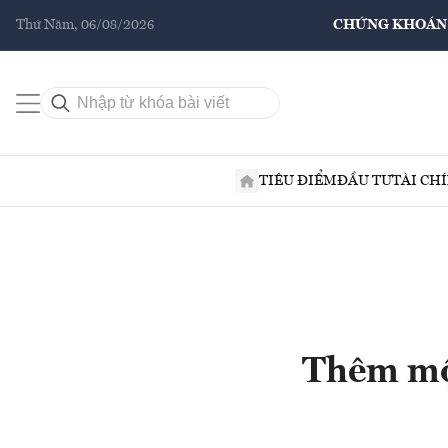
Thứ Năm, 06/08/2026
CHỨNG KHOÁN
TIÊU ĐIỂM
ĐẦU TƯ
TÀI CH
Thêm một