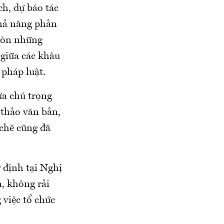
ch, dự báo tác
khả năng phản
 còn những
 giữa các khâu
pháp luật.
ưa chú trọng
 thảo văn bản,
 chẽ cũng đã
 định tại Nghị
, không rải
 việc tổ chức