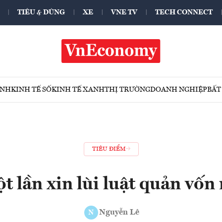
TIÊU & DÙNG
XE
VNE TV
TECH CONNECT
ÍNH
KINH TẾ SỐ
KINH TẾ XANH
THỊ TRƯỜNG
DOANH NGHIỆP
BẤT
TIÊU ĐIỂM
 lần xin lùi luật quản vốn
Nguyễn Lê
N