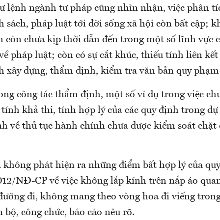
tư lệnh ngành tư pháp cũng nhìn nhận, việc phân tí
 sách, pháp luật tới đời sống xã hội còn bất cập; 
h còn chưa kịp thời dẫn đến trong một số lĩnh vực
ề pháp luật; còn có sự cắt khúc, thiếu tính liên kết
nh xây dựng, thẩm định, kiểm tra văn bản quy phạm 
ong công tác thẩm định, một số ví dụ trong việc ch
ính khả thi, tính hợp lý của các quy định trong dự
nh về thủ tục hành chính chưa được kiểm soát chặt
 không phát hiện ra những điểm bất hợp lý của quy
012/NĐ-CP về việc không lắp kính trên nắp áo quan
đường đi, không mang theo vòng hoa đi viếng trong
n bộ, công chức, báo cáo nêu rõ.