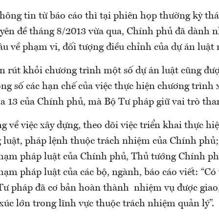
hông tin từ báo cáo thì tại phiên họp thường kỳ th
yên đề tháng 8/2013 vừa qua, Chính phủ đã dành nh
âu về phạm vi, đối tượng điều chỉnh của dự án luật 
xin rút khỏi chương trình một số dự án luật cũng đ
ng số các hạn chế của việc thực hiện chương trình 
a 13 của Chính phủ, mà Bộ Tư pháp giữ vai trò th
 về việc xây dựng, theo dõi việc triển khai thực h
g luật, pháp lệnh thuộc trách nhiệm của Chính phủ
hạm pháp luật của Chính phủ, Thủ tướng Chính ph
hạm pháp luật của các bộ, ngành, báo cáo viết: “Có
Tư pháp đã cơ bản hoàn thành nhiệm vụ được giao
c xúc lớn trong lĩnh vực thuộc trách nhiệm quản lý”.