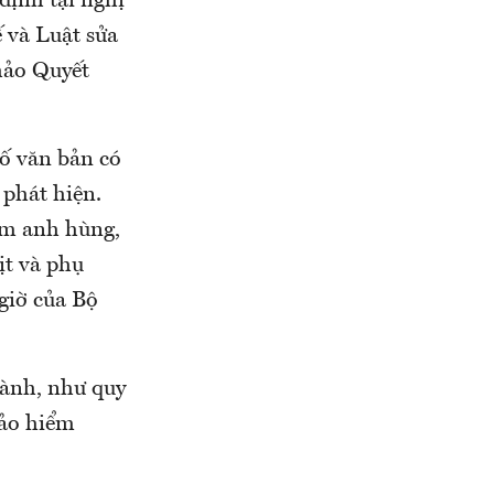
định tại nghị
ế và Luật sửa
thảo Quyết
ố văn bản có
 phát hiện.
am anh hùng,
ịt và phụ
giờ của Bộ
hành, như quy
bảo hiểm