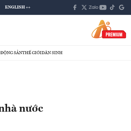
ENGLISH ++
 ĐỘNG SẢN
THẾ GIỚI
DÂN SINH
 nhà nước