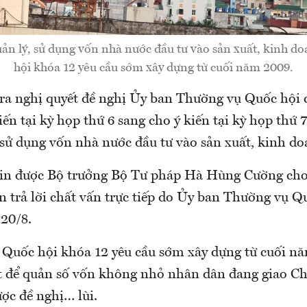
ản lý, sử dụng vốn nhà nước đầu tư vào sản xuất, kinh d
hội khóa 12 yêu cầu sớm xây dựng từ cuối năm 2009.
ra nghị quyết đề nghị Ủy ban Thường vụ Quốc hội c
iến tại kỳ họp thứ 6 sang cho ý kiến tại kỳ họp thứ 
 sử dụng vốn nhà nước đầu tư vào sản xuất, kinh do
tin được Bộ trưởng Bộ Tư pháp Hà Hùng Cường cho 
n trả lời chất vấn trực tiếp do Ủy ban Thường vụ Q
 20/8.
 Quốc hội khóa 12 yêu cầu sớm xây dựng từ cuối n
t để quản số vốn không nhỏ nhân dân đang giao 
ược đề nghị… lùi.