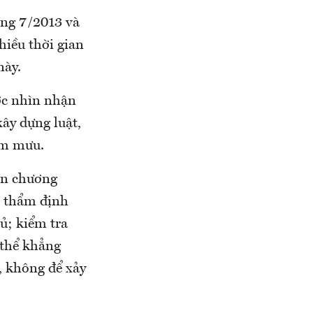
áng 7/2013 và
iều thời gian
này.
ược nhìn nhận
xây dựng luật,
am mưu.
iện chương
; thẩm định
ủ; kiểm tra
 thể khẳng
, không để xảy