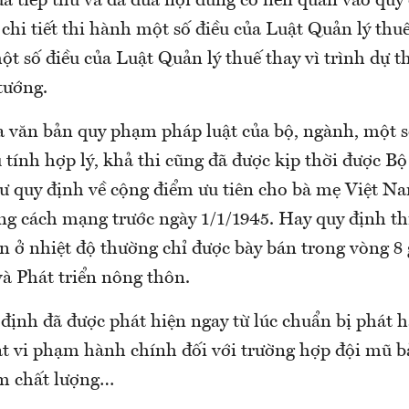
ã tiếp thu và đã đưa nội dung có liên quan vào quy 
chi tiết thi hành một số điều của Luật Quản lý thu
ột số điều của Luật Quản lý thuế thay vì trình dự 
tướng.
a văn bản quy phạm pháp luật của bộ, ngành, một s
 tính hợp lý, khả thi cũng đã được kịp thời được Bộ
 quy định về cộng điểm ưu tiên cho bà mẹ Việt N
ng cách mạng trước ngày 1/1/1945. Hay quy định th
 ở nhiệt độ thường chỉ được bày bán trong vòng 8 
à Phát triển nông thôn.
định đã được phát hiện ngay từ lúc chuẩn bị phát 
ạt vi phạm hành chính đối với trường hợp đội mũ 
m chất lượng…