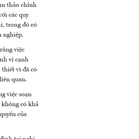
ạn thảo chỉnh
ới các quy
i, trong đó có
h nghiệp.
rằng việc
nh vi cạnh
hiết vì đã có
liên quan.
ng việc soạn
t không có khả
 quyền của