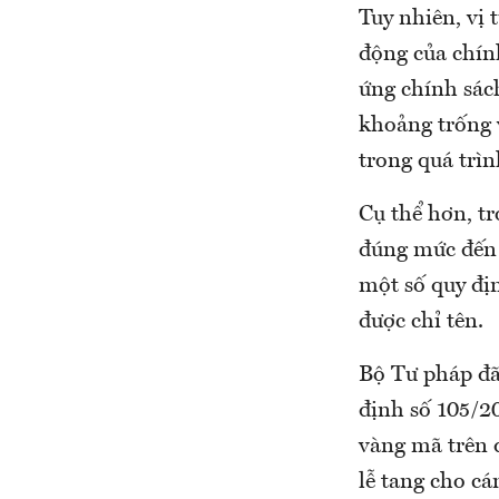
Tuy nhiên, vị 
động của chính
ứng chính sác
khoảng trống v
trong quá trì
Cụ thể hơn, tr
đúng mức đến t
một số quy đị
được chỉ tên.
Bộ Tư pháp đã
định số 105/2
vàng mã trên 
lễ tang cho cá