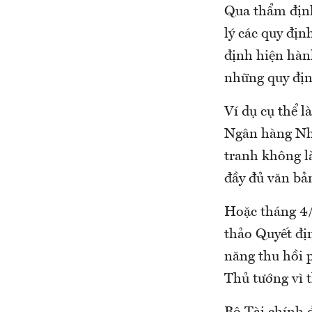
Qua thẩm định
lý các quy đị
định hiện hành
những quy địn
Ví dụ cụ thể l
Ngân hàng Nhà
tranh không l
đầy đủ văn bả
Hoặc tháng 4/
thảo Quyết địn
năng thu hồi 
Thủ tướng vì 