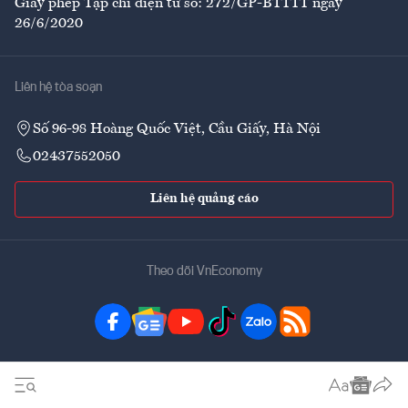
Giấy phép Tạp chí điện tử số: 272/GP-BTTTT ngày
26/6/2020
Liên hệ tòa soạn
Số 96-98 Hoàng Quốc Việt, Cầu Giấy, Hà Nội
02437552050
Liên hệ quảng cáo
Theo dõi VnEconomy
Đặt mua ấn phẩm