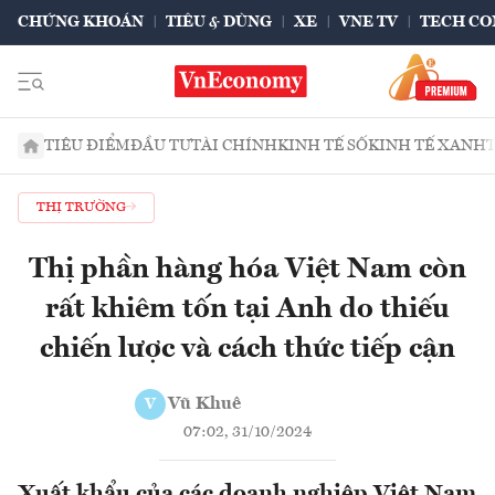
CHỨNG KHOÁN
TIÊU & DÙNG
XE
VNE TV
TECH CO
TIÊU ĐIỂM
ĐẦU TƯ
TÀI CHÍNH
KINH TẾ SỐ
KINH TẾ XANH
THỊ TRƯỜNG
Thị phần hàng hóa Việt Nam còn
rất khiêm tốn tại Anh do thiếu
chiến lược và cách thức tiếp cận
Vũ Khuê
V
07:02, 31/10/2024
Xuất khẩu của các doanh nghiệp Việt Nam