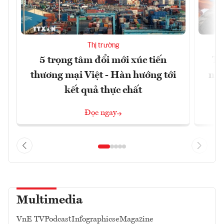
Thị trường
5 trọng tâm đổi mới xúc tiến
Th
thương mại Việt - Hàn hướng tới
ngh
kết quả thực chất
Đọc ngay
Multimedia
VnE TV
Podcast
Infographics
eMagazine