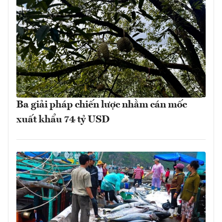
Ba giải pháp chiến lược nhằm cán mốc
xuất khẩu 74 tỷ USD