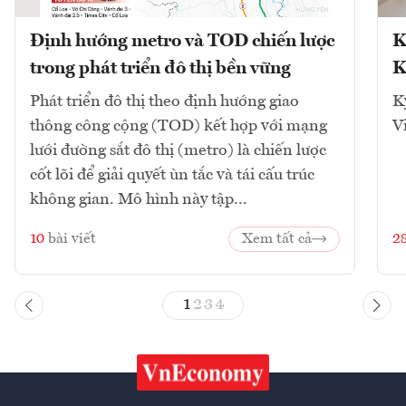
Định hướng metro và TOD chiến lược
K
trong phát triển đô thị bền vững
K
Phát triển đô thị theo định hướng giao
K
thông công cộng (TOD) kết hợp với mạng
V
lưới đường sắt đô thị (metro) là chiến lược
cốt lõi để giải quyết ùn tắc và tái cấu trúc
không gian. Mô hình này tập...
10
bài viết
Xem tất cả
2
1
2
3
4