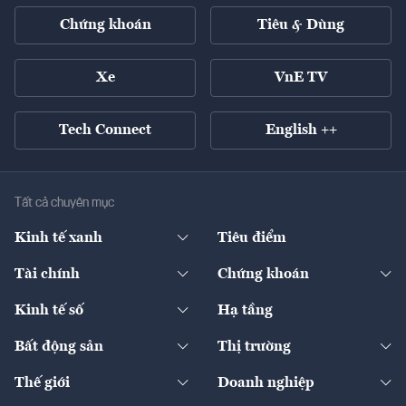
Chứng khoán
Tiêu & Dùng
Xe
VnE TV
Tech Connect
English ++
Tất cả chuyên mục
Kinh tế xanh
Tiêu điểm
Chuyển động xanh
Tài chính
Chứng khoán
Pháp lý
Ngân hàng
Doanh nghiệp niêm yết
Kinh tế số
Hạ tầng
Thương hiệu xanh
Thị trường vốn
Thị trường
Sản phẩm - Thị trường
Bất động sản
Thị trường
Diễn đàn
Thuế
Đầu tư
Tài sản số
Chính sách
Xuất nhập khẩu
Thế giới
Doanh nghiệp
Bảo hiểm
Quốc tế
Dịch vụ số
Thị trường
Khung pháp lý