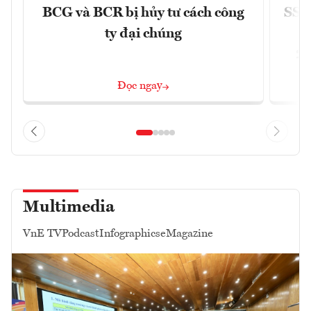
BCG và BCR bị hủy tư cách công
SSI 
ty đại chúng
2/
Đọc ngay
Multimedia
VnE TV
Podcast
Infographics
eMagazine