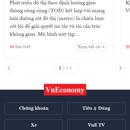
Phát triển đô thị theo định hướng giao
K
thông công cộng (TOD) kết hợp với mạng
V
lưới đường sắt đô thị (metro) là chiến lược
cốt lõi để giải quyết ùn tắc và tái cấu trúc
không gian. Mô hình này tập...
10
bài viết
Xem tất cả
2
1
2
3
4
Chứng khoán
Tiêu & Dùng
Xe
VnE TV