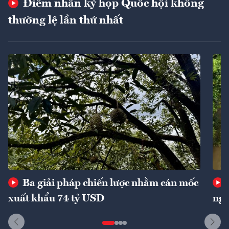
Điểm nhấn kỳ họp Quốc hội không
thường lệ lần thứ nhất
Ba giải pháp chiến lược nhằm cán mốc
xuất khẩu 74 tỷ USD
ngu