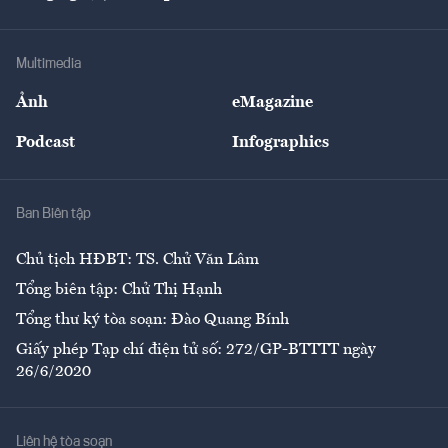
Doanh nhân
Tư vấn Tiêu & Dùng
Infographics
Hạ tầng
Sức khỏe
Khung pháp lý
Doanh nghiệp
Địa phương
Thị trường
Bảo hiểm
Multimedia
Sự kiện
Nhân lực
Ảnh
eMagazine
Đẹp +
An sinh
Podcast
Infographics
Giải trí
Y tế
Nhà
Ban Biên tập
Ẩm thực
Chủ tịch HĐBT: TS. Chử Văn Lâm
Tổng biên tập: Chử Thị Hạnh
Tổng thư ký tòa soạn: Đào Quang Bính
Giấy phép Tạp chí điện tử số: 272/GP-BTTTT ngày
26/6/2020
Liên hệ tòa soạn