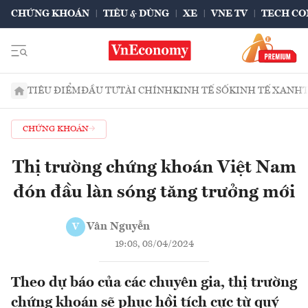
CHỨNG KHOÁN
TIÊU & DÙNG
XE
VNE TV
TECH CO
TIÊU ĐIỂM
ĐẦU TƯ
TÀI CHÍNH
KINH TẾ SỐ
KINH TẾ XANH
CHỨNG KHOÁN
Thị trường chứng khoán Việt Nam
đón đầu làn sóng tăng trưởng mới
Vân Nguyễn
V
19:08, 08/04/2024
Theo dự báo của các chuyên gia, thị trường
chứng khoán sẽ phục hồi tích cực từ quý