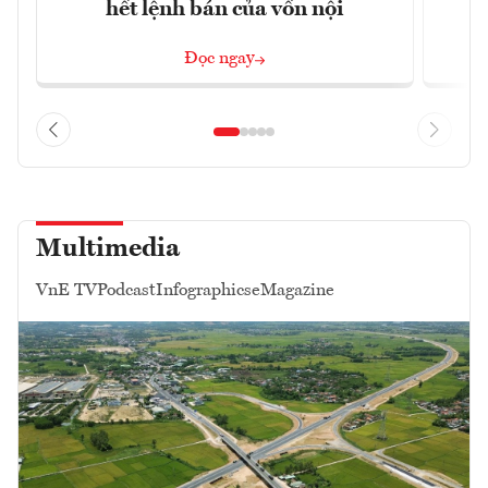
hết lệnh bán của vốn nội
Đọc ngay
Multimedia
VnE TV
Podcast
Infographics
eMagazine