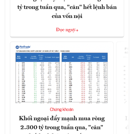
tỷ trong tuần qua, "cân" hết lệnh bán
của vốn nội
Đọc ngay
Chứng khoán
Khối ngoại đẩy mạnh mua ròng
Lợ
2.300 tỷ trong tuần qua, "cân"
đị