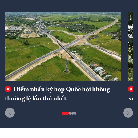
Điểm nhấn kỳ họp Quốc hội không
thường lệ lần thứ nhất
xuấ