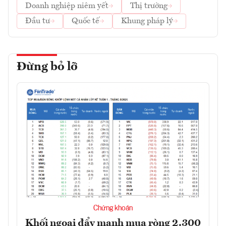
Doanh nghiệp niêm yết
Thị trường
Đầu tư
Quốc tế
Khung pháp lý
Đừng bỏ lỡ
Chứng khoán
Khối ngoại đẩy mạnh mua ròng 2.300