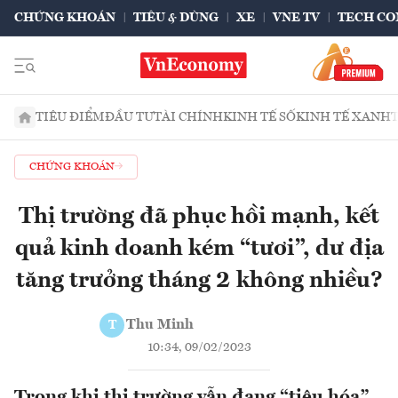
CHỨNG KHOÁN
TIÊU & DÙNG
XE
VNE TV
TECH CO
TIÊU ĐIỂM
ĐẦU TƯ
TÀI CHÍNH
KINH TẾ SỐ
KINH TẾ XANH
CHỨNG KHOÁN
Thị trường đã phục hồi mạnh, kết
quả kinh doanh kém “tươi”, dư địa
tăng trưởng tháng 2 không nhiều?
Thu Minh
T
10:34, 09/02/2023
Trong khi thị trường vẫn đang “tiêu hóa”