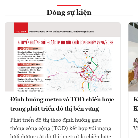
Dòng sự kiện
Định hướng metro và TOD chiến lược
K
trong phát triển đô thị bền vững
K
Phát triển đô thị theo định hướng giao
K
thông công cộng (TOD) kết hợp với mạng
V
lưới đường sắt đô thị (metro) là chiến lược