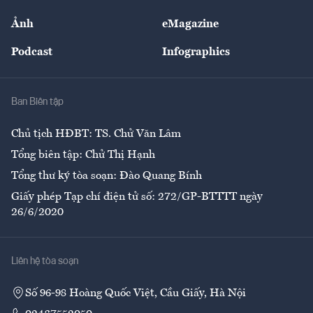
Sự kiện
Nhân lực
Ảnh
eMagazine
Đẹp +
An sinh
Podcast
Infographics
Giải trí
Y tế
Nhà
Ban Biên tập
Ẩm thực
Chủ tịch HĐBT: TS. Chử Văn Lâm
Tổng biên tập: Chử Thị Hạnh
Tổng thư ký tòa soạn: Đào Quang Bính
Giấy phép Tạp chí điện tử số: 272/GP-BTTTT ngày
26/6/2020
Liên hệ tòa soạn
Số 96-98 Hoàng Quốc Việt, Cầu Giấy, Hà Nội