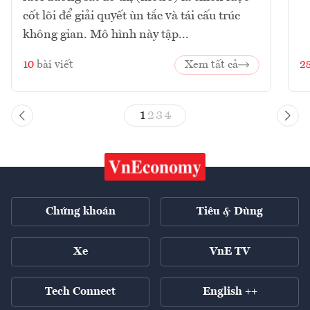
cốt lõi để giải quyết ùn tắc và tái cấu trúc
không gian. Mô hình này tập...
10
bài viết
Xem tất cả
2
1
2
3
4
Chứng khoán
Tiêu & Dùng
Xe
VnE TV
Tech Connect
English ++