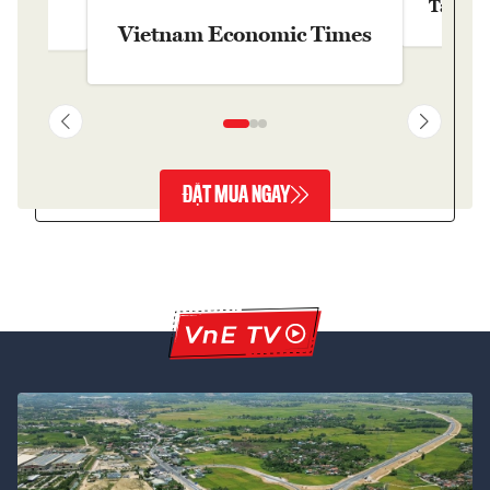
Tạp chí
y
Vietnam Economic Times
ĐẶT MUA NGAY