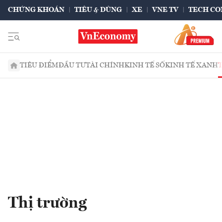
CHỨNG KHOÁN
TIÊU & DÙNG
XE
VNE TV
TECH CO
TIÊU ĐIỂM
ĐẦU TƯ
TÀI CHÍNH
KINH TẾ SỐ
KINH TẾ XANH
Thị trường