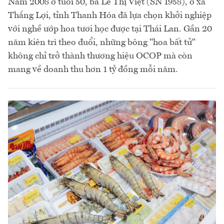
Năm 2008 ở tuổi 50, bà Lê Thị Việt (SN 1958), ở xã
Thắng Lợi, tỉnh Thanh Hóa đã lựa chọn khởi nghiệp
với nghề ướp hoa tươi học được tại Thái Lan. Gần 20
năm kiên trì theo đuổi, những bông "hoa bất tử"
không chỉ trở thành thương hiệu OCOP mà còn
mang về doanh thu hơn 1 tỷ đồng mỗi năm.