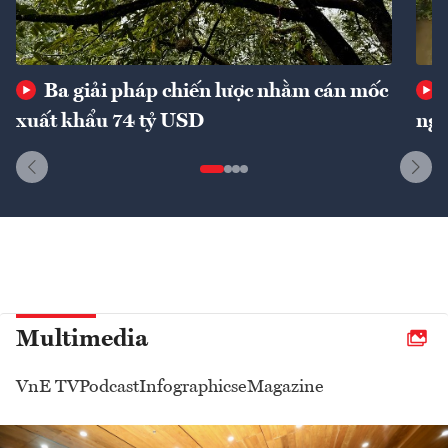
Ba giải pháp chiến lược nhằm cán mốc
xuất khẩu 74 tỷ USD
ngu
Multimedia
VnE TV
Podcast
Infographics
eMagazine