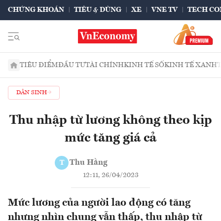
CHỨNG KHOÁN
TIÊU & DÙNG
XE
VNE TV
TECH CO
TIÊU ĐIỂM
ĐẦU TƯ
TÀI CHÍNH
KINH TẾ SỐ
KINH TẾ XANH
DÂN SINH
Thu nhập từ lương không theo kịp
mức tăng giá cả
Thu Hằng
T
12:11, 26/04/2023
Mức lương của người lao động có tăng
nhưng nhìn chung vẫn thấp, thu nhập từ