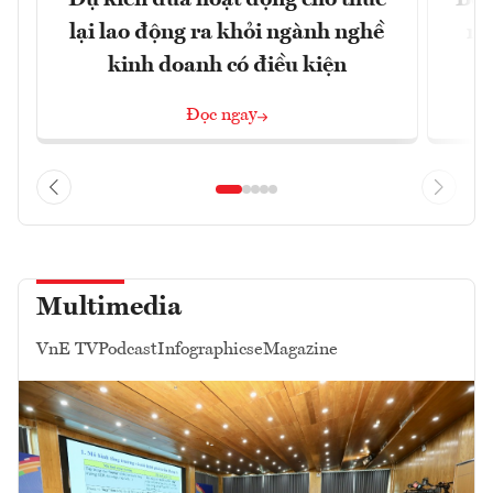
lại lao động ra khỏi ngành nghề
ng
kinh doanh có điều kiện
Đọc ngay
Multimedia
VnE TV
Podcast
Infographics
eMagazine