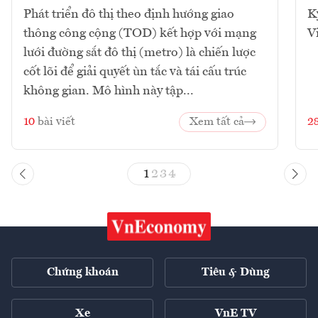
Phát triển đô thị theo định hướng giao
K
thông công cộng (TOD) kết hợp với mạng
V
lưới đường sắt đô thị (metro) là chiến lược
cốt lõi để giải quyết ùn tắc và tái cấu trúc
không gian. Mô hình này tập...
10
bài viết
Xem tất cả
2
1
2
3
4
Chứng khoán
Tiêu & Dùng
Xe
VnE TV