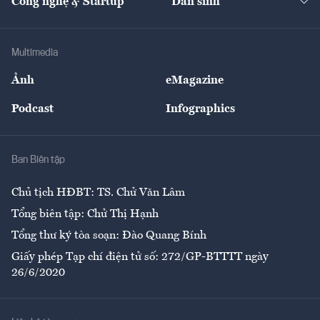
Công nghệ & Startup
Dân sinh
Tư vấn
Nông sản
Doanh nhân
Tư vấn Tiêu & Dùng
Infographics
Hạ tầng
Sức khỏe
Khung pháp lý
Doanh nghiệp
Địa phương
Thị trường
Bảo hiểm
Multimedia
Sự kiện
Nhân lực
Ảnh
eMagazine
Đẹp +
An sinh
Podcast
Infographics
Giải trí
Y tế
Nhà
Ban Biên tập
Ẩm thực
Chủ tịch HĐBT: TS. Chử Văn Lâm
Tổng biên tập: Chử Thị Hạnh
Tổng thư ký tòa soạn: Đào Quang Bính
Giấy phép Tạp chí điện tử số: 272/GP-BTTTT ngày
26/6/2020