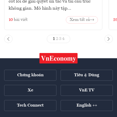
cốt lõi để giải quyết ùn tắc và tái cấu trúc
không gian. Mô hình này tập...
10
bài viết
Xem tất cả
2
1
2
3
4
Chứng khoán
Tiêu & Dùng
Xe
VnE TV
Tech Connect
English ++