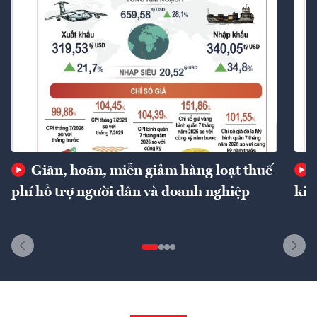
Giãn, hoãn, miễn giảm hàng loạt thuế
phí hỗ trợ người dân và doanh nghiệp
kin