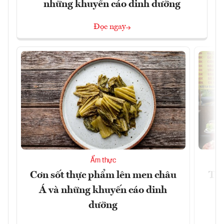
những khuyến cáo dinh dưỡng
Đọc ngay
Ẩm thực
Cơn sốt thực phẩm lên men châu
Thá
Á và những khuyến cáo dinh
đ
dưỡng