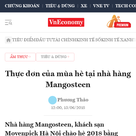
CHỨNG KHOÁN
TIÊU & DÙNG
XE
VNE TV
TECH CO
TIÊU ĐIỂM
ĐẦU TƯ
TÀI CHÍNH
KINH TẾ SỐ
KINH TẾ XANH
ẨM THỰC
TIÊU & DÙNG
Thực đơn của mùa hè tại nhà hàng
Mangosteen
Phương Thảo
12:00, 13/06/2018
Nhà hàng Mangosteen, khách sạn
Movenpick Hà Nội chào hè 2018 bằng