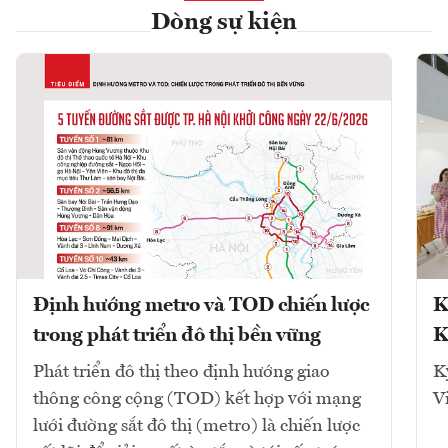
Dòng sự kiện
Định hướng metro và TOD chiến lược
K
trong phát triển đô thị bền vững
K
Phát triển đô thị theo định hướng giao
K
thông công cộng (TOD) kết hợp với mạng
V
lưới đường sắt đô thị (metro) là chiến lược