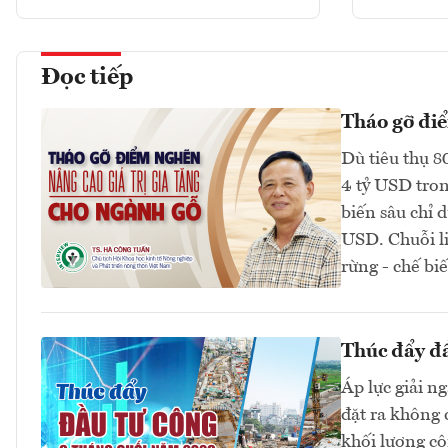
Đọc tiếp
Tháo gỡ điể
Dù tiêu thụ 8
4 tỷ USD tron
biến sâu chỉ 
USD. Chuỗi li
rừng - chế biế
Thúc đẩy đầ
Áp lực giải n
đặt ra không 
khối lượng côn