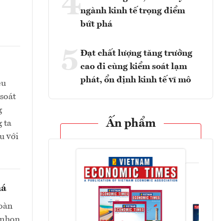
4
ngành kinh tế trọng điểm
bứt phá
5
Đạt chất lượng tăng trưởng
cao đi cùng kiểm soát lạm
phát, ổn định kinh tế vĩ mô
ệu
soát
g
Ấn phẩm
g ta
u với
há
toàn
i nhọn