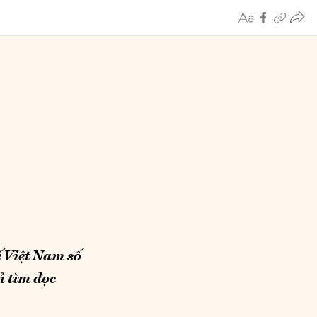
ế Việt Nam số
 tìm đọc