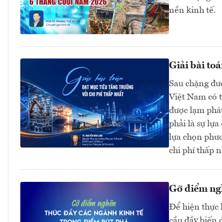
nền kinh tế.
Giải bài toá
Sau chặng đườ
Việt Nam có t
được lạm phát
phải là sự lựa
lựa chọn phươ
chi phí thấp n
Gỡ điểm ngh
Để hiện thực 
cầu đầy biến 