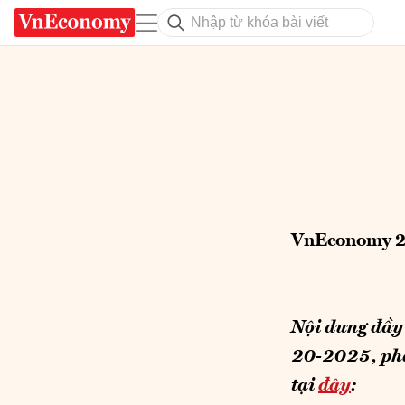
VnEconomy 2
Nội dung đầy 
20-2025, phá
tại
đây
: