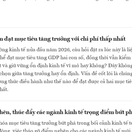
n đạt mục tiêu tăng trưởng với chi phí thấp nhất
ng kinh tế nửa đầu năm 2026, câu hỏi đặt ra lúc này là li
hể đạt mục tiêu tăng GDP hai con số, đồng thời vẫn kiểm 
 và giữ vững ổn định kinh tế vĩ mô hay không? Đây khôn
 chọn giữa tăng trưởng hay ổn định. Vấn đề cốt lõi là chún
ng thức điều hành như thế nào để đạt được cả hai mục tiê
hất.
ẽn, thúc đẩy các ngành kinh tế trọng điểm bứt p
hóa mục tiêu tăng trưởng bứt phá trong bối cảnh kinh tế 
động, việc tháo gỡ điểm nghẽn cho các ngành kinh tế mũ