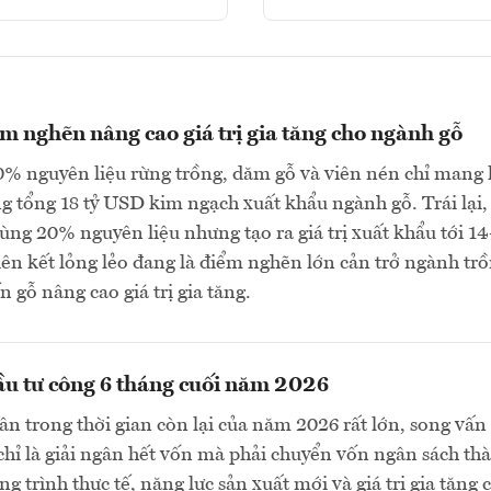
m nghẽn nâng cao giá trị gia tăng cho ngành gỗ
0% nguyên liệu rừng trồng, dăm gỗ và viên nén chỉ mang l
g tổng 18 tỷ USD kim ngạch xuất khẩu ngành gỗ. Trái lại,
dùng 20% nguyên liệu nhưng tạo ra giá trị xuất khẩu tới 14
ên kết lỏng lẻo đang là điểm nghẽn lớn cản trở ngành tr
n gỗ nâng cao giá trị gia tăng.
u tư công 6 tháng cuối năm 2026
gân trong thời gian còn lại của năm 2026 rất lớn, song vấn
chỉ là giải ngân hết vốn mà phải chuyển vốn ngân sách th
g trình thực tế, năng lực sản xuất mới và giá trị gia tăng 