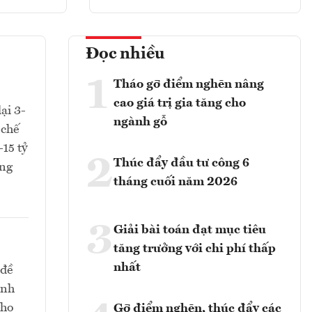
Đọc nhiều
1
Tháo gỡ điểm nghẽn nâng
cao giá trị gia tăng cho
ại 3-
ngành gỗ
 chế
-15 tỷ
2
Thúc đẩy đầu tư công 6
ồng
tháng cuối năm 2026
3
Giải bài toán đạt mục tiêu
tăng trưởng với chi phí thấp
nhất
 đề
ành
cho
Gỡ điểm nghẽn, thúc đẩy các