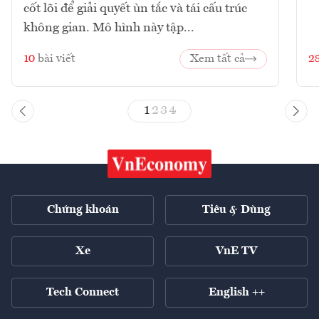
cốt lõi để giải quyết ùn tắc và tái cấu trúc
không gian. Mô hình này tập...
10
bài viết
Xem tất cả
2
1
2
3
4
Chứng khoán
Tiêu & Dùng
Xe
VnE TV
Tech Connect
English ++