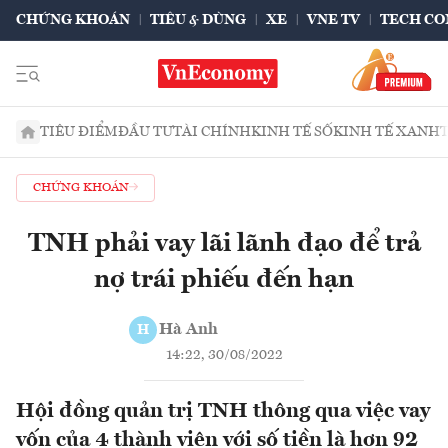
CHỨNG KHOÁN
TIÊU & DÙNG
XE
VNE TV
TECH CO
TIÊU ĐIỂM
ĐẦU TƯ
TÀI CHÍNH
KINH TẾ SỐ
KINH TẾ XANH
CHỨNG KHOÁN
TNH phải vay lãi lãnh đạo để trả
nợ trái phiếu đến hạn
Hà Anh
H
14:22, 30/08/2022
Hội đồng quản trị TNH thông qua việc vay
vốn của 4 thành viên với số tiền là hơn 92