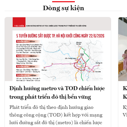
Dòng sự kiện
Định hướng metro và TOD chiến lược
K
trong phát triển đô thị bền vững
K
Phát triển đô thị theo định hướng giao
K
thông công cộng (TOD) kết hợp với mạng
V
lưới đường sắt đô thị (metro) là chiến lược