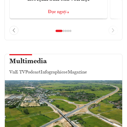
Đọc ngay
Multimedia
VnE TV
Podcast
Infographics
eMagazine