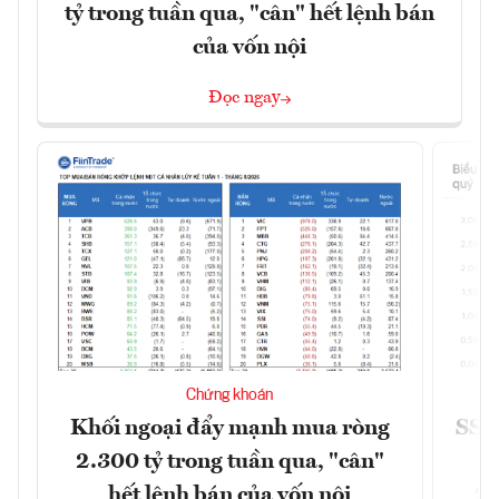
tỷ trong tuần qua, "cân" hết lệnh bán
của vốn nội
Đọc ngay
Chứng khoán
Khối ngoại đẩy mạnh mua ròng
SSI 
2.300 tỷ trong tuần qua, "cân"
hết lệnh bán của vốn nội
2/