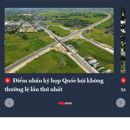
Điểm nhấn kỳ họp Quốc hội không
thường lệ lần thứ nhất
xuấ