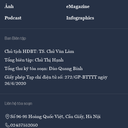
Sự kiện
Nhân lực
Ảnh
eMagazine
Đẹp +
An sinh
Podcast
Infographics
Giải trí
Y tế
Nhà
Ban Biên tập
Ẩm thực
Chủ tịch HĐBT: TS. Chử Văn Lâm
Tổng biên tập: Chử Thị Hạnh
Tổng thư ký tòa soạn: Đào Quang Bính
Giấy phép Tạp chí điện tử số: 272/GP-BTTTT ngày
26/6/2020
Liên hệ tòa soạn
Số 96-98 Hoàng Quốc Việt, Cầu Giấy, Hà Nội
02437552050