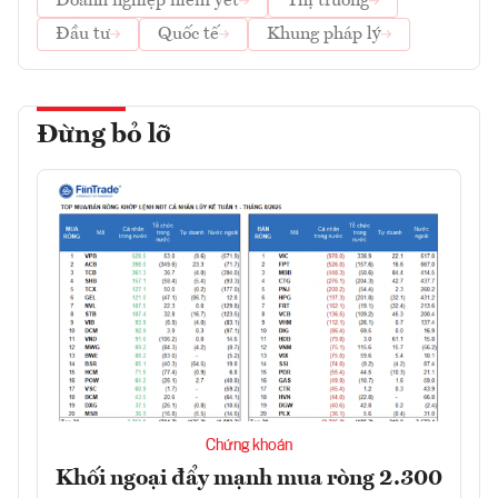
Doanh nghiệp niêm yết
Thị trường
Đầu tư
Quốc tế
Khung pháp lý
Đừng bỏ lỡ
Chứng khoán
Khối ngoại đẩy mạnh mua ròng 2.300