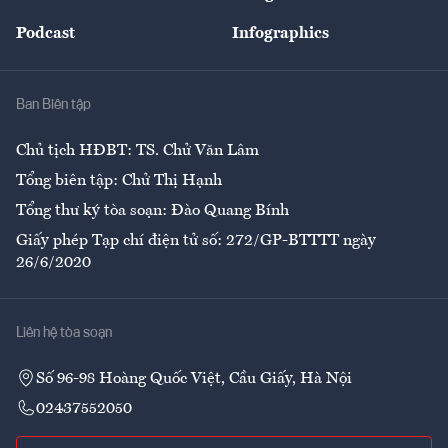
Đẹp +
An sinh
Podcast
Infographics
Giải trí
Y tế
Nhà
Ban Biên tập
Ẩm thực
Chủ tịch HĐBT: TS. Chử Văn Lâm
Tổng biên tập: Chử Thị Hạnh
Tổng thư ký tòa soạn: Đào Quang Bính
Giấy phép Tạp chí điện tử số: 272/GP-BTTTT ngày
26/6/2020
Liên hệ tòa soạn
Số 96-98 Hoàng Quốc Việt, Cầu Giấy, Hà Nội
02437552050