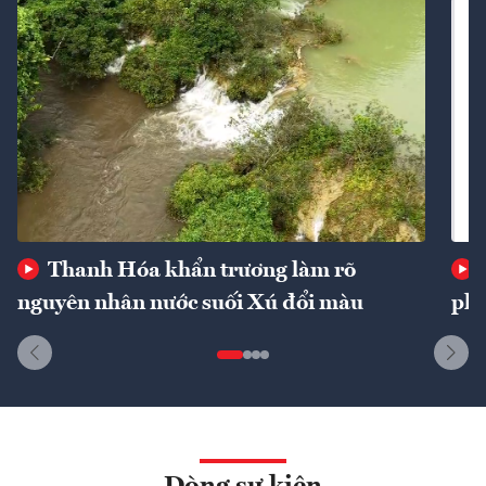
Thanh Hóa khẩn trương làm rõ
nguyên nhân nước suối Xú đổi màu
phí