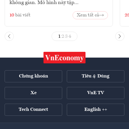
không gian. Mô hình này tập...
10
bài viết
Xem tất cả
2
1
2
3
4
Chứng khoán
Tiêu & Dùng
Xe
VnE TV
Tech Connect
English ++