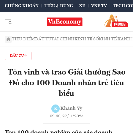
CHỨNG KHOÁN
TIÊU & DÙNG
XE
VNE TV
TECH CO
TIÊU ĐIỂM
ĐẦU TƯ
TÀI CHÍNH
KINH TẾ SỐ
KINH TẾ XANH
ĐẦU TƯ
Tôn vinh và trao Giải thưởng Sao
Đỏ cho 100 Doanh nhân trẻ tiêu
biểu
Khánh Vy
K
09:38, 27/11/2025
Top 100 doanh nghiệp của các doanh