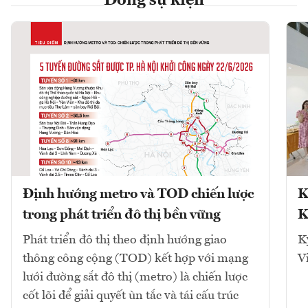
Dòng sự kiện
Định hướng metro và TOD chiến lược
K
trong phát triển đô thị bền vững
K
Phát triển đô thị theo định hướng giao
K
thông công cộng (TOD) kết hợp với mạng
V
lưới đường sắt đô thị (metro) là chiến lược
cốt lõi để giải quyết ùn tắc và tái cấu trúc