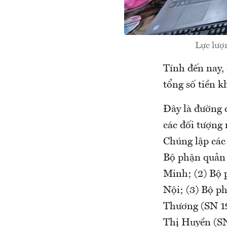
Lực lượn
Tính đến nay,
tổng số tiền k
Đây là đường d
các đối tượng
Chúng lập các 
Bộ phận quản 
Minh; (2) Bộ 
Nội; (3) Bộ p
Thương (SN 19
Thị Huyền (SN