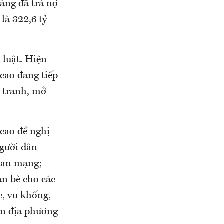
hàng đã trả nợ
là 322,6 tỷ
 luật. Hiện
cao đang tiếp
u tranh, mở
cao đề nghị
người dân
gian mạng;
ạn bè cho các
c, vu khống,
an địa phương