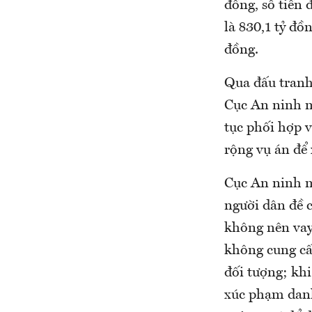
đồng, số tiền 
là 830,1 tỷ đồ
đồng.
Qua đấu tranh
Cục An ninh m
tục phối hợp 
rộng vụ án để 
Cục An ninh m
người dân đề 
không nên vay
không cung cấ
đối tượng; khi
xúc phạm danh