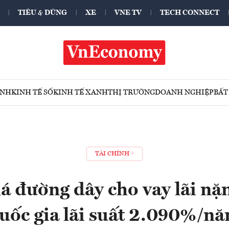
TIÊU & DÙNG
XE
VNE TV
TECH CONNECT
ÍNH
KINH TẾ SỐ
KINH TẾ XANH
THỊ TRƯỜNG
DOANH NGHIỆP
BẤT
TÀI CHÍNH
há đường dây cho vay lãi nặ
uốc gia lãi suất 2.090%/n