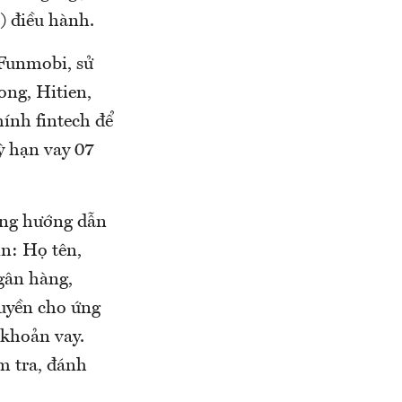
) điều hành.
 Funmobi, sử
ong, Hitien,
hính fintech để
kỳ hạn vay 07
àng hướng dẫn
in: Họ tên,
gân hàng,
quyền cho ứng
 khoản vay.
m tra, đánh