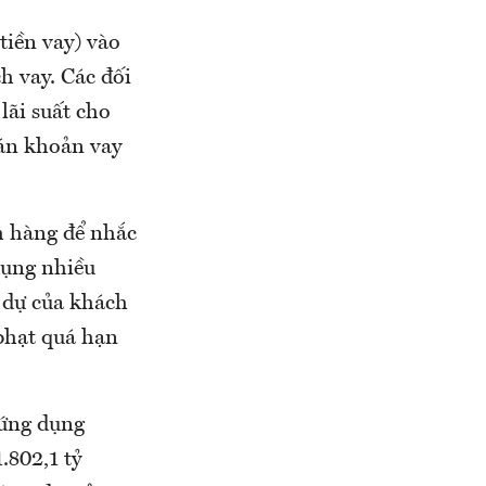
tiền vay) vào
h vay. Các đối
lãi suất cho
oán khoản vay
ch hàng để nhắc
dụng nhiều
 dự của khách
phạt quá hạn
 ứng dụng
.802,1 tỷ