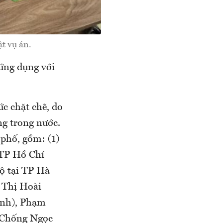
ật vụ án.
 ứng dụng với
ức chặt chẽ, do
ng trong nước.
 phố, gồm: (1)
 TP Hồ Chí
ộ tại TP Hà
n Thị Hoài
inh), Phạm
, Chống Ngọc