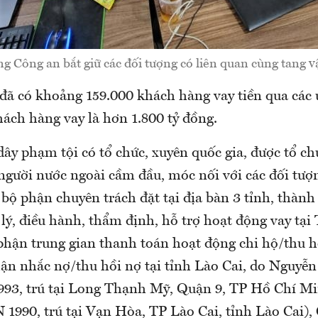
g Công an bắt giữ các đối tượng có liên quan cùng tang v
 đã có khoảng 159.000 khách hàng vay tiền qua các
hách hàng vay là hơn 1.800 tỷ đồng.
ây phạm tội có tổ chức, xuyên quốc gia, được tổ ch
 người nước ngoài cầm đầu, móc nối với các đối tượ
bộ phận chuyên trách đặt tại địa bàn 3 tỉnh, thành
lý, điều hành, thẩm định, hỗ trợ hoạt động vay tại
phận trung gian thanh toán hoạt động chi hộ/thu h
hận nhắc nợ/thu hồi nợ tại tỉnh Lào Cai, do Nguyễ
93, trú tại Long Thạnh Mỹ, Quận 9, TP Hồ Chí M
 1990, trú tại Vạn Hòa, TP Lào Cai, tỉnh Lào Cai)