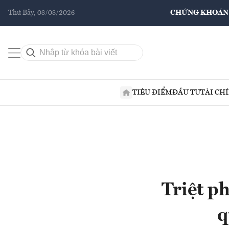
Thứ Bảy, 08/08/2026
CHỨNG KHOÁN
TIÊU ĐIỂM
ĐẦU TƯ
TÀI CH
Triệt p
q