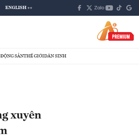
ENGLISH ++
 ĐỘNG SẢN
THẾ GIỚI
DÂN SINH
ng xuyên
ăm