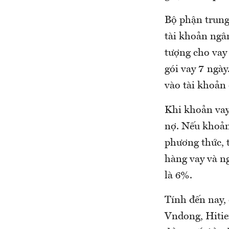
Bộ phận trung 
tài khoản ngân
tượng cho vay 
gói vay 7 ngà
vào tài khoản 
Khi khoản vay 
nợ. Nếu khoản 
phương thức, 
hàng vay và n
là 6%.
Tính đến nay,
Vndong, Hitien