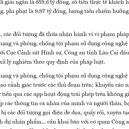
đã giải ngân là 659,6 tỷ đồng, số tiền thực tế khách 
ng, phí phạt là 9,87 tỷ đồng, lượng tiền chiếm hưởng 
, các đối tượng đã thừa nhận hành vi vi phạm pháp
ạng và phòng, chống tội phạm sử dụng công nghệ 
với Cục Cảnh sát Hình sự, Công an tỉnh Lào Cai đấ
xử lý nghiêm theo quy định của pháp luật.
ạng và phòng, chống tội phạm sử dụng công nghệ 
cao cảnh giác trước các thủ đoạn trên; khuyến cáo 
 tiền qua các app hoạt động trái phép trên không 
p các thông tin cá nhân của mình và người thân, b
 bị các đối tượng gọi điện đe dọa, quấy rối, xuyên tạ
 dự nhân phẩm... cần khai báo với cơ quan Công 