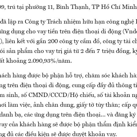
9, trú tại phường 11, Bình Thạnh, TP Hồ Chí Minh
 đã lập ra Công ty Trách nhiệm hữu hạn công nghệ
ứng dụng cho vay tiền trên điện thoại di động (Vnd
), liên kết với gần 200 công ty cầm đồ, công ty tài c
ói sản phẩm cho vay trị giá từ 2 đến 7 triệu đồng, 
suất khoảng 2.090,93%/năm.
khách hàng được bộ phận hỗ trợ, chăm sóc khách h
ng trên điện thoại di động, cung cấp đầy đủ thông t
ăm sinh, số CMND/CCCD/Hộ chiếu, số tài khoản n
ơi làm việc, ảnh chân dung, giấy tờ tùy thân; cấp 
 danh bạ, các ứng dụng trên điện thoại… và đăng ký
 vay của khách hàng sẽ được bộ phận thẩm định kiể
ng đủ các điều kiện sẽ được duyệt khoản vay.