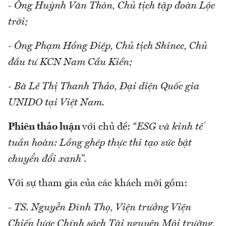
- Ông Huỳnh Văn Thòn, Chủ tịch tập đoàn Lộc
trời;
- Ông Phạm Hồng Điệp, Chủ tịch Shinec, Chủ
đầu tư KCN Nam Cầu Kiền;
- Bà Lê Thị Thanh Thảo, Đại diện Quốc gia
UNIDO tại Việt Nam.
Phiên thảo luận
với chủ đề: “
ESG và kinh tế
tuần hoàn: Lồng ghép thực thi tạo sức bật
chuyển đổi xanh
”.
Với sự tham gia của các khách mời gồm:
- TS. Nguyễn Đình Thọ, Viện trưởng Viện
Chiến lược Chính sách Tài nguyên Môi trường,