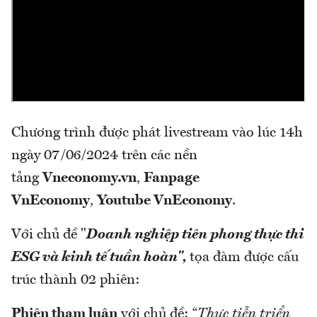
Chương trình được phát livestream vào lúc 14h
ngày 07/06/2024 trên các nền
tảng
Vneconomy.vn
,
Fanpage
VnEconomy
,
Youtube VnEconomy
.
Với chủ đề "
Doanh nghiệp tiên phong thực thi
ESG và kinh tế tuần hoàn",
tọa đàm được cấu
trúc thành 02 phiên:
Phiên tham luận
với chủ đề: “
Thực tiễn triển