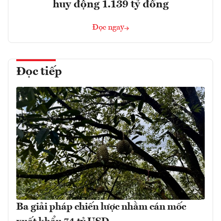
huy động 1.139 tỷ đồng
Đọc ngay
Đọc tiếp
Ba giải pháp chiến lược nhằm cán mốc