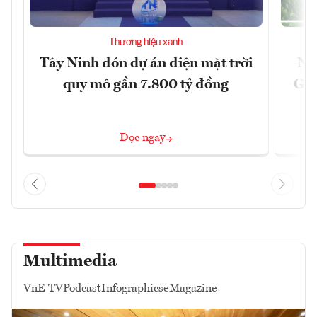
Thương hiệu xanh
Tây Ninh đón dự án điện mặt trời
Nh
quy mô gần 7.800 tỷ đồng
Gre
Đọc ngay
Multimedia
VnE TV
Podcast
Infographics
eMagazine