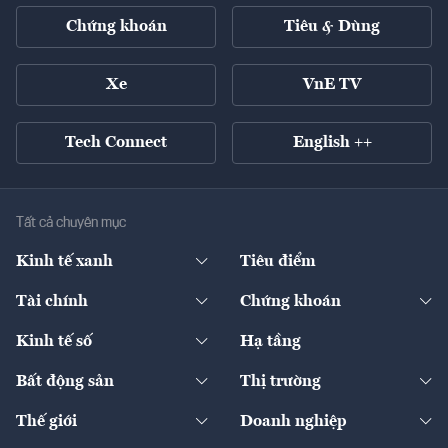
Chứng khoán
Tiêu & Dùng
Xe
VnE TV
Tech Connect
English ++
Tất cả chuyên mục
Kinh tế xanh
Tiêu điểm
Chuyển động xanh
Tài chính
Chứng khoán
Pháp lý
Ngân hàng
Doanh nghiệp niêm yết
Kinh tế số
Hạ tầng
Thương hiệu xanh
Thị trường vốn
Thị trường
Sản phẩm - Thị trường
Bất động sản
Thị trường
Diễn đàn
Thuế
Đầu tư
Tài sản số
Chính sách
Xuất nhập khẩu
Thế giới
Doanh nghiệp
Bảo hiểm
Quốc tế
Dịch vụ số
Thị trường
Khung pháp lý