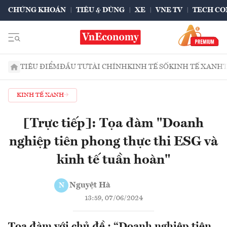
CHỨNG KHOÁN
TIÊU & DÙNG
XE
VNE TV
TECH CO
TIÊU ĐIỂM
ĐẦU TƯ
TÀI CHÍNH
KINH TẾ SỐ
KINH TẾ XANH
KINH TẾ XANH
[Trực tiếp]: Tọa đàm "Doanh
nghiệp tiên phong thực thi ESG và
kinh tế tuần hoàn"
Nguyệt Hà
N
13:59, 07/06/2024
Tọa đàm với chủ đề : “Doanh nghiệp tiên