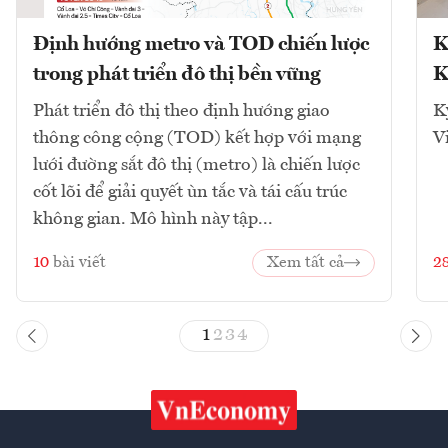
Định hướng metro và TOD chiến lược
K
trong phát triển đô thị bền vững
K
Phát triển đô thị theo định hướng giao
K
thông công cộng (TOD) kết hợp với mạng
V
lưới đường sắt đô thị (metro) là chiến lược
cốt lõi để giải quyết ùn tắc và tái cấu trúc
không gian. Mô hình này tập...
10
bài viết
Xem tất cả
2
1
2
3
4