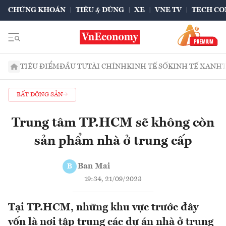
CHỨNG KHOÁN
TIÊU & DÙNG
XE
VNE TV
TECH CO
TIÊU ĐIỂM
ĐẦU TƯ
TÀI CHÍNH
KINH TẾ SỐ
KINH TẾ XANH
BẤT ĐỘNG SẢN
Trung tâm TP.HCM sẽ không còn
sản phẩm nhà ở trung cấp
Ban Mai
B
19:34, 21/09/2023
Tại TP.HCM, những khu vực trước đây
vốn là nơi tập trung các dự án nhà ở trung