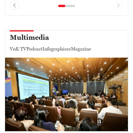
Multimedia
VnE TV
Podcast
Infographics
eMagazine