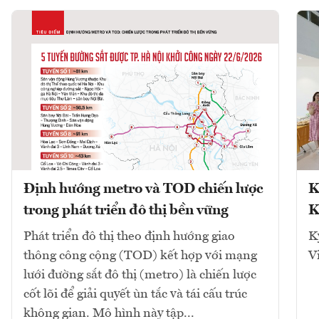
Định hướng metro và TOD chiến lược
K
trong phát triển đô thị bền vững
K
Phát triển đô thị theo định hướng giao
K
thông công cộng (TOD) kết hợp với mạng
V
lưới đường sắt đô thị (metro) là chiến lược
cốt lõi để giải quyết ùn tắc và tái cấu trúc
không gian. Mô hình này tập...