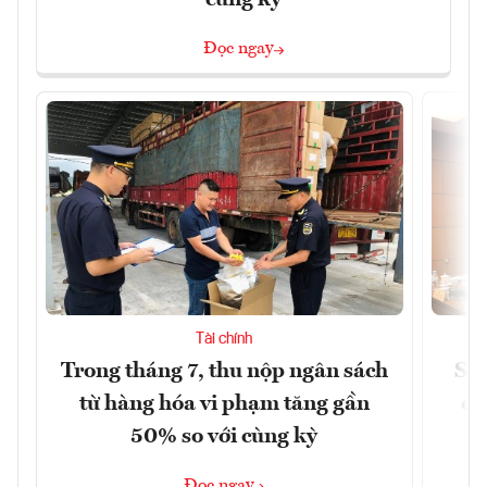
Đọc ngay
Tài chính
Trong tháng 7, thu nộp ngân sách
Sửa
từ hàng hóa vi phạm tăng gần
ca
50% so với cùng kỳ
Đọc ngay