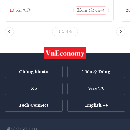
10
bài viết
Xem tất cả
2
1
2
3
4
Chứng khoán
Tiêu & Dùng
Xe
VnE TV
Tech Connect
English ++
Tất cả chuyên mục