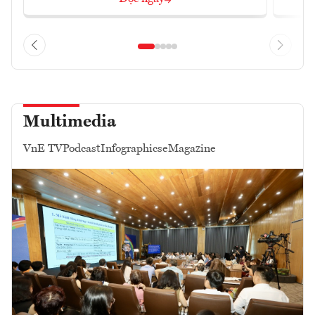
Multimedia
VnE TV
Podcast
Infographics
eMagazine