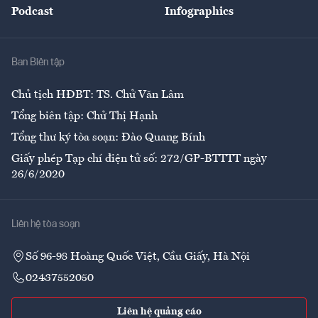
Podcast
Infographics
Giải trí
Y tế
Nhà
Ban Biên tập
Ẩm thực
Chủ tịch HĐBT: TS. Chử Văn Lâm
Tổng biên tập: Chử Thị Hạnh
Tổng thư ký tòa soạn: Đào Quang Bính
Giấy phép Tạp chí điện tử số: 272/GP-BTTTT ngày
26/6/2020
Liên hệ tòa soạn
Số 96-98 Hoàng Quốc Việt, Cầu Giấy, Hà Nội
02437552050
Liên hệ quảng cáo