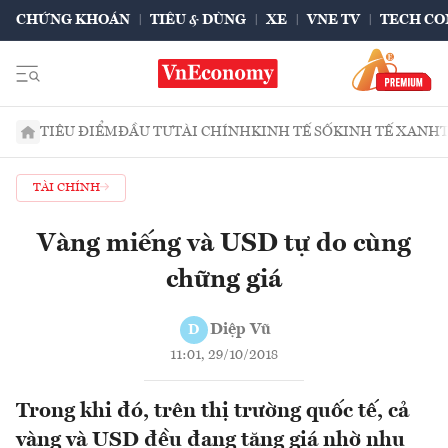
CHỨNG KHOÁN
TIÊU & DÙNG
XE
VNE TV
TECH CO
TIÊU ĐIỂM
ĐẦU TƯ
TÀI CHÍNH
KINH TẾ SỐ
KINH TẾ XANH
TÀI CHÍNH
Vàng miếng và USD tự do cùng
chững giá
Diệp Vũ
D
11:01, 29/10/2018
Trong khi đó, trên thị trường quốc tế, cả
vàng và USD đều đang tăng giá nhờ nhu