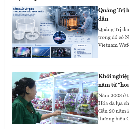
Quảng Trị h
dẫn
Quảng Trị đan
trong đó có N
Vietnam Wafer
Khởi nghiệp
năm từ "hoa
Năm 2008 ở tu
Hóa đã lựa ch
Gần 20 năm ki
thương hiệu 