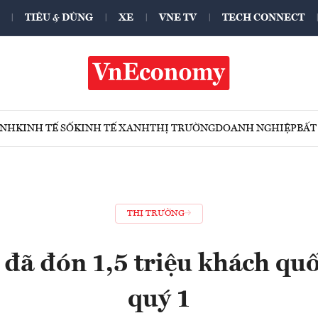
TIÊU & DÙNG
XE
VNE TV
TECH CONNECT
ÍNH
KINH TẾ SỐ
KINH TẾ XANH
THỊ TRƯỜNG
DOANH NGHIỆP
BẤT
THỊ TRƯỜNG
đã đón 1,5 triệu khách quố
quý 1