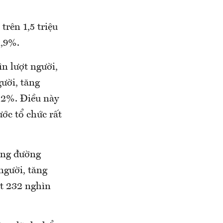
trên 1,5 triệu
1,9%.
n lượt người,
gười, tăng
6,2%. Điều này
ước tổ chức rất
bằng đường
người, tăng
t 232 nghìn