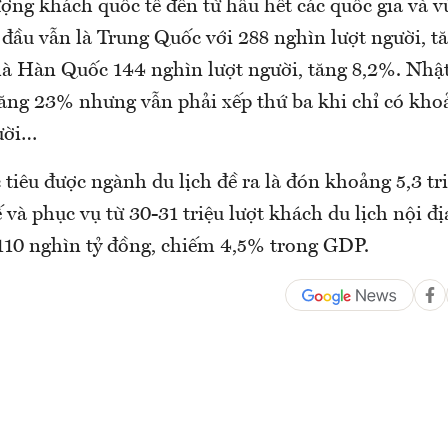
ợng khách quốc tế đến từ hầu hết các quốc gia và v
 đầu vẫn là Trung Quốc với 288 nghìn lượt người, t
là Hàn Quốc 144 nghìn lượt người, tăng 8,2%. Nhật
tăng 23% nhưng vẫn phải xếp thứ ba khi chỉ có kho
ười…
iêu được ngành du lịch đề ra là đón khoảng 5,3 tr
ế và phục vụ từ 30-31 triệu lượt khách du lịch nội đ
t 110 nghìn tỷ đồng, chiếm 4,5% trong GDP.