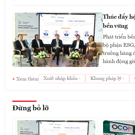
Thúc đẩy hệ 
bền vững
Phát triển bề
bộ phận ESG, 
trưởng hàng đ
hành động gi
Xuất nhập khẩu
Khung pháp lý
Xem thêm
Đừng bỏ lỡ