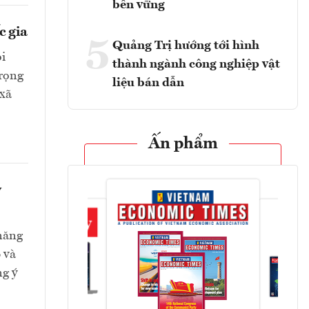
bền vững
c gia
5
Quảng Trị hướng tới hình
ỏi
thành ngành công nghiệp vật
trọng
liệu bán dẫn
 xã
Ấn phẩm
y
 năng
 và
ng ý