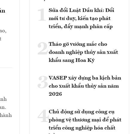
1
Sửa đổi Luật Dầu khí: Đổi
án
mới tư duy, kiến tạo phát
triển, đẩy mạnh phân cấp
ao,
t
2
Tháo gỡ vướng mắc cho
doanh nghiệp thủy sản xuất
khẩu sang Hoa Kỳ
3
VASEP xây dựng ba kịch bản
cho xuất khẩu thủy sản năm
2026
anh
an.
4
Chủ động sử dụng công cụ
thành
phòng vệ thương mại để phát
triển công nghiệp hóa chất