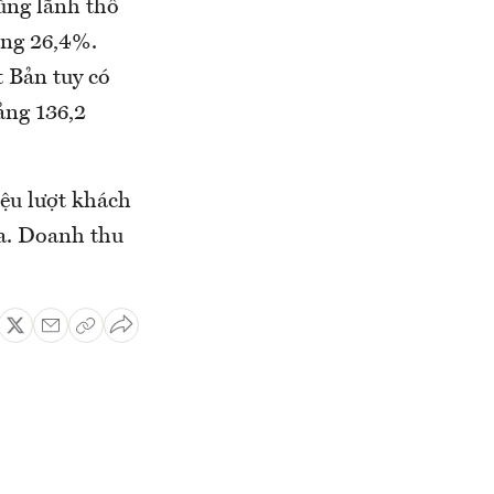
ùng lãnh thổ
ăng 26,4%.
 Bản tuy có
ảng 136,2
iệu lượt khách
ịa. Doanh thu