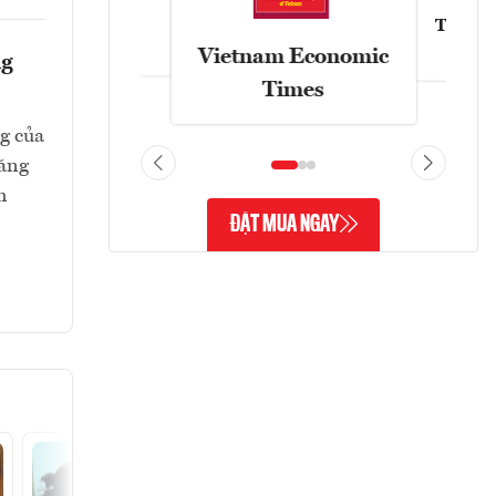
Tạp chí
Askonomy
Vietnam Economic
ng
Times
g của
tăng
h
ĐẶT MUA NGAY