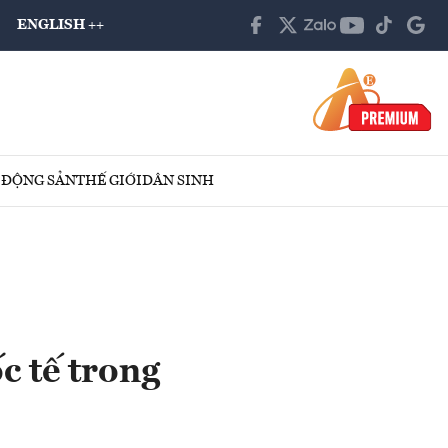
ENGLISH ++
 ĐỘNG SẢN
THẾ GIỚI
DÂN SINH
c tế trong