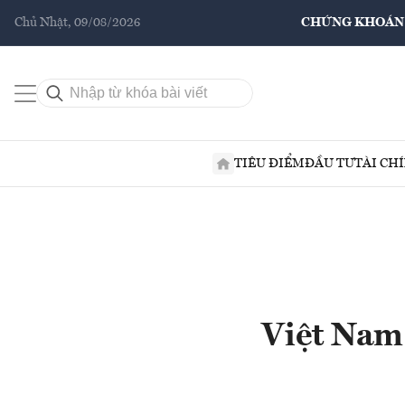
Chủ Nhật, 09/08/2026
CHỨNG KHOÁN
TIÊU ĐIỂM
ĐẦU TƯ
TÀI CH
Việt Nam 