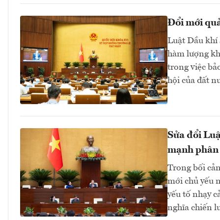
Đổi mới quả
Luật Dầu khí 
hàm lượng kho
trong việc bả
hội của đất 
Sửa đổi Luậ
mạnh phân
Trong bối cản
mới chủ yếu n
yếu tố nhạy c
nghĩa chiến lư