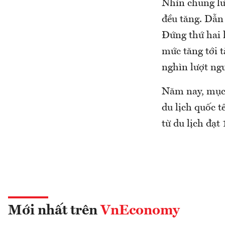
Nhìn chung lư
đều tăng. Dẫn
Đứng thứ hai 
mức tăng tới 
nghìn lượt ng
Năm nay, mục t
du lịch quốc t
từ du lịch đạ
Mới nhất trên
VnEconomy