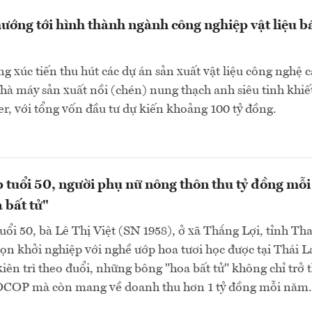
ướng tới hình thành ngành công nghiệp vật liệu b
g xúc tiến thu hút các dự án sản xuất vật liệu công nghệ c
hà máy sản xuất nồi (chén) nung thạch anh siêu tinh khiế
, với tổng vốn đầu tư dự kiến khoảng 100 tỷ đồng.
 tuổi 50, người phụ nữ nông thôn thu tỷ đồng mỗi
 bất tử"
ổi 50, bà Lê Thị Việt (SN 1958), ở xã Thắng Lợi, tỉnh Th
ọn khởi nghiệp với nghề ướp hoa tươi học được tại Thái L
ên trì theo đuổi, những bông "hoa bất tử" không chỉ trở 
OCOP mà còn mang về doanh thu hơn 1 tỷ đồng mỗi năm.