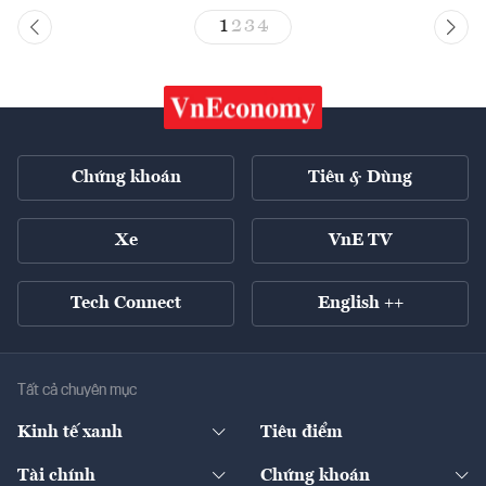
1
2
3
4
Chứng khoán
Tiêu & Dùng
Xe
VnE TV
Tech Connect
English ++
Tất cả chuyên mục
Kinh tế xanh
Tiêu điểm
Chuyển động xanh
Tài chính
Chứng khoán