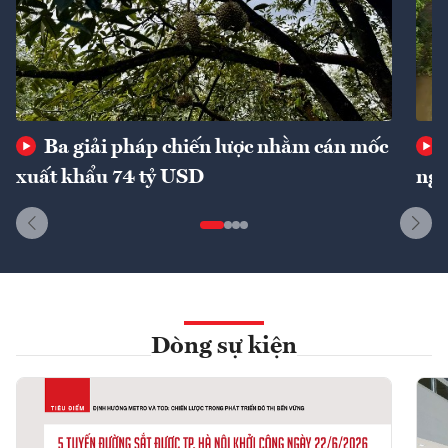
Ba giải pháp chiến lược nhằm cán mốc
xuất khẩu 74 tỷ USD
ngu
Dòng sự kiện