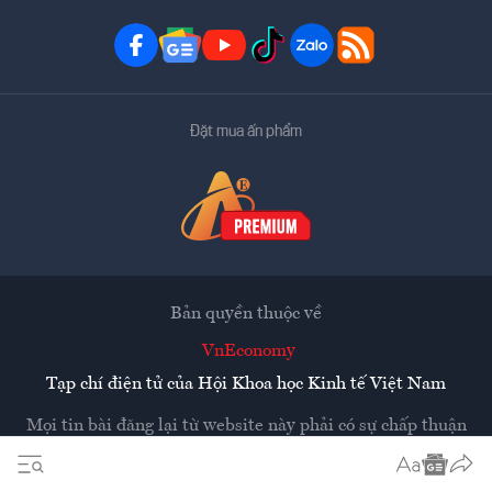
Đặt mua ấn phẩm
Bản quyền thuộc về
VnEconomy
Tạp chí điện tử của Hội Khoa học Kinh tế Việt Nam
Mọi tin bài đăng lại từ website này phải có sự chấp thuận
bằng văn bản của
Tạp chí Kinh tế Việt Nam - VnEconomy
Các trang liên kết ra ngoài sẽ được mở ra ở cửa sổ mới.