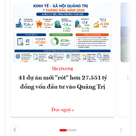
Địa phương
41 dự án mới "rót" hơn 27.551 tỷ
Hà 
đồng vốn đầu tư vào Quảng Trị
4 
Đọc ngay