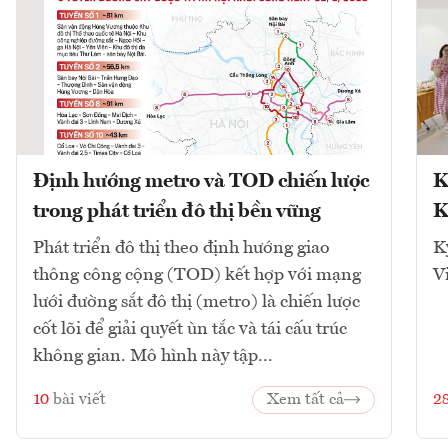
Định hướng metro và TOD chiến lược
K
trong phát triển đô thị bền vững
K
Phát triển đô thị theo định hướng giao
K
thông công cộng (TOD) kết hợp với mạng
V
lưới đường sắt đô thị (metro) là chiến lược
cốt lõi để giải quyết ùn tắc và tái cấu trúc
không gian. Mô hình này tập...
10
bài viết
Xem tất cả
2