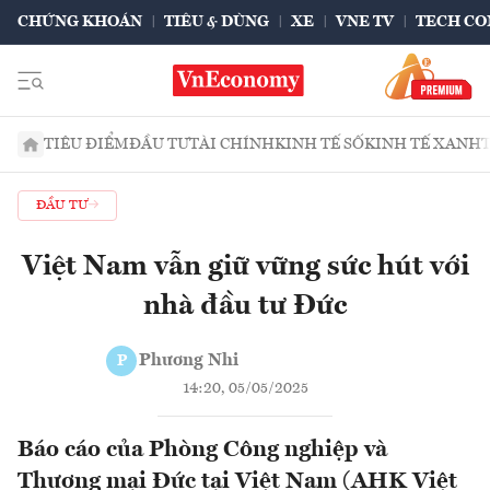
CHỨNG KHOÁN
TIÊU & DÙNG
XE
VNE TV
TECH CO
TIÊU ĐIỂM
ĐẦU TƯ
TÀI CHÍNH
KINH TẾ SỐ
KINH TẾ XANH
ĐẦU TƯ
Việt Nam vẫn giữ vững sức hút với
nhà đầu tư Đức
Phương Nhi
P
14:20, 05/05/2025
Báo cáo của Phòng Công nghiệp và
Thương mại Đức tại Việt Nam (AHK Việt