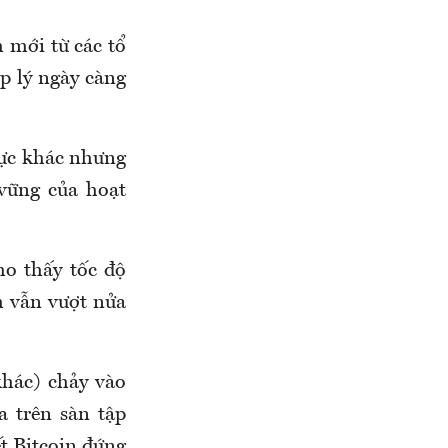
 mới từ các tổ
p lý ngày càng
vực khác nhưng
vững của hoạt
o thấy tốc độ
ch vẫn vượt nửa
hác) chảy vào
a trên sàn tập
ết Bitcoin đứng