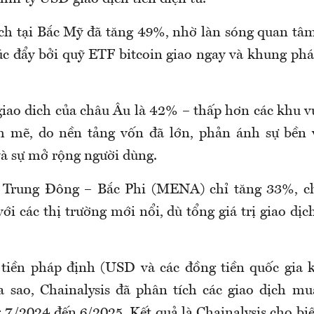
dịch tại Bắc Mỹ đã tăng 49%, nhờ làn sóng quan tâm
úc đẩy bởi quỹ ETF bitcoin giao ngay và khung phá
giao dich của châu Âu là 42% – thấp hơn các khu 
 mẽ, do nền tảng vốn đã lớn, phản ánh sự bền 
và sự mở rộng người dùng.
, Trung Đông – Bắc Phi (MENA) chỉ tăng 33%, ch
i các thị trường mới nổi, dù tổng giá trị giao dị
tiền pháp định (USD và các đồng tiền quốc gia k
ra sao, Chainalysis đã phân tích các giao dịch mu
 7/2024 đến 6/2025. Kết quả là Chainalysis cho bi