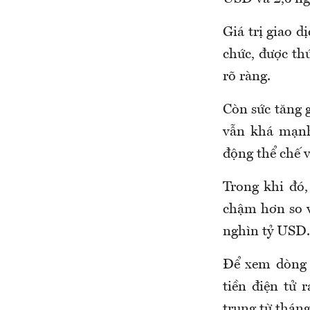
Giá trị giao 
chức, được th
rõ ràng.
Còn sức tăng 
vẫn khá mạnh
động thể chế 
Trong khi đó
chậm hơn so vớ
nghìn tỷ USD.
Để xem dòng 
tiền điện tử 
trung từ tháng