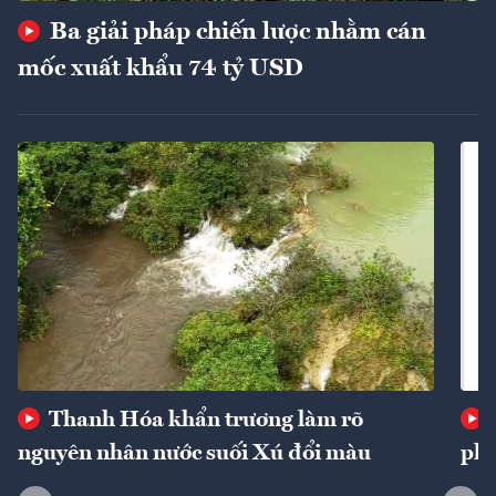
Ba giải pháp chiến lược nhằm cán
mốc xuất khẩu 74 tỷ USD
Thanh Hóa khẩn trương làm rõ
nguyên nhân nước suối Xú đổi màu
phí