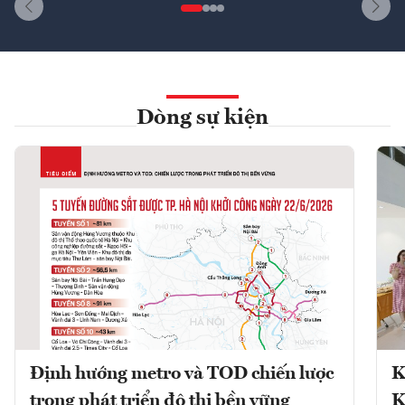
Dòng sự kiện
Định hướng metro và TOD chiến lược
K
trong phát triển đô thị bền vững
K