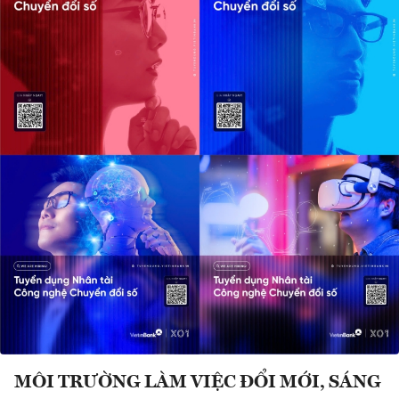
MÔI TRƯỜNG LÀM VIỆC ĐỔI MỚI, SÁNG