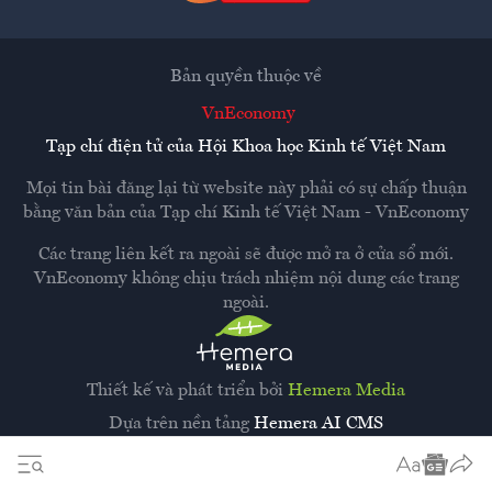
Bản quyền thuộc về
VnEconomy
Tạp chí điện tử của Hội Khoa học Kinh tế Việt Nam
Mọi tin bài đăng lại từ website này phải có sự chấp thuận
bằng văn bản của
Tạp chí Kinh tế Việt Nam - VnEconomy
Các trang liên kết ra ngoài sẽ được mở ra ở cửa sổ mới.
VnEconomy không chịu trách nhiệm nội dung các trang
ngoài.
Thiết kế và phát triển bởi
Hemera Media
Dựa trên nền tảng
Hemera AI CMS