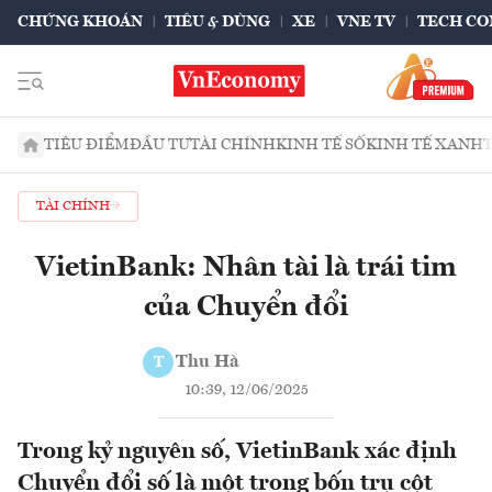
CHỨNG KHOÁN
TIÊU & DÙNG
XE
VNE TV
TECH CO
TIÊU ĐIỂM
ĐẦU TƯ
TÀI CHÍNH
KINH TẾ SỐ
KINH TẾ XANH
TÀI CHÍNH
VietinBank: Nhân tài là trái tim
của Chuyển đổi
Thu Hà
T
10:39, 12/06/2025
Trong kỷ nguyên số, VietinBank xác định
Chuyển đổi số là một trong bốn trụ cột