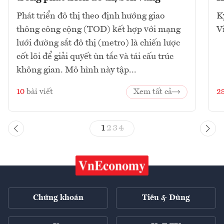
Phát triển đô thị theo định hướng giao
K
thông công cộng (TOD) kết hợp với mạng
V
lưới đường sắt đô thị (metro) là chiến lược
cốt lõi để giải quyết ùn tắc và tái cấu trúc
không gian. Mô hình này tập...
10
bài viết
Xem tất cả
2
1
2
3
4
Chứng khoán
Tiêu & Dùng