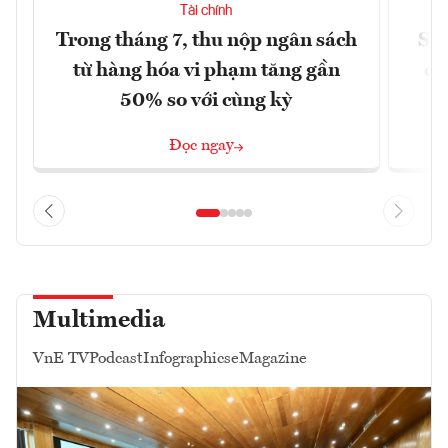
Tài chính
Trong tháng 7, thu nộp ngân sách
Sửa
từ hàng hóa vi phạm tăng gần
ca
50% so với cùng kỳ
Đọc ngay
Multimedia
VnE TV
Podcast
Infographics
eMagazine