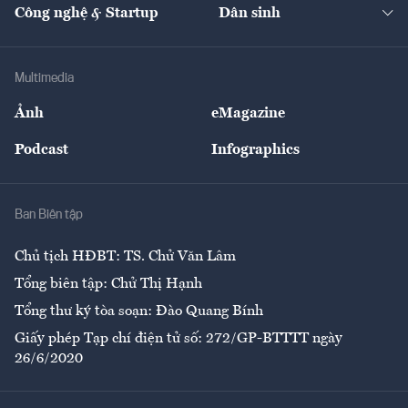
Nhà đầu tư
Du lịch
Công nghệ & Startup
Dân sinh
Tư vấn
Nông sản
Doanh nhân
Tư vấn Tiêu & Dùng
Infographics
Hạ tầng
Sức khỏe
Khung pháp lý
Doanh nghiệp
Địa phương
Thị trường
Bảo hiểm
Multimedia
Sự kiện
Nhân lực
Ảnh
eMagazine
Đẹp +
An sinh
Podcast
Infographics
Giải trí
Y tế
Nhà
Ban Biên tập
Ẩm thực
Chủ tịch HĐBT: TS. Chử Văn Lâm
Tổng biên tập: Chử Thị Hạnh
Tổng thư ký tòa soạn: Đào Quang Bính
Giấy phép Tạp chí điện tử số: 272/GP-BTTTT ngày
26/6/2020