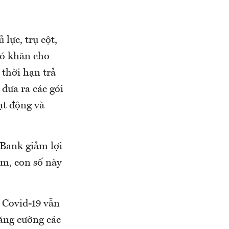
lực, trụ cột,
hó khăn cho
 thời hạn trả
đưa ra các gói
ạt động và
nBank giảm lợi
m, con số này
 Covid-19 vẫn
tăng cường các