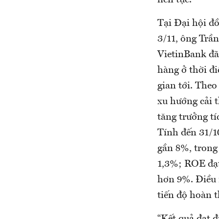
liên tục.
Tại Đại hội đ
3/11, ông Trầ
VietinBank đã
hàng ở thời đi
gian tới. Theo
xu hướng cải t
tăng trưởng tí
Tính đến 31/1
gần 8%, trong
1,3%; ROE đạt
hơn 9%. Điều 
tiến độ hoàn t