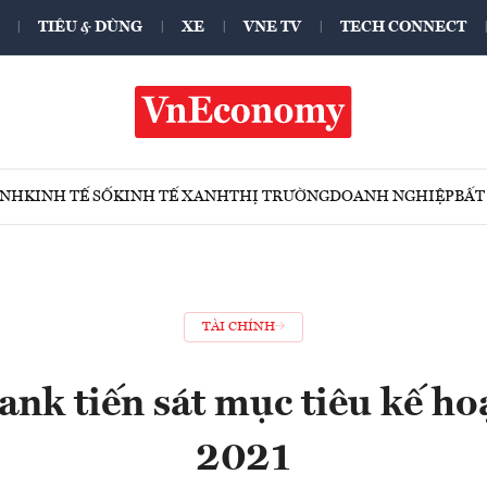
TIÊU & DÙNG
XE
VNE TV
TECH CONNECT
ÍNH
KINH TẾ SỐ
KINH TẾ XANH
THỊ TRƯỜNG
DOANH NGHIỆP
BẤT
TÀI CHÍNH
ank tiến sát mục tiêu kế h
2021