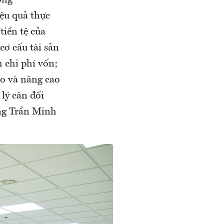
ống
ệu quả thực
tiền tệ của
cơ cấu tài sản
m chi phí vốn;
o và nâng cao
lý cân đối
ông Trần Minh