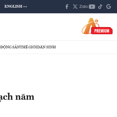
ENGLISH ++
 ĐỘNG SẢN
THẾ GIỚI
DÂN SINH
oạch năm