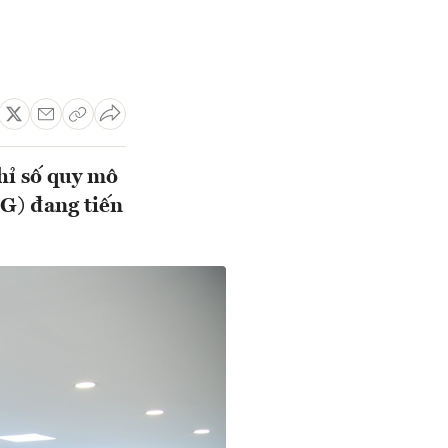
hỉ số quy mô
TG) đang tiến