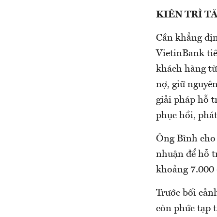
KIÊN TRÌ 
Cần khẳng định
VietinBank tiế
khách hàng từ 
nợ, giữ nguyê
giải pháp hỗ 
phục hồi, phát
Ông Bình cho 
nhuận để hỗ t
khoảng 7.000 -
Trước bối cản
còn phức tạp 