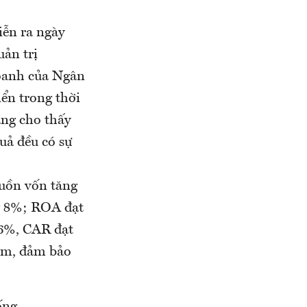
iễn ra ngày
uản trị
doanh của Ngân
iển trong thời
àng cho thấy
uả đều có sự
guồn vốn tăng
ng 8%; ROA đạt
86%, CAR đạt
ăm, đảm bảo