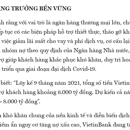
TĂNG TRƯỞNG BỀN VỮNG
 rằng với vai trò là ngân hàng thương mại lớn, chủ 
p tục có các biện pháp hỗ trợ thiết thực, tháo gỡ k
việc giảm lãi suất cho vay và phí dịch vụ, cơ cấu lại
n nhóm nợ theo quy định của Ngân hàng Nhà nước, 
trợ giúp khách hàng khắc phục khó khăn, duy trì ho
 triển qua giai đoạn đại dịch Covid-19.
biết: “Lũy kế 9 tháng năm 2021, tổng số tiền Vieti
rợ khách hàng khoảng 6.000 tỷ đồng. Dự kiến cả nă
 8.000 tỷ đồng”.
h khó khăn chung của nền kinh tế và diễn biến dịch
tiềm ẩn nguy cơ tăng nợ xấu cao, VietinBank đang 