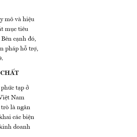
uy mô và hiệu
át mục tiêu
 Bên cạnh đó,
ện pháp hỗ trợ,
9.
 CHẤT
 phức tạp ở
 Việt Nam
 trò là ngân
khai các biện
 kinh doanh