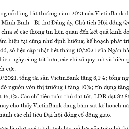
ồng cổ đông bất thường năm 2021 của VietinBank d
n Minh Bình - Bí thư Đảng ủy, Chủ tịch Hội đồng Q
 chia sẻ các thông tin liên quan đến kết quả kinh 
ểm hiện tại cũng như định hướng, kế hoạch phát tr
 đó, số liệu cập nhật hết tháng 10/2021 của Ngân h
hiện ngày càng tốt hơn, các chỉ số quy mô và hiệu q
ch cực.
0/2021, tổng tài sản VietinBank tăng 8,1%; tổng n
 đó nguồn vốn thị trường 1 tăng 10%; tín dụng tă
 16,1%. Các chỉ tiêu tuân thủ đạt tốt, LDR đạt 82,
này cho thấy VietinBank đang bám sát kế hoạch n
hành các chỉ tiêu Đại hội đồng cổ đông giao.