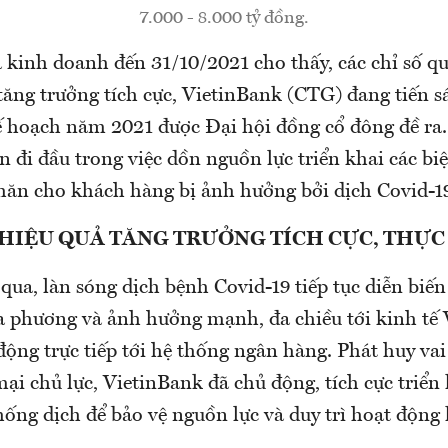
7.000 - 8.000 tỷ đồng.
ả kinh doanh đến 31/10/2021 cho thấy, các chỉ số q
tăng trưởng tích cực, VietinBank (CTG) đang tiến s
 hoạch năm 2021 được Đại hội đồng cổ đông đề ra.
 đi đầu trong việc dồn nguồn lực triển khai các bi
hăn cho khách hàng bị ảnh hưởng bởi dịch Covid-1
 HIỆU QUẢ TĂNG TRƯỞNG TÍCH CỰC, THỰC
qua, làn sóng dịch bệnh Covid-19 tiếp tục diễn biến
ịa phương và ảnh hưởng mạnh, đa chiều tới kinh tế
động trực tiếp tới hệ thống ngân hàng. Phát huy vai
i chủ lực, VietinBank đã chủ động, tích cực triển 
ống dịch để bảo vệ nguồn lực và duy trì hoạt động