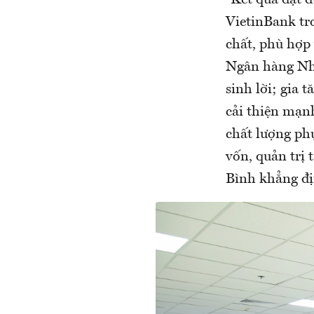
“Kết quả đạt đ
VietinBank tr
chất, phù hợp 
Ngân hàng Nhà 
sinh lời; gia 
cải thiện mạn
chất lượng ph
vốn, quản trị 
Bình khẳng đị