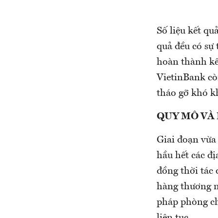
Số liệu kết qu
quả đều có sự 
hoàn thành kế
VietinBank còn
tháo gỡ khó k
QUY MÔ VÀ
Giai đoạn vừa 
hầu hết các đ
đồng thời tác 
hàng thương mạ
pháp phòng ch