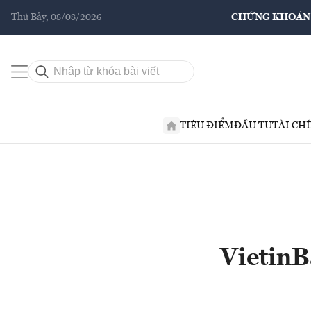
Thứ Bảy, 08/08/2026
CHỨNG KHOÁN
TIÊU ĐIỂM
ĐẦU TƯ
TÀI CH
VietinB