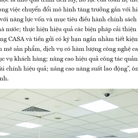
ược là nhờ quá trình tích lũy, nỗ lực của toàn hệ th
ong việc chuyển đổi mô hình tăng trưởng gắn với hi
với năng lực vốn và mục tiêu điều hành chính sách 
nước; thực hiện hiệu quả các biện pháp cải thiện 
tăng CASA và tiền gửi có kỳ hạn ngắn nhằm tiết kiệ
h mẽ sản phẩm, dịch vụ có hàm lượng công nghệ ca
ục vụ khách hàng; nâng cao hiệu quả công tác quản 
tài chính hiệu quả; nâng cao năng suất lao động”, 
nh.