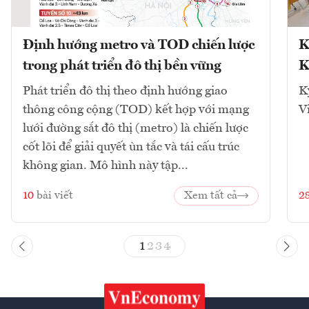
Định hướng metro và TOD chiến lược
K
trong phát triển đô thị bền vững
K
Phát triển đô thị theo định hướng giao
K
thông công cộng (TOD) kết hợp với mạng
V
lưới đường sắt đô thị (metro) là chiến lược
cốt lõi để giải quyết ùn tắc và tái cấu trúc
không gian. Mô hình này tập...
10
bài viết
Xem tất cả
2
1
2
3
4