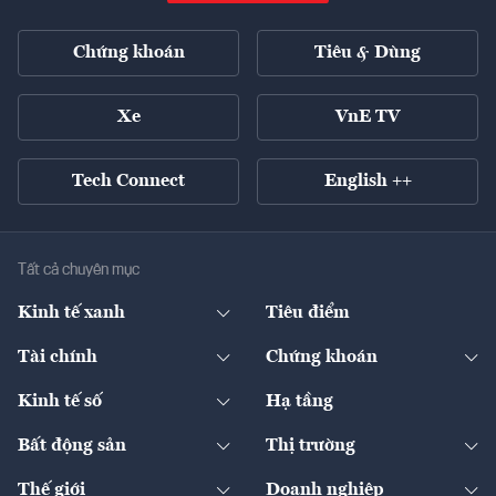
Chứng khoán
Tiêu & Dùng
Xe
VnE TV
Tech Connect
English ++
Tất cả chuyên mục
Kinh tế xanh
Tiêu điểm
Chuyển động xanh
Tài chính
Chứng khoán
Pháp lý
Ngân hàng
Doanh nghiệp niêm yết
Kinh tế số
Hạ tầng
Thương hiệu xanh
Thị trường vốn
Thị trường
Sản phẩm - Thị trường
Bất động sản
Thị trường
Diễn đàn
Thuế
Đầu tư
Tài sản số
Chính sách
Xuất nhập khẩu
Thế giới
Doanh nghiệp