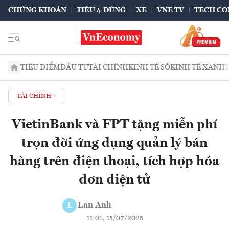
CHỨNG KHOÁN
TIÊU & DÙNG
XE
VNE TV
TECH CO
TIÊU ĐIỂM
ĐẦU TƯ
TÀI CHÍNH
KINH TẾ SỐ
KINH TẾ XANH
TÀI CHÍNH
VietinBank và FPT tặng miễn phí
trọn đời ứng dụng quản lý bán
hàng trên điện thoại, tích hợp hóa
đơn điện tử
Lan Anh
L
11:08, 15/07/2025