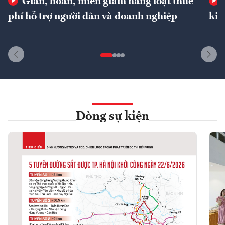
Giãn, hoãn, miễn giảm hàng loạt thuế
phí hỗ trợ người dân và doanh nghiệp
kin
Dòng sự kiện