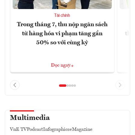
Tài chính
Trong tháng 7, thu nộp ngân sách
G
từ hàng hóa vi phạm tăng gần
thá
50% so với cùng kỳ
Đọc ngay
Multimedia
VnE TV
Podcast
Infographics
eMagazine