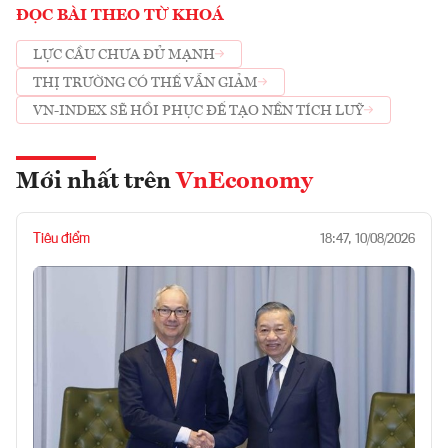
ĐỌC BÀI THEO TỪ KHOÁ
LỰC CẦU CHƯA ĐỦ MẠNH
THỊ TRƯỜNG CÓ THỂ VẪN GIẢM
VN-INDEX SẼ HỒI PHỤC ĐỂ TẠO NỀN TÍCH LUỸ
Mới nhất trên
VnEconomy
Tiêu điểm
18:47, 10/08/2026