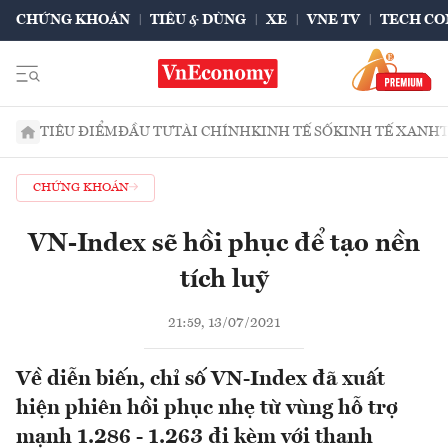
CHỨNG KHOÁN
TIÊU & DÙNG
XE
VNE TV
TECH CO
TIÊU ĐIỂM
ĐẦU TƯ
TÀI CHÍNH
KINH TẾ SỐ
KINH TẾ XANH
CHỨNG KHOÁN
VN-Index sẽ hồi phục để tạo nền
tích luỹ
21:59, 13/07/2021
Về diễn biến, chỉ số VN-Index đã xuất
hiện phiên hồi phục nhẹ từ vùng hỗ trợ
mạnh 1.286 - 1.263 đi kèm với thanh