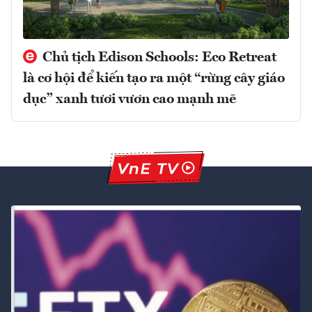
Chủ tịch Edison Schools: Eco Retreat
là cơ hội để kiến tạo ra một “rừng cây giáo
dục” xanh tươi vươn cao mạnh mẽ