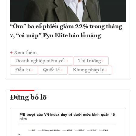
“Ôm” ba cổ phiếu giảm 22% trong tháng
7, “cá mập” Pyn Elite báo lỗ nặng
Xem thêm
Doanh nghiệp niêm yết
Thị trường
Đầu tư
Quốc tế
Khung pháp lý
Đừng bỏ lỡ