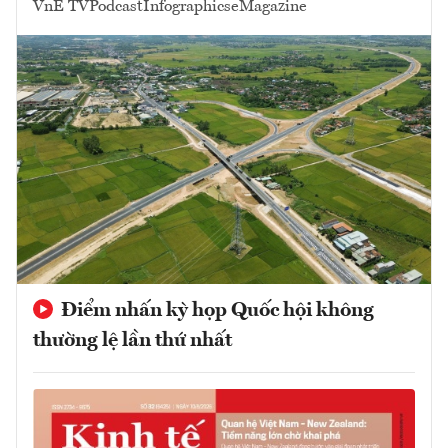
VnE TV
Podcast
Infographics
eMagazine
Điểm nhấn kỳ họp Quốc hội không
thường lệ lần thứ nhất