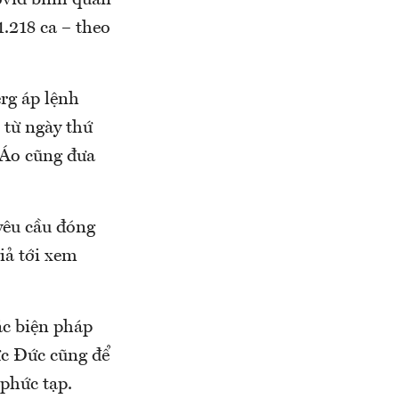
Covid bình quân
1.218 ca – theo
rg áp lệnh
 từ ngày thứ
 Áo cũng đưa
yêu cầu đóng
iả tới xem
ác biện pháp
ức Đức cũng để
 phức tạp.