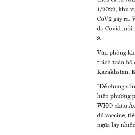
triệu ca tử v
1/2022, khu v
CoV2 gây ra. 
do Covid mỗi n
9.
Văn phòng kh
trách toàn bộ 
Kazakhstan, K
“Để chung sống
hiện phương p
WHO châu Âu v
đủ vaccine, t
ngừa lây nhiễ