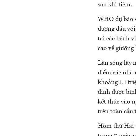
sau khi tiêm.
WHO dự báo 49
đương đầu với 
tại các bệnh v
cao về giường 
Làn sóng lây n
điểm các nhà 
khoảng 1,1 tr
định được bìn
kết thúc vào 
trên toàn cầu
Hôm thứ Hai t