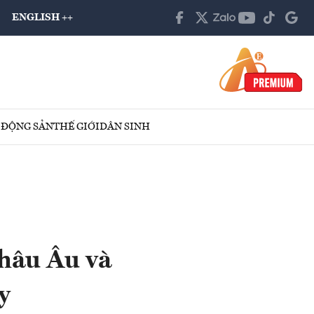
ENGLISH ++
 ĐỘNG SẢN
THẾ GIỚI
DÂN SINH
hâu Âu và
y