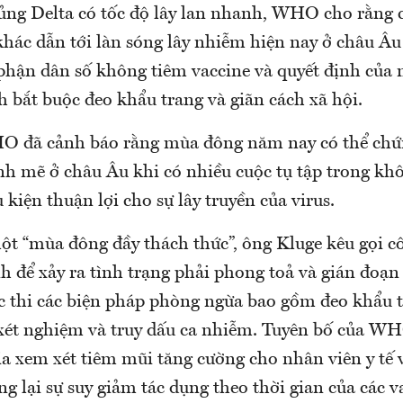
ủng Delta có tốc độ lây lan nhanh, WHO cho rằng 
hác dẫn tới làn sóng lây nhiễm hiện nay ở châu Âu
phận dân số không tiêm vaccine và quyết định của 
nh bắt buộc đeo khẩu trang và giãn cách xã hội.
O đã cảnh báo rằng mùa đông năm nay có thể chứ
h mẽ ở châu Âu khi có nhiều cuộc tụ tập trong kh
 kiện thuận lợi cho sự lây truyền của virus.
ột “mùa đông đầy thách thức”, ông Kluge kêu gọi 
h để xảy ra tình trạng phải phong toả và gián đoạn
c thi các biện pháp phòng ngừa bao gồm đeo khẩu t
xét nghiệm và truy dấu ca nhiễm. Tuyên bố của W
ia xem xét tiêm mũi tăng cường cho nhân viên y tế 
ng lại sự suy giảm tác dụng theo thời gian của các v