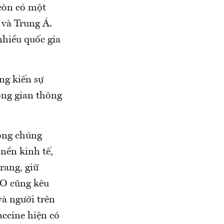
còn có một
 và Trung Á.
nhiều quốc gia
ng kiến sự
ông gian thông
công chúng
 nền kinh tế,
rang, giữ
HO cũng kêu
và người trên
accine hiện có