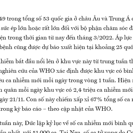
 trong tổng số 53 quốc gia ở châu Âu và Trung Á c
sức ép lớn hoặc rất lớn đối với bộ phận chăm sóc đ
iện trong thời gian từ nay đến tháng 3/2022. Áp lực
bệnh cũng được dự báo xuất hiện tại khoảng 25 quố
hiễm bắt đầu nổi lên ở khu vực này từ trung tuần t
nghiên cứu của WHO xác định được khu vực có bì
iệu ca nhiễm mới mỗi ngày trong vòng 1 tuần. Hiệ
h quân mỗi ngày khu vực có 2,4 triệu ca nhiễm mới
ngày 21/11. Con số này chiếm xấp xỉ 67% tổng số c
 trong kỳ báo cáo – theo cập nhật của WHO.
uần này, Đức lập kỷ lục về số ca nhiễm mới bình 