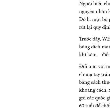
Ngoài biến ch
nguyên nhân k
Đó là một bộ 
rút lại quy đị
Trước đây, WH
bùng dịch mạn
khí kém – điều
Đối mặt với m
chung tay trán
bằng cách thự
khoảng cách, 
gọi các quốc g
60 tuổi để chố