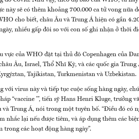
ong do Covid. Như vậy, theo dự báo của WHO, từ nay
ực này sẽ có thêm khoảng 700.000 ca tử vong nữa do
WHO cho biết, châu Âu và Trung Á hiện có gần 4.20
gày, nhiều gấp đôi so với con số ghi nhận ở thời đ
u vực của WHO đặt tại thủ đô Copenhagen của Đ
châu Âu, Israel, Thổ Nhĩ Kỳ, và các quốc gia Trun
yrgýztan, Tajikistan, Turkmenistan và Uzbekistan.
 với virus này và tiếp tục cuộc sống hàng ngày, ch
háp “vaccine ’”, tiến sỹ Hans Henri Kluge, trưởng 
à Trung Á, nói trong một tuyên bố. “Điều đó có n
iêm nhắc lại nếu được tiêm, và áp dụng thêm các bi
m trong các hoạt động hàng ngày”.