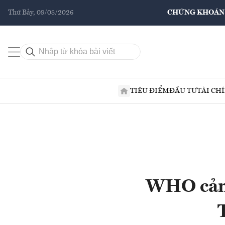
Thứ Bảy, 08/08/2026
CHỨNG KHOÁN
TIÊU ĐIỂM
ĐẦU TƯ
TÀI CH
WHO cảnh