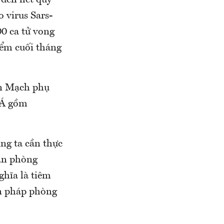
 đến hết quý
 virus Sars-
0 ca tử vong
iểm cuối tháng
an Mạch phụ
g Á gồm
úng ta cần thực
văn phòng
ghĩa là tiêm
ện pháp phòng