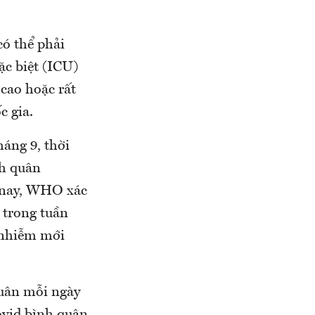
ó thể phải
ặc biệt (ICU)
 cao hoặc rất
c gia.
háng 9, thời
nh quân
n nay, WHO xác
 trong tuần
a nhiễm mới
quân mỗi ngày