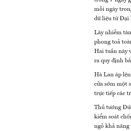
trong 7 ngày g
mỗi ngày trong
dữ liệu từ Đạ
Lây nhiễm tăn
phong toả toàn
Hai tuần này 
ra quy định bắ
Hà Lan áp lện
cửa sớm một s
trực tiếp các 
Thủ tướng Đức
kiểm soát chố
ngỏ khả năng á