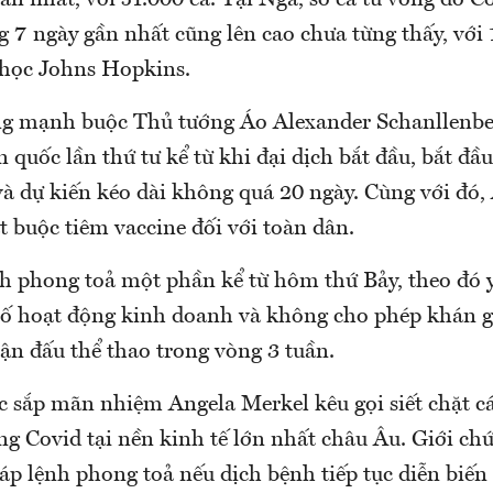
ần nhất, với 51.000 ca. Tại Nga, số ca tử vong do 
 7 ngày gần nhất cũng lên cao chưa từng thấy, với 
i học Johns Hopkins.
g mạnh buộc Thủ tướng Áo Alexander Schanllenbe
 quốc lần thứ tư kể từ khi đại dịch bắt đầu, bắt đầu
và dự kiến kéo dài không quá 20 ngày. Cùng với đó,
t buộc tiêm vaccine đối với toàn dân.
h phong toả một phần kể từ hôm thứ Bảy, theo đó 
ố hoạt động kinh doanh và không cho phép khán g
trận đấu thể thao trong vòng 3 tuần.
 sắp mãn nhiệm Angela Merkel kêu gọi siết chặt c
ng Covid tại nền kinh tế lớn nhất châu Âu. Giới ch
p lệnh phong toả nếu dịch bệnh tiếp tục diễn biến