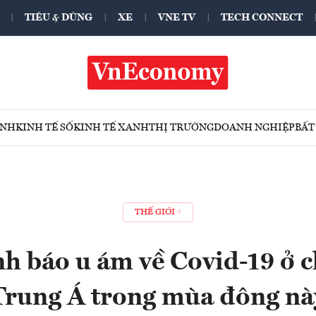
TIÊU & DÙNG
XE
VNE TV
TECH CONNECT
ÍNH
KINH TẾ SỐ
KINH TẾ XANH
THỊ TRƯỜNG
DOANH NGHIỆP
BẤT
THẾ GIỚI
 báo u ám về Covid-19 ở c
Trung Á trong mùa đông nà