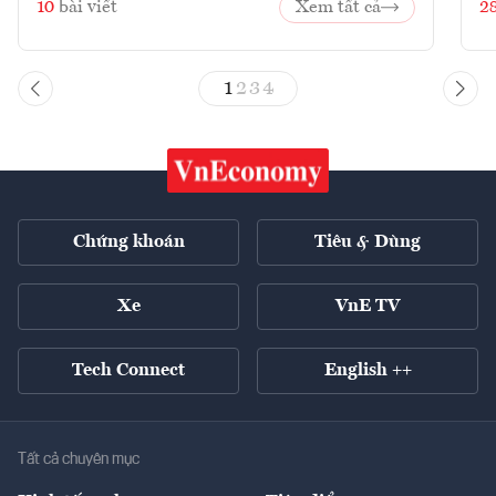
10
bài viết
Xem tất cả
2
1
2
3
4
Chứng khoán
Tiêu & Dùng
Xe
VnE TV
Tech Connect
English ++
Tất cả chuyên mục