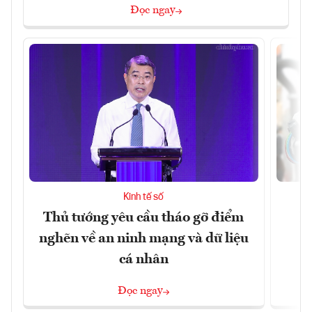
Đọc ngay
Kinh tế số
Thủ tướng yêu cầu tháo gỡ điểm
D
nghẽn về an ninh mạng và dữ liệu
c
cá nhân
Đọc ngay