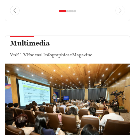
Multimedia
VnE TV
Podcast
Infographics
eMagazine