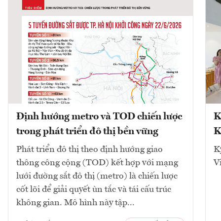
Định hướng metro và TOD chiến lược
K
trong phát triển đô thị bền vững
K
Phát triển đô thị theo định hướng giao
K
thông công cộng (TOD) kết hợp với mạng
V
lưới đường sắt đô thị (metro) là chiến lược
cốt lõi để giải quyết ùn tắc và tái cấu trúc
không gian. Mô hình này tập...