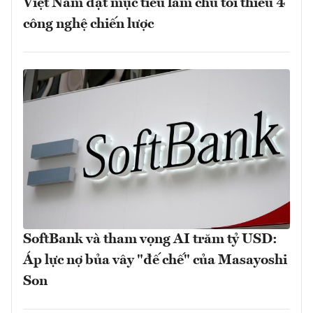
Việt Nam đặt mục tiêu làm chủ tối thiểu 4
công nghệ chiến lược
SoftBank và tham vọng AI trăm tỷ USD:
Áp lực nợ bủa vây "đế chế" của Masayoshi
Son