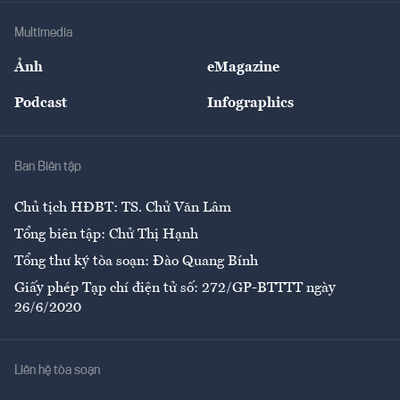
Doanh nghiệp
Địa phương
Thị trường
Bảo hiểm
Multimedia
Sự kiện
Nhân lực
Ảnh
eMagazine
Đẹp +
An sinh
Podcast
Infographics
Giải trí
Y tế
Nhà
Ban Biên tập
Ẩm thực
Chủ tịch HĐBT: TS. Chử Văn Lâm
Tổng biên tập: Chử Thị Hạnh
Tổng thư ký tòa soạn: Đào Quang Bính
Giấy phép Tạp chí điện tử số: 272/GP-BTTTT ngày
26/6/2020
Liên hệ tòa soạn