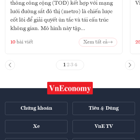
thông công cộng (TOD) kết hợp với mạng
V
lưới đường sắt đô thị (metro) là chiến lược
cốt lõi để giải quyết ùn tắc và tái cấu trúc
không gian. Mô hình này tập...
10
bài viết
Xem tất cả
2
1
2
3
4
Chứng khoán
Tiêu & Dùng
Xe
VnE TV