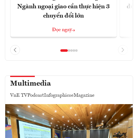
Ngành ngoại giao cần thực hiện 3
đủ 
chuyển đổi lớn
Đọc ngay
Multimedia
VnE TV
Podcast
Infographics
eMagazine