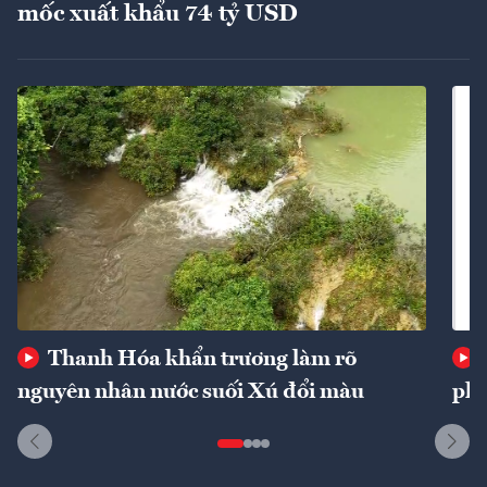
mốc xuất khẩu 74 tỷ USD
Thanh Hóa khẩn trương làm rõ
nguyên nhân nước suối Xú đổi màu
phí