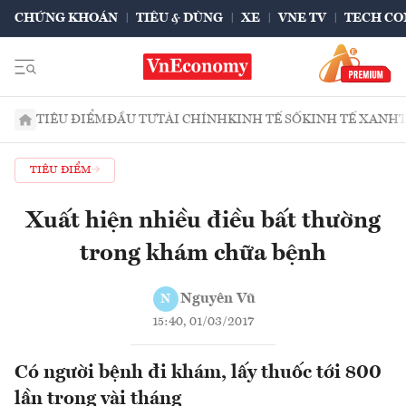
CHỨNG KHOÁN
TIÊU & DÙNG
XE
VNE TV
TECH CO
TIÊU ĐIỂM
ĐẦU TƯ
TÀI CHÍNH
KINH TẾ SỐ
KINH TẾ XANH
TIÊU ĐIỂM
Xuất hiện nhiều điều bất thường
trong khám chữa bệnh
Nguyên Vũ
N
15:40, 01/03/2017
Có người bệnh đi khám, lấy thuốc tới 800
lần trong vài tháng