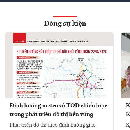
Dòng sự kiện
Định hướng metro và TOD chiến lược
K
trong phát triển đô thị bền vững
K
Phát triển đô thị theo định hướng giao
K