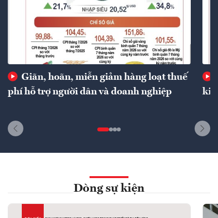
Giãn, hoãn, miễn giảm hàng loạt thuế
phí hỗ trợ người dân và doanh nghiệp
kin
Dòng sự kiện