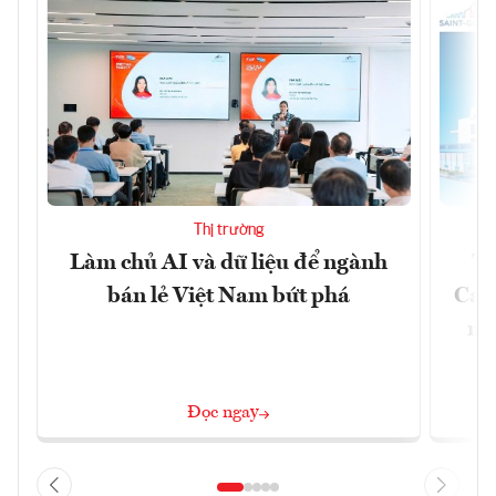
Thị trường
Làm chủ AI và dữ liệu để ngành
Từ
bán lẻ Việt Nam bứt phá
Car
mô
Đọc ngay