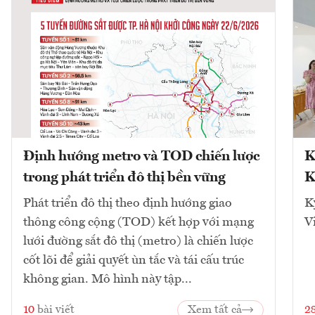
Định hướng metro và TOD chiến lược
K
trong phát triển đô thị bền vững
K
Phát triển đô thị theo định hướng giao
K
thông công cộng (TOD) kết hợp với mạng
V
lưới đường sắt đô thị (metro) là chiến lược
cốt lõi để giải quyết ùn tắc và tái cấu trúc
không gian. Mô hình này tập...
10
bài viết
Xem tất cả
2