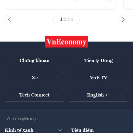
1
2
3
4
Chứng khoán
Tiêu & Dùng
Xe
VnE TV
Tech Connect
English ++
Tất cả chuyên mục
Kinh tế xanh
Tiêu điểm