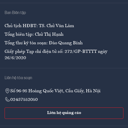
Nhà
Ban Biên tập
Ẩm thực
Chủ tịch HĐBT: TS. Chử Văn Lâm
Tổng biên tập: Chử Thị Hạnh
Tổng thư ký tòa soạn: Đào Quang Bính
Giấy phép Tạp chí điện tử số: 272/GP-BTTTT ngày
26/6/2020
Liên hệ tòa soạn
Số 96-98 Hoàng Quốc Việt, Cầu Giấy, Hà Nội
02437552050
Liên hệ quảng cáo