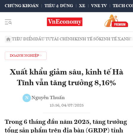
CHỨNG KHOÁN
TIÊU & DÙNG
XE
VNE TV
TECH CO
TIÊU ĐIỂM
ĐẦU TƯ
TÀI CHÍNH
KINH TẾ SỐ
KINH TẾ XANH
DOANH NGHIỆP
Xuất khẩu giảm sâu, kinh tế Hà
Tĩnh vẫn tăng trưởng 8,16%
Nguyễn Thuấn
N
13:56, 04/07/2025
Trong 6 tháng đầu năm 2025, tăng trưởng
tổng sản phẩm trên địa bàn (GRDP) tỉnh