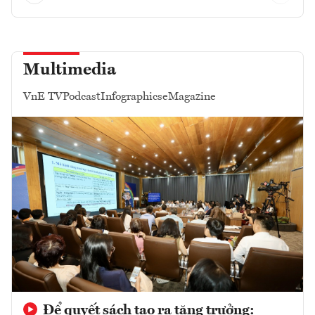
Multimedia
VnE TV
Podcast
Infographics
eMagazine
Để quyết sách tạo ra tăng trưởng: