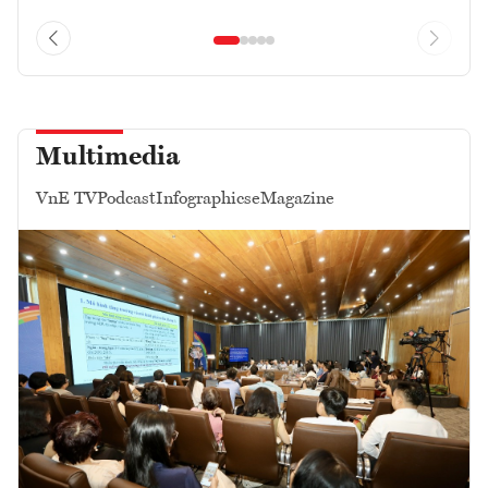
Multimedia
VnE TV
Podcast
Infographics
eMagazine