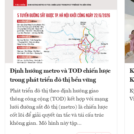
Định hướng metro và TOD chiến lược
K
trong phát triển đô thị bền vững
K
Phát triển đô thị theo định hướng giao
K
thông công cộng (TOD) kết hợp với mạng
V
lưới đường sắt đô thị (metro) là chiến lược
cốt lõi để giải quyết ùn tắc và tái cấu trúc
không gian. Mô hình này tập...