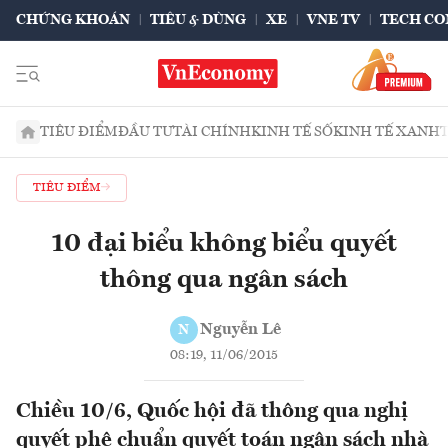
CHỨNG KHOÁN
TIÊU & DÙNG
XE
VNE TV
TECH CO
TIÊU ĐIỂM
ĐẦU TƯ
TÀI CHÍNH
KINH TẾ SỐ
KINH TẾ XANH
TIÊU ĐIỂM
10 đại biểu không biểu quyết
thông qua ngân sách
Nguyễn Lê
N
08:19, 11/06/2015
Chiều 10/6, Quốc hội đã thông qua nghị
quyết phê chuẩn quyết toán ngân sách nhà