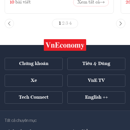
10
bài viết
Xem tất cả
2
1
2
3
4
Chứng khoán
Tiêu & Dùng
Xe
VnE TV
Tech Connect
English ++
Tất cả chuyên mục