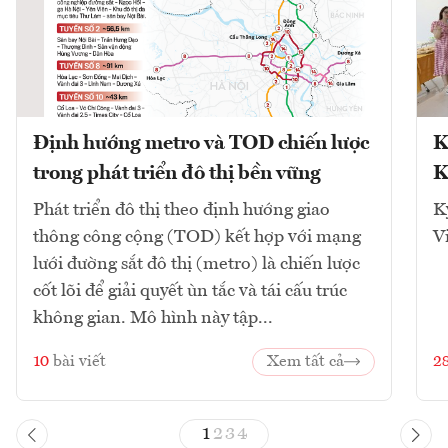
Định hướng metro và TOD chiến lược
K
trong phát triển đô thị bền vững
K
Phát triển đô thị theo định hướng giao
K
thông công cộng (TOD) kết hợp với mạng
V
lưới đường sắt đô thị (metro) là chiến lược
cốt lõi để giải quyết ùn tắc và tái cấu trúc
không gian. Mô hình này tập...
10
bài viết
Xem tất cả
2
1
2
3
4