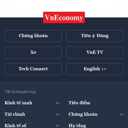
Chứng khoán
Tiêu & Dùng
Xe
VnE TV
Tech Connect
English ++
Tất cả chuyên mục
Kinh tế xanh
Tiêu điểm
Chuyển động xanh
Tài chính
Chứng khoán
Pháp lý
Ngân hàng
Doanh nghiệp niêm yết
Kinh tế số
Hạ tầng