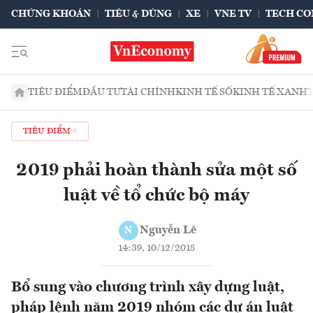
CHỨNG KHOÁN
TIÊU & DÙNG
XE
VNE TV
TECH CO
TIÊU ĐIỂM
ĐẦU TƯ
TÀI CHÍNH
KINH TẾ SỐ
KINH TẾ XANH
TIÊU ĐIỂM
2019 phải hoàn thành sửa một số
luật về tổ chức bộ máy
Nguyễn Lê
N
14:39, 10/12/2018
Bổ sung vào chương trình xây dựng luật,
pháp lệnh năm 2019 nhóm các dự án luật