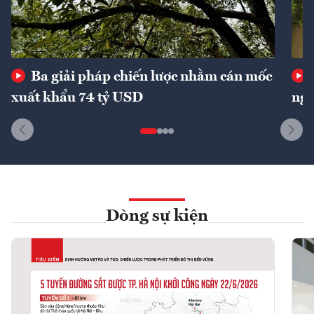
Ba giải pháp chiến lược nhằm cán mốc
xuất khẩu 74 tỷ USD
ngu
Dòng sự kiện