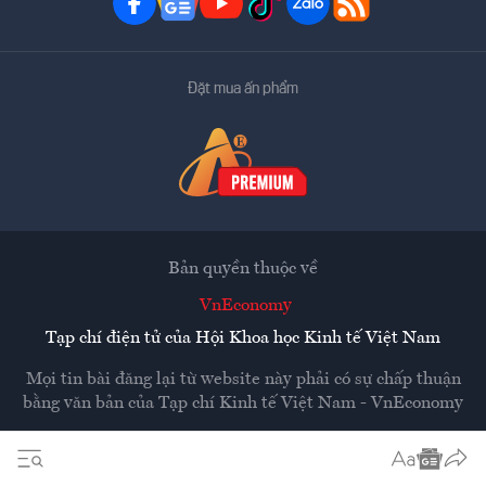
Đặt mua ấn phẩm
Bản quyền thuộc về
VnEconomy
Tạp chí điện tử của Hội Khoa học Kinh tế Việt Nam
Mọi tin bài đăng lại từ website này phải có sự chấp thuận
bằng văn bản của
Tạp chí Kinh tế Việt Nam - VnEconomy
Các trang liên kết ra ngoài sẽ được mở ra ở cửa sổ mới.
VnEconomy không chịu trách nhiệm nội dung các trang