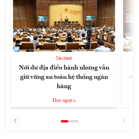
Tài chính
Nới dư địa điều hành nhưng vẫn
Đổ
giữ vững an toàn hệ thống ngân
đột
hàng
Đọc ngay