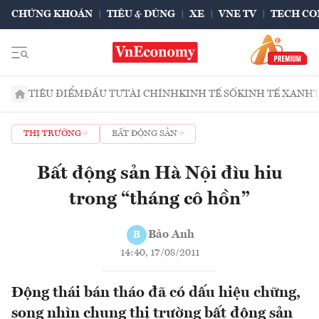
CHỨNG KHOÁN
TIÊU & DÙNG
XE
VNE TV
TECH CO
TIÊU ĐIỂM
ĐẦU TƯ
TÀI CHÍNH
KINH TẾ SỐ
KINH TẾ XANH
THỊ TRƯỜNG
BẤT ĐỘNG SẢN
Bất động sản Hà Nội đìu hiu
trong “tháng cô hồn”
Bảo Anh
B
14:40, 17/08/2011
Động thái bán tháo đã có dấu hiệu chững,
song nhìn chung thị trường bất động sản