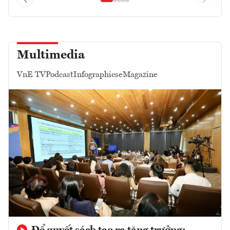
Multimedia
VnE TV
Podcast
Infographics
eMagazine