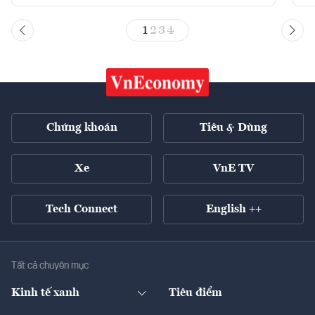
1
2
3
4
Chứng khoán
Tiêu & Dùng
Xe
VnE TV
Tech Connect
English ++
Tất cả chuyên mục
Kinh tế xanh
Tiêu điểm
Chuyển động xanh