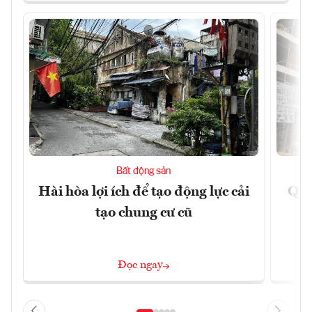
Bất động sản
Hài hòa lợi ích để tạo động lực cải
Quả
tạo chung cư cũ
Đọc ngay