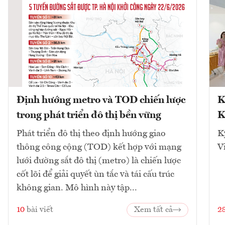
Định hướng metro và TOD chiến lược
K
trong phát triển đô thị bền vững
K
Phát triển đô thị theo định hướng giao
K
thông công cộng (TOD) kết hợp với mạng
V
lưới đường sắt đô thị (metro) là chiến lược
cốt lõi để giải quyết ùn tắc và tái cấu trúc
không gian. Mô hình này tập...
10
bài viết
Xem tất cả
2