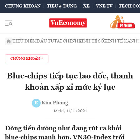
CHỨNG KHOÁN
TIÊU & DÙNG
XE
VNE TV
TECH CO
TIÊU ĐIỂM
ĐẦU TƯ
TÀI CHÍNH
KINH TẾ SỐ
KINH TẾ XANH
CHỨNG KHOÁN
Blue-chips tiếp tục lao dốc, thanh
khoản xấp xỉ mức kỷ lục
Kim Phong
K
15:44, 11/11/2021
Dòng tiền dường như đang rút ra khỏi
blue-chips mạnh hơn. VN30-Index trồi