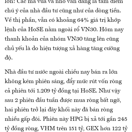
lớn: Các mã vừa và nhỏ vẫn đang là tâm điểm
chú ý của nhà đầu tư cũng như của dòng tiền.
Về thị phần, vẫn có khoảng 64% giá trị khớp
lệnh của HoSE nằm ngoài rổ VN30. Hôm nay
thanh khoản của nhóm VN30 tăng lên cũng
chủ yếu là do hiện tượng xả hàng tăng cường
độ.
Nhà đầu tư nước ngoài chiều nay bán ra lớn
không kém phiên sáng, đẩy mức rút vốn ròng
cả phiên tới 1.209 tỷ đồng tại HoSE. Như vậy
sau 2 phiên đầu tuần được mua ròng bất ngờ,
hai phiên trở lại đây khối này đã bán ròng
nhiều gấp đôi. Phiên này HPG bị xả tới gần 245
tỷ đồng ròng, VHM trên 151 tỷ, GEX hơn 122 tỷ