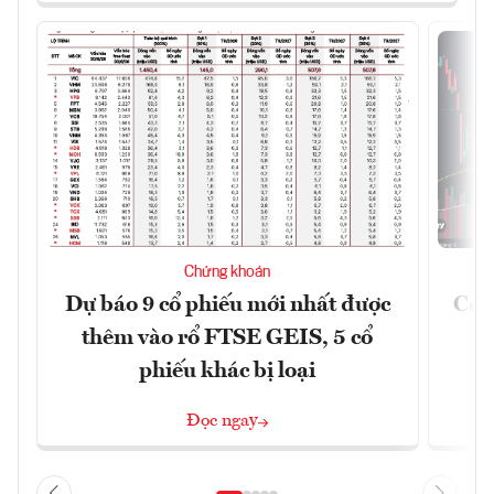
Chứng khoán
Dự báo 9 cổ phiếu mới nhất được
Có t
thêm vào rổ FTSE GEIS, 5 cổ
phiếu khác bị loại
Đọc ngay