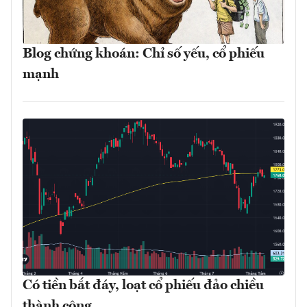
Blog chứng khoán: Chỉ số yếu, cổ phiếu
mạnh
Có tiền bắt đáy, loạt cổ phiếu đảo chiều
thành công