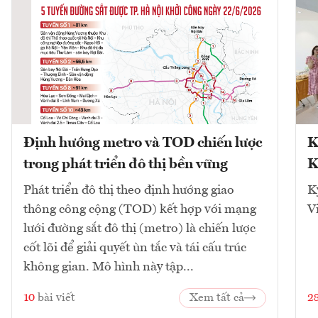
Định hướng metro và TOD chiến lược
K
trong phát triển đô thị bền vững
K
Phát triển đô thị theo định hướng giao
K
thông công cộng (TOD) kết hợp với mạng
V
lưới đường sắt đô thị (metro) là chiến lược
cốt lõi để giải quyết ùn tắc và tái cấu trúc
không gian. Mô hình này tập...
10
bài viết
Xem tất cả
2