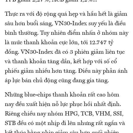
TPB giảm 2,27%, ACB giảm 1,2%...
Thực ra với độ rộng quá hẹp và hầu hết là giảm
sâu hơn buổi sáng, VN30-Index suy yếu là điều
bình thường. Tuy nhiên điểm nhấn ở nhóm này
là mức thanh khoản cực lớn, tới 12.747 tỷ
đồng. VN30-Index đã có 3 phiên giảm liên tục
và thanh khoản tăng dần, kết hợp với số cổ
phiếu giảm nhiều hơn tăng. Điều này phản ánh
áp lực bán chủ động cũng đang gia tăng.
Những blue-chips thanh khoản rất cao hôm
nay đều xuất hiện nỗ lực phục hồi nhất định.
Riêng chiều nay nhóm HPG, TCB, VHM, SSI,
STB đều có một nhịp đi lên nhưng rất ngắn và