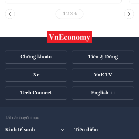
1
2
3
4
Chứng khoán
Tiêu & Dùng
Xe
VnE TV
Tech Connect
English ++
Tất cả chuyên mục
Kinh tế xanh
Tiêu điểm
Chuyển động xanh