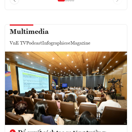
Multimedia
VnE TV
Podcast
Infographics
eMagazine