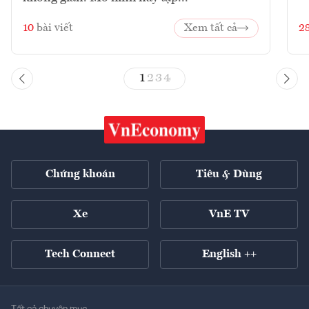
10
bài viết
Xem tất cả
2
1
2
3
4
Chứng khoán
Tiêu & Dùng
Xe
VnE TV
Tech Connect
English ++