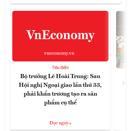
Tiêu điểm
Bộ trưởng Lê Hoài Trung: Sau
Siế
Hội nghị Ngoại giao lần thứ 33,
phải khẩn trương tạo ra sản
phẩm cụ thể
Đọc ngay