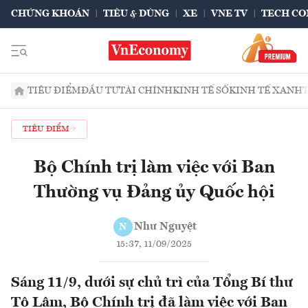
CHỨNG KHOÁN
TIÊU & DÙNG
XE
VNE TV
TECH CO
TIÊU ĐIỂM
ĐẦU TƯ
TÀI CHÍNH
KINH TẾ SỐ
KINH TẾ XANH
TIÊU ĐIỂM
Bộ Chính trị làm việc với Ban
Thường vụ Đảng ủy Quốc hội
Như Nguyệt
N
15:37, 11/09/2025
Sáng 11/9, dưới sự chủ trì của Tổng Bí thư
Tô Lâm, Bộ Chính trị đã làm việc với Ban