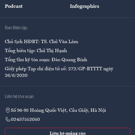
An sinh
Podcast
Infographics
Giải trí
Y tế
Nhà
Ban Biên tập
Ẩm thực
Chủ tịch HĐBT: TS. Chử Văn Lâm
Tổng biên tập: Chử Thị Hạnh
Tổng thư ký tòa soạn: Đào Quang Bính
Giấy phép Tạp chí điện tử số: 272/GP-BTTTT ngày
26/6/2020
Liên hệ tòa soạn
Số 96-98 Hoàng Quốc Việt, Cầu Giấy, Hà Nội
02437552050
Liên hệ quảng cáo