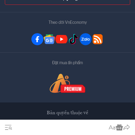
Theo dõi VnEconomy
Đặt mua ấn phẩm
Bản quyền thuộc về
VnEconomy
Tạp chí điện tử của Hội Khoa học Kinh tế Việt Nam