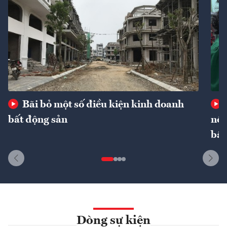
Bãi bỏ một số điều kiện kinh doanh
bất động sản
nôn
bất
Dòng sự kiện