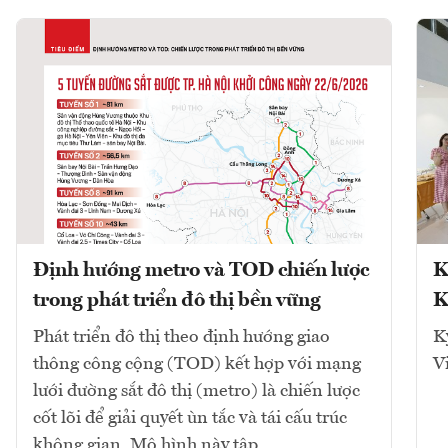
Định hướng metro và TOD chiến lược
K
trong phát triển đô thị bền vững
K
Phát triển đô thị theo định hướng giao
K
thông công cộng (TOD) kết hợp với mạng
V
lưới đường sắt đô thị (metro) là chiến lược
cốt lõi để giải quyết ùn tắc và tái cấu trúc
không gian. Mô hình này tập...