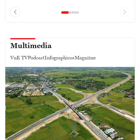
Multimedia
VnE TV
Podcast
Infographics
eMagazine