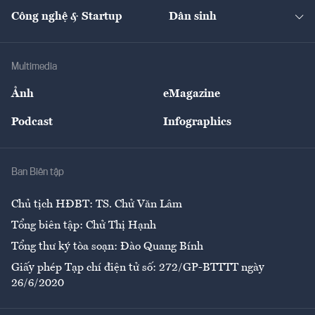
Kinh doanh
Kết nối
Tạp chí kinh tế Việt Nam
eMagazine
Nhà đầu tư
Du lịch
Công nghệ & Startup
Dân sinh
Tư vấn
Nông sản
Doanh nhân
Tư vấn Tiêu & Dùng
Infographics
Hạ tầng
Sức khỏe
Khung pháp lý
Doanh nghiệp
Địa phương
Thị trường
Bảo hiểm
Multimedia
Sự kiện
Nhân lực
Ảnh
eMagazine
Đẹp +
An sinh
Podcast
Infographics
Giải trí
Y tế
Nhà
Ban Biên tập
Ẩm thực
Chủ tịch HĐBT: TS. Chử Văn Lâm
Tổng biên tập: Chử Thị Hạnh
Tổng thư ký tòa soạn: Đào Quang Bính
Giấy phép Tạp chí điện tử số: 272/GP-BTTTT ngày
26/6/2020