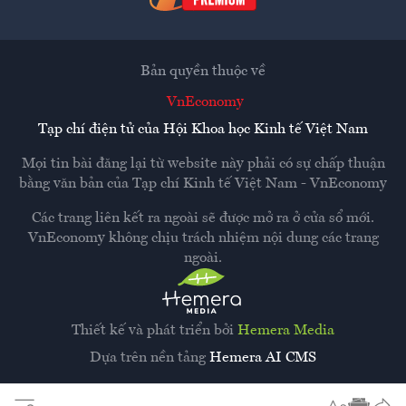
Bản quyền thuộc về
VnEconomy
Tạp chí điện tử của Hội Khoa học Kinh tế Việt Nam
Mọi tin bài đăng lại từ website này phải có sự chấp thuận
bằng văn bản của
Tạp chí Kinh tế Việt Nam - VnEconomy
Các trang liên kết ra ngoài sẽ được mở ra ở cửa sổ mới.
VnEconomy không chịu trách nhiệm nội dung các trang
ngoài.
Thiết kế và phát triển bởi
Hemera Media
Dựa trên nền tảng
Hemera AI CMS