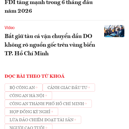
FDI tăng mạnh trong 6 tháng đầu
năm 2026
Video
Bắt giữ tàu cá vận chuyển dầu DO
không rõ nguồn gốc trên vùng biển
TP. Hồ Chí Minh
ĐỌC BÀI THEO TỪ KHOÁ
BỘ CÔNG AN
CẢNH GIÁC ĐẦU TƯ
CÔNG AN HÀ NỘI
CÔNG AN THÀNH PHỐ HỒ CHÍ MINH
HỢP ĐỒNG KỲ NGHỈ
LỪA ĐẢO CHIẾM ĐOẠT TÀI SẢN
NGƯỜI CAO TUỔI