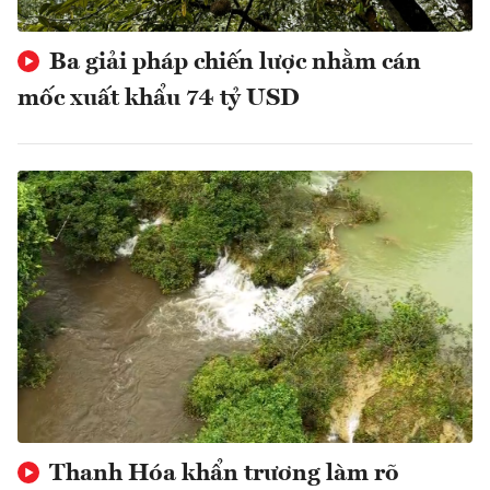
Ba giải pháp chiến lược nhằm cán
mốc xuất khẩu 74 tỷ USD
Thanh Hóa khẩn trương làm rõ